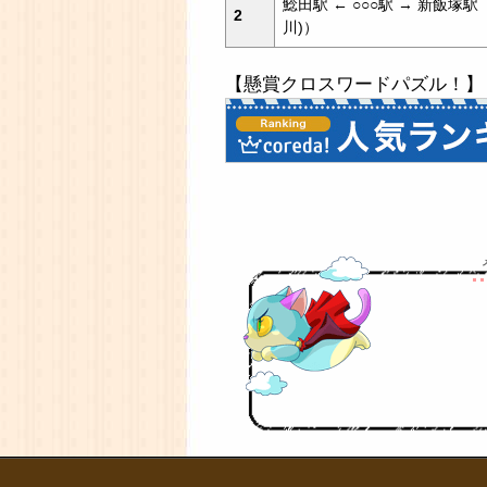
鯰田駅 ← ○○○駅 → 新飯塚
2
川)）
【懸賞クロスワードパズル！】