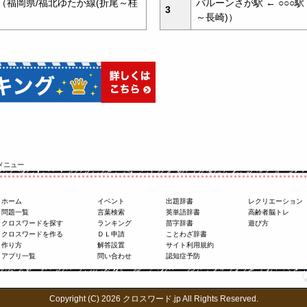
駅 （福岡県/福北ゆたか線(折尾～桂
バルーンさが駅 ← ○○○駅
3
～長崎)）
メニュー
ホーム
イベント
出題辞書
レクリエーション
問題一覧
言葉検索
英単語辞書
高齢者脳トレ
クロスワードを探す
ランキング
苗字辞書
遊び方
クロスワードを作る
ＤＬ申請
ことわざ辞書
作り方
解答設置
サイト利用規約
アプリ一覧
問い合わせ
認知症予防
Copyright (C) 2026 クロスワード.jp
All Rights Reserved.