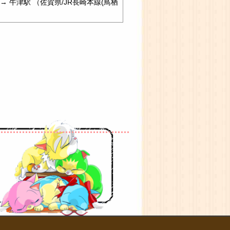
 → 牛津駅 （佐賀県/JR長崎本線(鳥栖