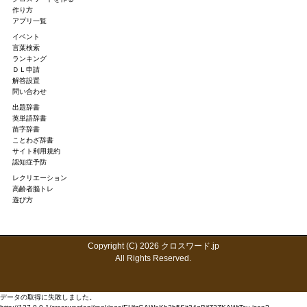
作り方
アプリ一覧
イベント
言葉検索
ランキング
ＤＬ申請
解答設置
問い合わせ
出題辞書
英単語辞書
苗字辞書
ことわざ辞書
サイト利用規約
認知症予防
レクリエーション
高齢者脳トレ
遊び方
Copyright (C) 2026 クロスワード.jp
All Rights Reserved.
データの取得に失敗しました。