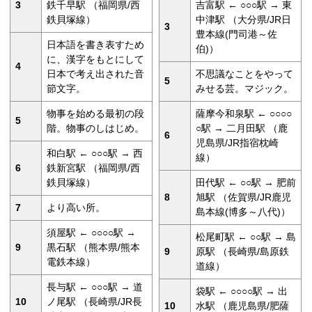
3
鉄千早駅 （福岡県/西
吉富駅 ← ○○○駅 → 東
鉄貝塚線）
中津駅 （大分県/JR日
3
豊本線(門司港～佐
日本語を書き表すため
伯)）
に、漢字をもとにして
4
日本で考え出された音
不思議なことをやって
5
節文字。
みせる芸。マジック。
物事を始める最初の段
薩摩今和泉駅 ← ○○○○
5
階。物事のしはじめ。
○駅 → 二月田駅 （鹿
6
児島県/JR指宿枕崎
和白駅 ← ○○○駅 → 西
線）
6
鉄新宮駅 （福岡県/西
鉄貝塚線）
田代駅 ← ○○駅 → 肥前
8
旭駅 （佐賀県/JR鹿児
7
より高い所。
島本線(博多～八代)）
須屋駅 ← ○○○○駅 →
松尾町駅 ← ○○駅 → 島
9
黒石駅 （熊本県/熊本
9
原駅 （長崎県/島原鉄
電鉄本線）
道線）
長与駅 ← ○○○駅 → 道
袋駅 ← ○○○○駅 → 出
10
ノ尾駅 （長崎県/JR長
10
水駅 （鹿児島県/肥薩