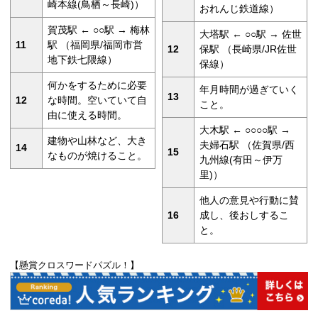
崎本線(鳥栖～長崎)）
おれんじ鉄道線）
賀茂駅 ← ○○駅 → 梅林
大塔駅 ← ○○駅 → 佐世
11
駅 （福岡県/福岡市営
12
保駅 （長崎県/JR佐世
地下鉄七隈線）
保線）
何かをするために必要
年月時間が過ぎていく
13
12
な時間。空いていて自
こと。
由に使える時間。
大木駅 ← ○○○○駅 →
建物や山林など、大き
夫婦石駅 （佐賀県/西
14
15
なものが焼けること。
九州線(有田～伊万
里)）
他人の意見や行動に賛
16
成し、後おしするこ
と。
【懸賞クロスワードパズル！】