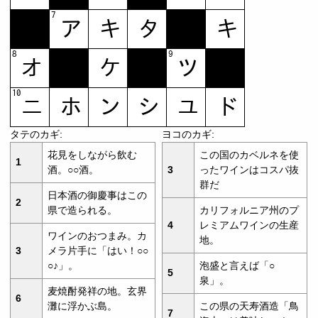
タテのカギ:
ヨコのカギ:
花見をしながら飲む
この国のカベルネを使
1
酒。○○酒。
3
ったワインはコスパ抜
群だ
日本酒の御慶事はこの
2
県で造られる。
カリフォルニア州のプ
4
レミアムワインの生産
ワインのおつまみ。カ
地。
3
メラ片手に「はい！○○
○♪」。
泡盛と言えば「○
5
泉」。
麦焼酎発祥の地。玄界
6
灘に浮かぶ島。
この県の天寿酒造「鳥
7