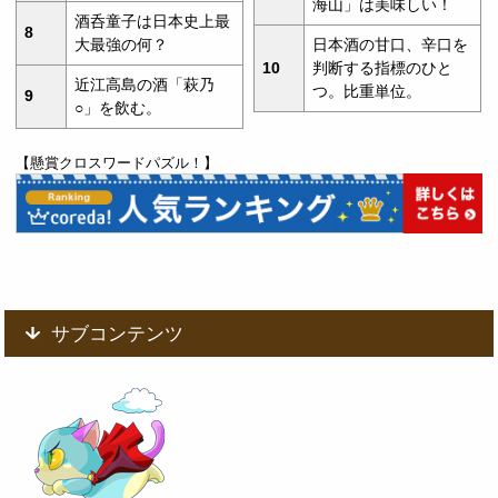
海山」は美味しい！
酒呑童子は日本史上最
8
大最強の何？
日本酒の甘口、辛口を
10
判断する指標のひと
近江高島の酒「萩乃
つ。比重単位。
9
○」を飲む。
【懸賞クロスワードパズル！】
サブコンテンツ