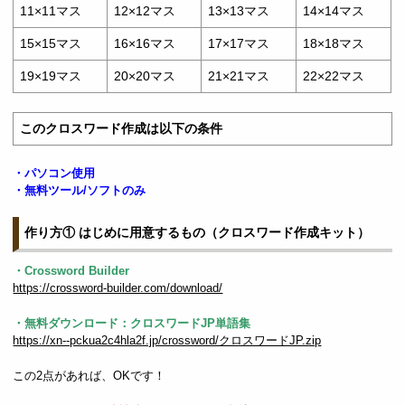
11×11マス
12×12マス
13×13マス
14×14マス
15×15マス
16×16マス
17×17マス
18×18マス
19×19マス
20×20マス
21×21マス
22×22マス
このクロスワード作成は以下の条件
・パソコン使用
・無料ツール/ソフトのみ
作り方① はじめに用意するもの（クロスワード作成キット）
・Crossword Builder
https://crossword-builder.com/download/
・無料ダウンロード：クロスワードJP単語集
https://xn--pckua2c4hla2f.jp/crossword/クロスワードJP.zip
この2点があれば、OKです！