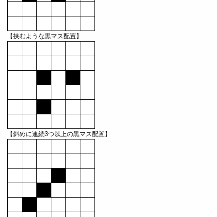
【挟むような黒マス配置】
【斜めに連続3つ以上の黒マス配置】