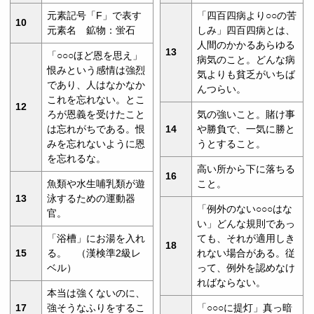
元素記号「F」で表す
「四百四病より○○の苦
10
元素名 鉱物：蛍石
しみ」四百四病とは、
人間のかかるあらゆる
13
「○○○ほど恩を思え」
病気のこと。どんな病
恨みという感情は強烈
気よりも貧乏がいちば
であり、人はなかなか
んつらい。
これを忘れない。とこ
12
ろが恩義を受けたこと
気の強いこと。賭け事
は忘れがちである。恨
14
や勝負で、一気に勝と
みを忘れないように恩
うとすること。
を忘れるな。
高い所から下に落ちる
16
魚類や水生哺乳類が遊
こと。
13
泳するための運動器
「例外のない○○○はな
官。
い」どんな規則であっ
「浴槽」にお湯を入れ
ても、それが適用しき
18
15
る。 （漢検準2級レ
れない場合がある。従
ベル）
って、例外を認めなけ
ればならない。
本当は強くないのに、
17
強そうなふりをするこ
「○○○に提灯」真っ暗