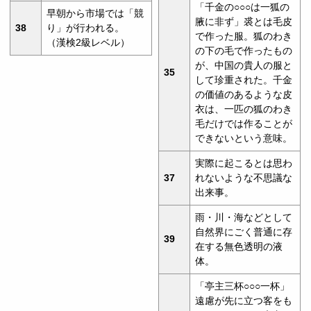
「千金の○○○は一狐の
早朝から市場では「競
腋に非ず」裘とは毛皮
38
り」が行われる。
で作った服。狐のわき
（漢検2級レベル）
の下の毛で作ったもの
が、中国の貴人の服と
35
して珍重された。千金
の価値のあるような皮
衣は、一匹の狐のわき
毛だけでは作ることが
できないという意味。
実際に起こるとは思わ
37
れないような不思議な
出来事。
雨・川・海などとして
自然界にごく普通に存
39
在する無色透明の液
体。
「亭主三杯○○○一杯」
遠慮が先に立つ客をも