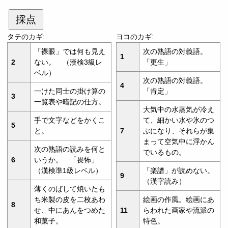
採点
タテのカギ:
ヨコのカギ:
「裸眼」では何も見え
次の熟語の対義語。
1
2
ない。 （漢検3級レ
「更生」
ベル）
次の熟語の対義語。
4
一けた同士の掛け算の
「肯定」
3
一覧表や暗記の仕方。
大気中の水蒸気が冷え
手で文字などをかくこ
て、細かい水や氷のつ
5
と。
7
ぶになり、それらが集
まって空気中に浮かん
次の熟語の読みを何と
でいるもの。
6
いうか。 「畏怖」
（漢検準1級レベル）
「楽譜」が読めない。
9
（漢字読み）
薄くのばして焼いたも
ち米製の皮を二枚あわ
絵画の作風。絵画にあ
8
せ、中にあんをつめた
11
らわれた画家や流派の
和菓子。
特色。