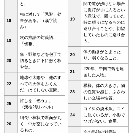
と。
闇で道が歩けない場合
に提灯が手に入るとい
虫に対して「忌避」効
う意味で、困っていた
19
18
果がある。（漢字読
時に頼りになるものに
み）
巡り合うことや、切望
していたものに巡り合
次の熟語の対義語。
19
う。
「優雅」
体の働きがとまった
魚・野菜などを包丁で
20
り、弱くなること。
20
切るときに下に敷く板
や台。
220年、中国で魏を建
21
国した人物。
地球や太陽や、他のす
22
べての天体をふくん
模様。体の大きさ。物
だ、はてしない空間。
23
の性質や感じ。ふさわ
しい立場や性質。
許しを「乞う」。
25
（漢検2級レベル）
コイ科の淡水魚。コイ
24
に似ているが、小形で
細長い棒状で断面が丸
ひげがない。食用。
26
く、中が空になってい
るもの。
次の熟語の対義語。