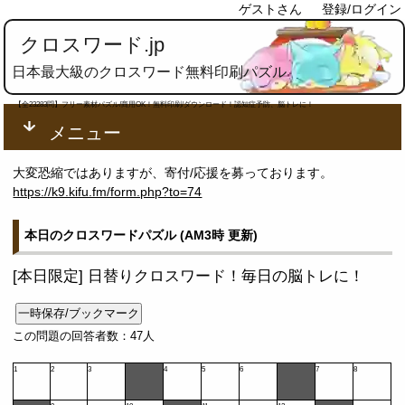
ゲストさん
登録/ログイン
クロスワード.jp
日本最大級のクロスワード無料印刷パズル
【全23283問】フリー素材パズル/商用OK！無料印刷/ダウンロード！認知症予防、脳トレに！
メニュー
大変恐縮ではありますが、寄付/応援を募っております。
https://k9.kifu.fm/form.php?to=74
本日のクロスワードパズル (AM3時 更新)
[本日限定] 日替りクロスワード！毎日の脳トレに！
一時保存/ブックマーク
この問題の回答者数：47人
1
2
3
4
5
6
7
8