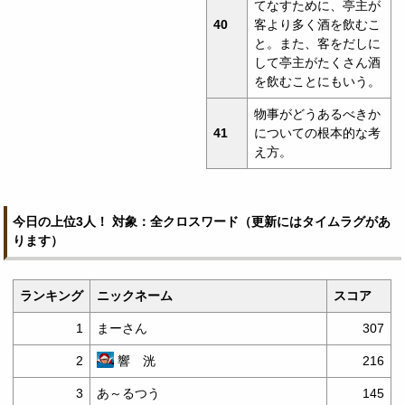
てなすために、亭主が
40
客より多く酒を飲むこ
と。また、客をだしに
して亭主がたくさん酒
を飲むことにもいう。
物事がどうあるべきか
41
についての根本的な考
え方。
今日の上位3人！ 対象：全クロスワード（更新にはタイムラグがあ
ります）
ランキング
ニックネーム
スコア
1
まーさん
307
2
響 洸
216
3
あ～るつう
145