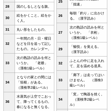
25
「拙速」
28
国のしるしとなる旗。
毎朝「釣り」に出かけ
絵をかくこと。絵をか
26
30
る。（漢字読み）
く人。
次の熟語の読みを何と
31
丸い形をしたもの。
27
いうか。 「衣桁」
（漢検1級レベル）
一年間の月・日・曜日
32
などを日を追って記し
「愉悦」を覚える。
たもの。カレンダー。
29
（漢字読み）
次の熟語の読みを何と
ふとんの中に足を入れ
33
いうか。 「老爺」
32
て、足を温める道具。
（漢検1級レベル）
「廊下」は走ってはい
となりの家との間には
33
けません。 （漢検3
34
「垣根」がある。
級レベル）
（漢検準2級レベル）
「窯」で陶器を焼く。
水蒸気が上空でこおっ
34
（漢検準2級レベ
36
て、降ってくるもの。
ル）
春になると無くなる。