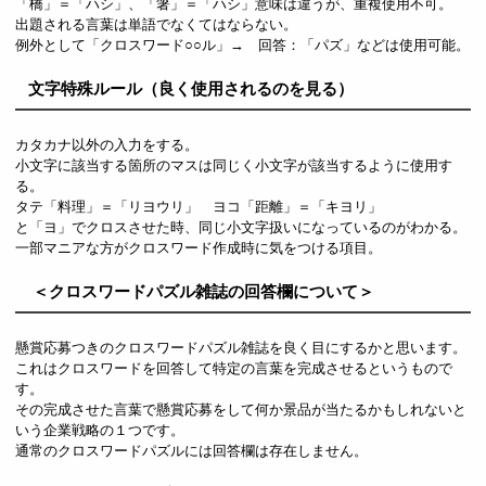
「橋」＝「ハシ」、「箸」＝「ハシ」意味は違うが、重複使用不可。
出題される言葉は単語でなくてはならない。
例外として「クロスワード○○ル」→ 回答：「パズ」などは使用可能。
文字特殊ルール（良く使用されるのを見る）
カタカナ以外の入力をする。
小文字に該当する箇所のマスは同じく小文字が該当するように使用す
る。
タテ「料理」＝「リヨウリ」 ヨコ「距離」＝「キヨリ」
と「ヨ」でクロスさせた時、同じ小文字扱いになっているのがわかる。
一部マニアな方がクロスワード作成時に気をつける項目。
＜クロスワードパズル雑誌の回答欄について＞
懸賞応募つきのクロスワードパズル雑誌を良く目にするかと思います。
これはクロスワードを回答して特定の言葉を完成させるというもので
す。
その完成させた言葉で懸賞応募をして何か景品が当たるかもしれないと
いう企業戦略の１つです。
通常のクロスワードパズルには回答欄は存在しません。