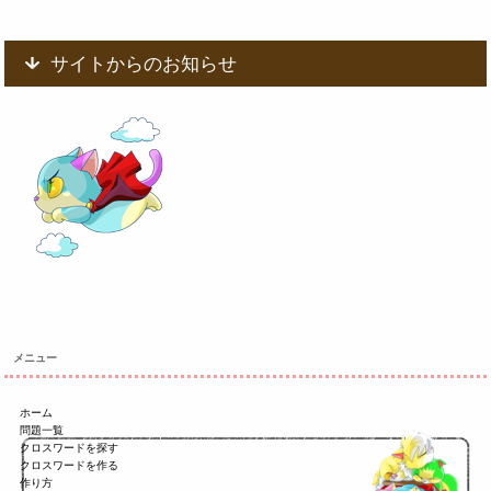
サイトからのお知らせ
メニュー
ホーム
問題一覧
クロスワードを探す
クロスワードを作る
作り方