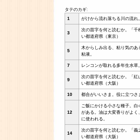
タテのカギ:
1
がけから流れ落ちる川の流れ
次の苗字を何と読むか。「千
3
い都道府県（東京）
木からしみ出る、粘り気のあ
5
粘液。
7
レンコンが取れる多年生水草
次の苗字を何と読むか。「紅
9
い都道府県（大阪）
10
都合がいいさま。役に立つさ
ご飯にかける小さな種子。白○
12
がある。油は大変香りがよく
に使われる。
次の苗字を何と読むか。「義
14
い都道府県（大阪）