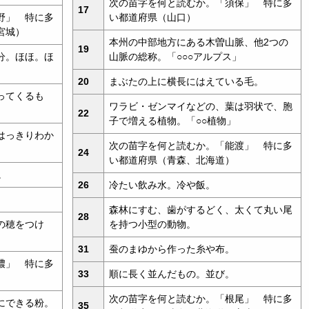
次の苗字を何と読むか。「須保」 特に多
17
野」 特に多
い都道府県（山口）
宮城）
本州の中部地方にある木曽山脈、他2つの
19
分。ほほ。ほ
山脈の総称。「○○○アルプス」
20
まぶたの上に横長にはえている毛。
ってくるも
ワラビ・ゼンマイなどの、葉は羽状で、胞
22
子で増える植物。「○○植物」
はっきりわか
次の苗字を何と読むか。「能渡」 特に多
24
い都道府県（青森、北海道）
。
26
冷たい飲み水。冷や飯。
森林にすむ、歯がするどく、太くて丸い尾
28
の穂をつけ
を持つ小型の動物。
31
蚕のまゆから作った糸や布。
濃」 特に多
33
順に長く並んだもの。並び。
次の苗字を何と読むか。「根尾」 特に多
にできる粉。
35