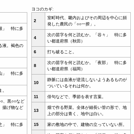
ヨコのカギ:
。
室町時代、畿内およびその周辺を中心に頻
2
発した農民の「○○一揆」。
根」 特に多
次の苗字を何と読むか。「谷々」 特に多
4
い都道府県（秋田）
る液。褐色の
6
打ち破ること。
。
次の苗字を何と読むか。「夜部」 特に多
8
い都道府県（福岡）
山」 特に多
静脈には血液が逆流しないようあるものが
10
ついているそれは何か。
ま。
11
俳句などで、季節を表す言葉。
○、黒○○など
、揚げ物など
畑で作る野菜。全体が細長い管の形で、地
13
上の部分は青く、地中は白い。
之」 特に多
15
家の敷地の中で、建物の立っていない所。