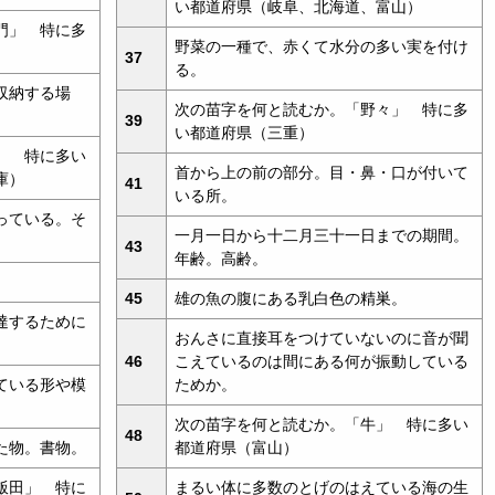
い都道府県（岐阜、北海道、富山）
門」 特に多
野菜の一種で、赤くて水分の多い実を付け
37
る。
収納する場
次の苗字を何と読むか。「野々」 特に多
39
い都道府県（三重）
」 特に多い
首から上の前の部分。目・鼻・口が付いて
庫）
41
いる所。
っている。そ
一月一日から十二月三十一日までの期間。
43
年齢。高齢。
45
雄の魚の腹にある乳白色の精巣。
達するために
おんさに直接耳をつけていないのに音が聞
46
こえているのは間にある何が振動している
ている形や模
ためか。
次の苗字を何と読むか。「牛」 特に多い
48
た物。書物。
都道府県（富山）
飯田」 特に
まるい体に多数のとげのはえている海の生