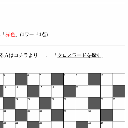
解「
赤色
」(1ワード1点)
る方はコチラより → 「
クロスワードを探す
」
5
6
7
8
9
10
15
16
17
18
19
24
25
26
27
28
29
34
35
36
37
38
43
44
45
46
47