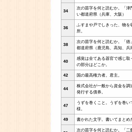
次の苗字を何と読むか。「津
34
い都道府県（兵庫、大阪）
ふすまや戸でしきった、物を
36
所。
次の苗字を何と読むか。「徳
38
都道府県（鹿児島、高知、兵
感覚は全てある器官で感じ取
40
の部分はどこか。
42
国の最高権力者。君主。
株式会社が一般から資金を調
44
発行する債券。
うずを巻くこと。うずを巻い
47
様。
49
書かれた文字。書いてまとめ
次の苗字を何と読むか。「二