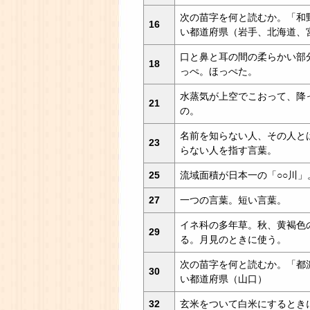
次の苗字を何と読むか。「和
16
い都道府県（岩手、北海道、
口と鼻と耳の間の柔らかい部
18
っぺ。ほっぺた。
水蒸気が上空でこおって、降
21
の。
名前を知らない人、その人と
23
らない人を指す言葉。
25
流域面積が日本一の「○○川」
27
一つの言葉。短い言葉。
イネ科の多年草。秋、黄褐色
29
る。月見のときに使う。
次の苗字を何と読むか。「都
30
い都道府県（山口）
32
玄米をついて白米にするとき