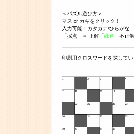
＜パズル遊び方＞
マス or カギをクリック！
入力可能：カタカナ/ひらがな
「採点」＝ 正解「
緑色
」不正
印刷用クロスワードを探してい
1
2
3
4
11
12
13
14
20
21
22
23
30
31
32
33
39
40
41
42