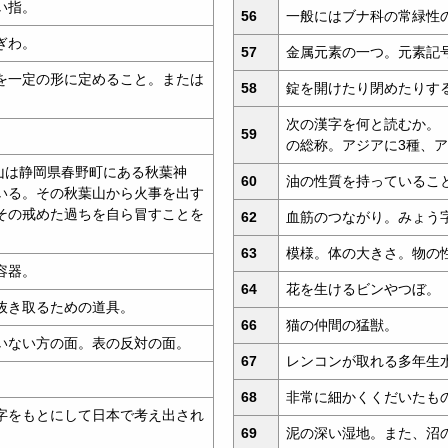
い指。
56
一般にはブナ科の常緑性
ぎわ。
57
金属元素の一つ。元素記
を一定の形に定めること。または
58
錠を開けたり閉めたりす
次の漢字を何と読むか。
59
の総称。アジアに3種、
葉山は静岡県春野町にある秋葉神
60
油の性質を持っているこ
いる。その秋葉山から火事を出す
その戒めた過ちを自ら冒すことを
62
血筋のつながり。みょう
63
模様。体の大きさ。物の
容器。
64
花を生けるビンやつぼ。
抜き取るための道具。
66
猫の仲間の猛獣。
いない方の面。表の反対の面。
67
レンコンが取れる多年生
68
非常に細かくくだいたも
字をもとにして日本で考え出され
69
泥の深い湿地。また、沼