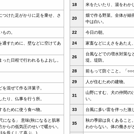
。
18
米をたいたり、湯をわか
につけた足がかりに足を乗せ、さ
畑で作る野菜。全体が細
20
。
中は白い。
いもの。
22
今日の朝。
を通すために、壁などに空けてあ
24
家畜などにえさをあたえ
台風などでの増水対策な
26
まった日程で行われるもよおし。
堤。堤防。
28
前もって防ぐこと。「○○
29
人が住むための建物。
どを混ぜて作る洋菓子。
山野にすむ、犬の仲間の
31
したり、仏事を行う所。
い。
するために使う食べ物。
33
台風に多い雷を伴った激
尺になる」 意味(秋になると肌寒
秋の季節は良くあること
35
方からの低気圧のせいで暖かい。
わからない。体の働きが
顔を長くして喜ぶ。)