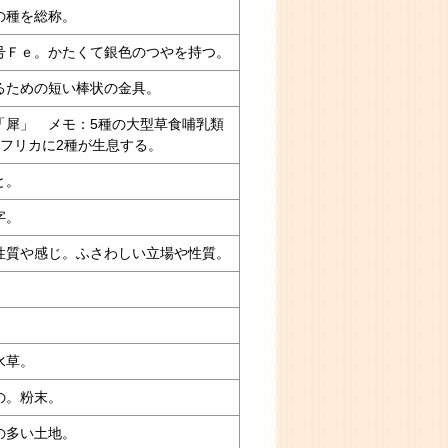
の種を総称。
号Ｆｅ。かたくて銀色のつやを持つ。
るための短い棒状の金具。
「犀」 メモ：5種の大型草食哺乳類
アフリカに2種が生息する。
と。
字。
性質や感じ。ふさわしい立場や性質。
水草。
の。粉末。
の多い土地。