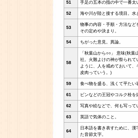
51
手足の五本の指の中で一番太
52
海や川が陸と接する境目。水
物事の内容・手順・方法など
53
その定めや決まり。
54
ちがった意見。異論。
「秋葉山から○○」 意味(秋
社。火難よけの神が祭られて
58
ように、人を戒めておいて、
皮肉っていう。)
59
食べ物を盛る、浅くて平たい
61
ビンなどの王冠やコルク栓を
62
写真や絵などで、何も写って
63
英語で気体のこと。
日本語を書き表すために、漢
64
た音節文字。