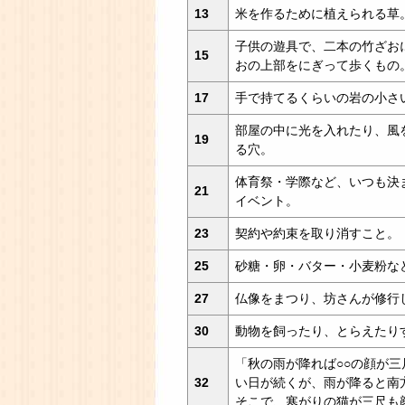
13
米を作るために植えられる草
子供の遊具で、二本の竹ざお
15
おの上部をにぎって歩くもの
17
手で持てるくらいの岩の小さ
部屋の中に光を入れたり、風
19
る穴。
体育祭・学際など、いつも決
21
イベント。
23
契約や約束を取り消すこと。
25
砂糖・卵・バター・小麦粉な
27
仏像をまつり、坊さんが修行
30
動物を飼ったり、とらえたり
「秋の雨が降れば○○の顔が三
32
い日が続くが、雨が降ると南
そこで、寒がりの猫が三尺も