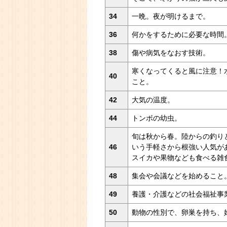
34
一晩。夜が明けるまで。
36
何かをするために必要な時間
38
傷や病気をなおす技術。
寒くなってくると風に注意！
40
こと。
42
大気の温度。
44
トンボの幼虫。
旬は秋から春。陸からの釣り
46
いう手軽さから根強い人気が
スイカや果物なども食べる雑
48
集会や会議などを始めること
49
養護・介護などの社会福祉事
50
動物の性別で、卵巣を持ち、