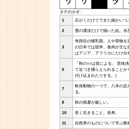
タテのカギ:
1
石がくだけてできた細かいつ
2
墨の濃淡だけで描いた絵。水
奇蹄目の哺乳類。人や荷物を
3
の日本では競争、食肉が主な
はアジア、アフリカにだけ分
「秋の○○は笛による」 意味
5
て近づき捕らえられることか
付け込まれたりする。)
軟体動物の一つで、八本の足
7
る。
8
秋の残暑が厳しい。
10
長く生きること。長寿。
11
自然界のものについて学ぶ教