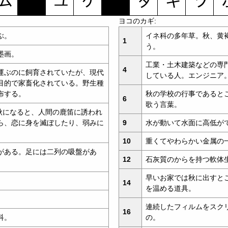
ヨコのカギ:
ぶ。
イネ科の多年草。秋、黄
1
う。
墨画。
工業・土木建築などの専
4
運ぶのに飼育されていたが、現代
している人。エンジニア
目的で家畜化されている。野生種
布する。
秋の学校の行事であると
6
歌う言葉。
(秋になると、人間の鹿笛に誘われ
ら、恋に身を滅ぼしたり、弱みに
9
水が動いて水面に高低が
10
重くてやわらかい金属の
がある。足には二列の吸盤があ
12
石灰質のからを持つ軟体
早いお家では秋に出すと
14
を温める道具。
連続したフィルムをスク
16
科。
の。