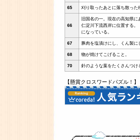
65
刈り取ったあとに落ち散った
旧国名の一。現在の高知県に
66
仁淀川下流西岸に位置する。
になっている。
67
豚肉を塩漬けにし、くん製に
68
物が焼けてこげること。
70
針のような葉をたくさんつけ
【懸賞クロスワードパズル！】