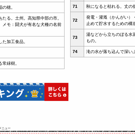
71
秋になると枯れる。丈の
稲の穂。
発電・灌漑（かんがい）
あたる。土州。高知県中部の市。
72
止めて貯水するための構
 メモ：闘犬が有名な犬種の名前
湯などから立ちのぼる水
73
もの。
した加工食品。
74
滝の水が落ち込んで深い
る常緑樹。
メニュー