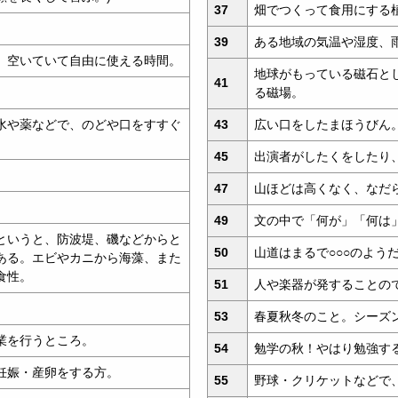
37
畑でつくって食用にする
39
ある地域の気温や湿度、
。空いていて自由に使える時間。
地球がもっている磁石と
41
る磁場。
水や薬などで、のどや口をすすぐ
43
広い口をしたまほうびん
45
出演者がしたくをしたり
47
山ほどは高くなく、なだ
49
文の中で「何が」「何は
というと、防波堤、磯などからと
50
山道はまるで○○○のよう
ある。エビやカニから海藻、また
食性。
51
人や楽器が発することの
。
53
春夏秋冬のこと。シーズ
業を行うところ。
54
勉学の秋！やはり勉強する
妊娠・産卵をする方。
55
野球・クリケットなどで