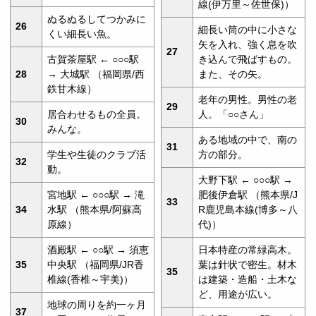
線(伊万里～佐世保)）
ぬるぬるしてつかみに
26
細長い筒の中に小さな
くい細長い魚。
矢を入れ、強く息を吹
27
古賀茶屋駅 ← ○○○駅
き込んで飛ばすもの。
28
→ 大城駅 （福岡県/西
また、その矢。
鉄甘木線）
老年の男性。男性の老
29
居合わせるもの全員。
人。「○○さん」
30
みんな。
ある地域の中で、南の
31
学生や生徒のクラブ活
方の部分。
32
動。
大野下駅 ← ○○○駅 →
宮地駅 ← ○○○駅 → 滝
肥後伊倉駅 （熊本県/J
33
34
水駅 （熊本県/阿蘇高
R鹿児島本線(博多～八
原線）
代)）
酒殿駅 ← ○○駅 → 須恵
日本特産の常緑高木。
35
中央駅 （福岡県/JR香
葉は針状で密生。材木
35
椎線(香椎～宇美)）
は建築・造船・土木な
ど、用途が広い。
地球の周りを約一ヶ月
37