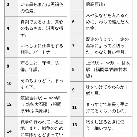
3
いる黒色または黒褐色
蘇高原線）
の色素。
米や炭などを入れるた
真剣であるさま。真心
6
めに、わらで編んだ入
4
のあるさま。誠実な様
れ物。
子。
歴史のうえで、一定の
いっしょに仕事をする
7
基準によって区切っ
5
相手。パートナー。
た、かなり長い年月。
守ること。守備。防
上浦駅 ← ○○駅 → 甘木
8
備。守護。
8
駅 （福岡県/西鉄甘木
線）
そのちょうど下。まっ
10
すぐ下。
味をつけてやわらかく
9
煮た豆。
筑後吉井駅 ← ○○○駅
12
→ 筑後大石駅 （福岡
まっすぐで細長く手に
11
県/ゆふ高原線）
持てるぐらいのもの。
戦争の行われている土
物をしばるときに使
13
地。また、戦争のため
う、細いつな。
14
に軍隊がとどまってい