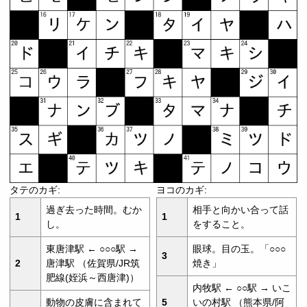
タテのカギ:
ヨコのカギ:
過ぎ去った時間。むか
相手と向かい合って話
1
1
し。
をすること。
東唐津駅 ← ○○○駅 →
眼球。目の玉。「○○○
3
2
唐津駅 （佐賀県/JR筑
焼き」
肥線(姪浜～西唐津)）
内牧駅 ← ○○駅 → いこ
動物の皮膚に含まれて
5
いの村駅 （熊本県/阿