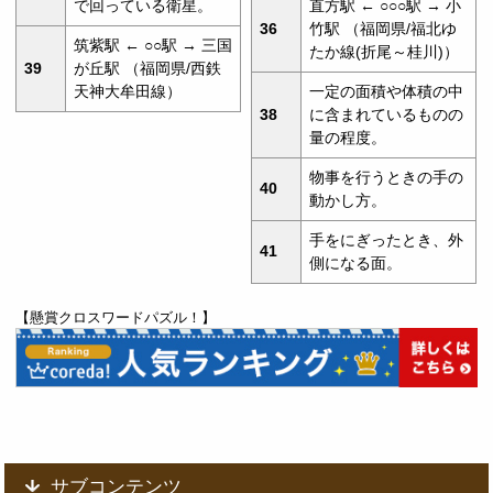
で回っている衛星。
直方駅 ← ○○○駅 → 小
36
竹駅 （福岡県/福北ゆ
筑紫駅 ← ○○駅 → 三国
たか線(折尾～桂川)）
39
が丘駅 （福岡県/西鉄
天神大牟田線）
一定の面積や体積の中
38
に含まれているものの
量の程度。
物事を行うときの手の
40
動かし方。
手をにぎったとき、外
41
側になる面。
【懸賞クロスワードパズル！】
サブコンテンツ