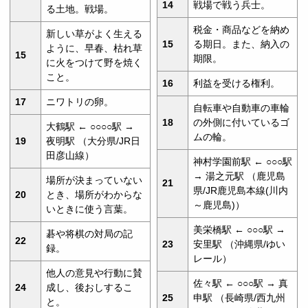
14
戦場で戦う兵士。
る土地。戦場。
税金・商品などを納め
新しい草がよく生える
15
る期日。また、納入の
ように、早春、枯れ草
15
期限。
に火をつけて野を焼く
こと。
16
利益を受ける権利。
17
ニワトリの卵。
自転車や自動車の車輪
18
の外側に付いているゴ
大鶴駅 ← ○○○○駅 →
ムの輪。
19
夜明駅 （大分県/JR日
田彦山線）
神村学園前駅 ← ○○○駅
→ 湯之元駅 （鹿児島
場所が決まっていない
21
県/JR鹿児島本線(川内
20
とき、場所がわからな
～鹿児島)）
いときに使う言葉。
美栄橋駅 ← ○○○駅 →
碁や将棋の対局の記
22
23
安里駅 （沖縄県/ゆい
録。
レール）
他人の意見や行動に賛
佐々駅 ← ○○○駅 → 真
24
成し、後おしするこ
25
申駅 （長崎県/西九州
と。