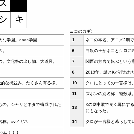
ヨコのカギ:
な学園。○○○○学園
1
ネコの本名。アニメ2期
ズ。
6
白銀の王がネコとクロに
の。文化祭の出し物、大道具。
7
関西の方言で転ぶという
。
8
2018年、謎とKが行わ
代的な街並み。たくさん有る様。
10
クロにとっての一言様は
11
ズボンの別名称、複数系
もの。シャリとネタで構成された
Kの劇中歌で良く耳にする
13
にもなった。
称。○○メガネ
14
クロが一言様と暮らして
○ム！！！