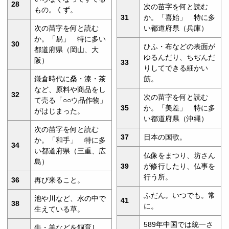
28
次の苗字を何と読む
もの。くず。
31
か。「喜始」 特に多
次の苗字を何と読む
い都道府県（兵庫）
か。「易」 特に多い
30
ひふ・布などの表面が
都道府県（岡山、大
ゆるんだり、ちぢんだ
阪）
33
りしてできる細かい
鎌倉時代に桑・漆・茶
筋。
など、原料や商品をし
32
次の苗字を何と読む
て売る「○○ウ品作物」
35
か。「美差」 特に多
がはじまった。
い都道府県（沖縄）
次の苗字を何と読む
37
日本の国歌。
か。「和手」 特に多
34
い都道府県（三重、広
仏像をまつり、坊さん
島）
39
が修行したり、仏事を
行う所。
36
再び来ること。
ふだん。いつでも。常
池や川など、水の中で
41
38
に。
生えている草。
589年中国では統一さ
牛・羊などを飼育し、