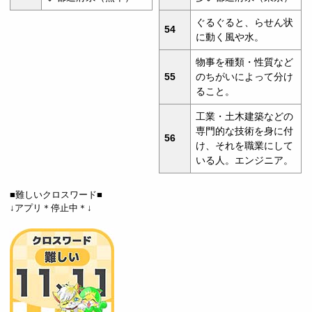
ぐるぐると、らせん状
54
に動く風や水。
物事を種類・性質など
55
のちがいによって分け
ること。
工業・土木建築などの
専門的な技術を身に付
56
け、それを職業にして
いる人。エンジニア。
■難しいクロスワード■
↓アプリ＊停止中＊↓