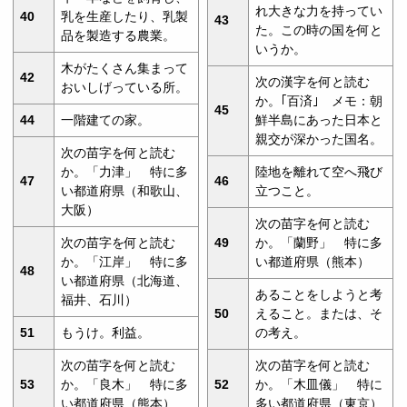
れ大きな力を持ってい
40
乳を生産したり、乳製
43
た。この時の国を何と
品を製造する農業。
いうか。
木がたくさん集まって
42
次の漢字を何と読む
おいしげっている所。
か。｢百済｣ メモ：朝
45
44
一階建ての家。
鮮半島にあった日本と
親交が深かった国名。
次の苗字を何と読む
か。「力津」 特に多
陸地を離れて空へ飛び
47
46
い都道府県（和歌山、
立つこと。
大阪）
次の苗字を何と読む
次の苗字を何と読む
49
か。「蘭野」 特に多
か。「江岸」 特に多
い都道府県（熊本）
48
い都道府県（北海道、
あることをしようと考
福井、石川）
50
えること。または、そ
51
もうけ。利益。
の考え。
次の苗字を何と読む
次の苗字を何と読む
53
か。「良木」 特に多
52
か。「木皿儀」 特に
い都道府県（熊本）
多い都道府県（東京）