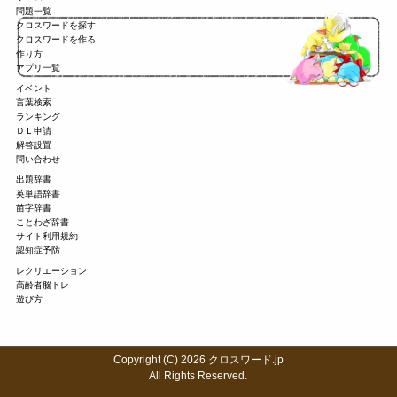
問題一覧
クロスワードを探す
クロスワードを作る
作り方
アプリ一覧
イベント
言葉検索
ランキング
ＤＬ申請
解答設置
問い合わせ
出題辞書
英単語辞書
苗字辞書
ことわざ辞書
サイト利用規約
認知症予防
レクリエーション
高齢者脳トレ
遊び方
Copyright (C) 2026 クロスワード.jp
All Rights Reserved.