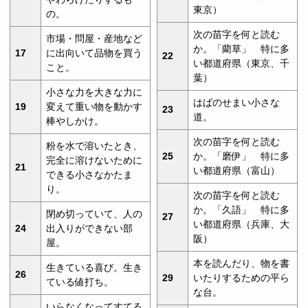
東京）
の。
次の苗字を何と読む
市場・問屋・産地など
か。「藺草」 特に多
17
に出向いて品物を買う
22
い都道府県（東京、千
こと。
葉）
小さな力を大きな力に
はばのせまい小さな
19
変えて重い物を動かす
23
道。
棒やしかけ。
次の苗字を何と読む
粉を水で溶いたとき、
25
か。「磨伊」 特に多
完全に溶けないために
21
い都道府県（富山）
できる小さなかたま
り。
次の苗字を何と読む
か。「久語」 特に多
閉め切っていて、人の
27
い都道府県（兵庫、大
24
出入りができない部
阪）
屋。
本を読んだり、物を書
生きている喜び。生き
26
29
いたりするための平ら
ている値打ち。
な台。
いらなくなってすてる