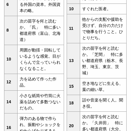
6
る外国の資本。外国資
10
すぐれた医者。
本の略。
他からの支配や援助を
次の苗字を何と読む
受けず、自分の力だけ
か。「氏」 特に多い
11
8
で物事を行うこと。ひ
都道府県（富山、北海
とりだち。
道）
次の苗字を何と読む
周囲が動揺・回転して
か。「芝間」 特に多
いるような感覚。目が
10
13
い都道府県（栃木、長
くらんで立っていられ
野、埼玉、東京、茨
なくなること。
城）
力を込めて作った作
12
空き地などに生える、
品。
15
葉の細い草。
小さな紙筒や竹筒に火
話や音楽を聞く人。聞
14
薬を詰めて多数つない
18
き役。
だもの。
次の苗字を何と読む
弾力のある物で作ら
か。「久井田」 特に
れ、振動やショックを
20
16
多い都道府県（大分、
やわらげたりするも