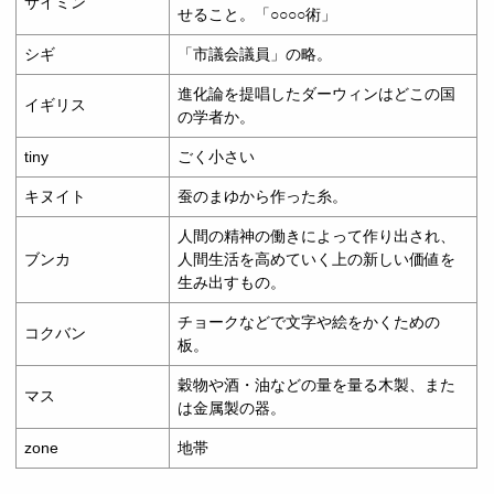
サイミン
せること。「○○○○術」
シギ
「市議会議員」の略。
進化論を提唱したダーウィンはどこの国
イギリス
の学者か。
tiny
ごく小さい
キヌイト
蚕のまゆから作った糸。
人間の精神の働きによって作り出され、
ブンカ
人間生活を高めていく上の新しい価値を
生み出すもの。
チョークなどで文字や絵をかくための
コクバン
板。
穀物や酒・油などの量を量る木製、また
マス
は金属製の器。
zone
地帯