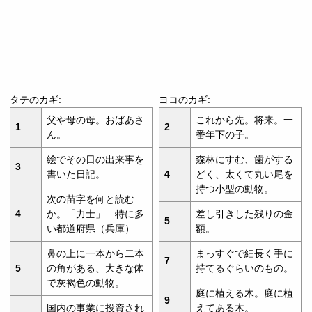
タテのカギ:
ヨコのカギ:
父や母の母。おばあさ
これから先。将来。一
1
2
ん。
番年下の子。
絵でその日の出来事を
森林にすむ、歯がする
3
書いた日記。
4
どく、太くて丸い尾を
持つ小型の動物。
次の苗字を何と読む
4
か。「力士」 特に多
差し引きした残りの金
5
い都道府県（兵庫）
額。
鼻の上に一本から二本
まっすぐで細長く手に
7
5
の角がある、大きな体
持てるぐらいのもの。
で灰褐色の動物。
庭に植える木。庭に植
9
国内の事業に投資され
えてある木。