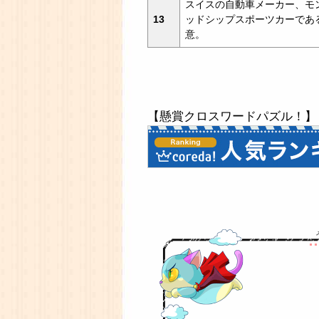
スイスの自動車メーカー、モ
13
ッドシップスポーツカーであ
意。
【懸賞クロスワードパズル！】