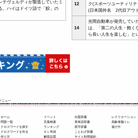
ンテヴェルディが製造していたミ
12
ク(スポーツユーティリテ
る。ハイはドイツ語で「鮫」の
(日本国外名 2代目アウ
光岡自動車が発売してい
14
は、「第二の人生・飽く
ら長い人生を楽しむ」と
メニュー
ホーム
イベント
出題辞書
レクリエーション
問題一覧
言葉検索
英単語辞書
高齢者脳トレ
クロスワードを探す
ランキング
苗字辞書
遊び方
クロスワードを作る
ＤＬ申請
ことわざ辞書
作り方
解答設置
サイト利用規約