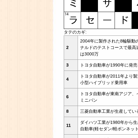
タテのカギ:
2004年に製作された8輪駆
2
ナルドのテストコースで最高速度
は3000万
3
トヨタ自動車が1990年に発売し
トヨタ自動車が2011年より
4
小型ハイブリッド乗用車
トヨタ自動車が東南アジア、
6
ミニバン
8
三菱自動車工業が生産してい
ダイハツ工業が1980年から
11
自動車(軽セダン/軽ボンネッ