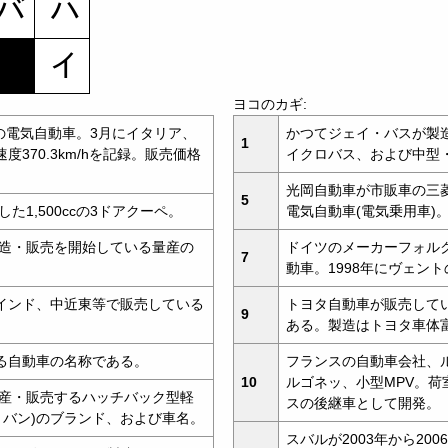
ヨコのカギ:
動の電気自動車。3月にイタリア、
かつてジェイ・バスが製
1
370.3km/hを記録。販売価格
イクロバス、および中型
光岡自動車が市販車の三菱
5
た1,500ccの3ドアクーペ。
電気自動車(電気乗用車)
製造・販売を開始している量産の
ドイツのメーカーフォル
7
動車。1998年にヴェン
インド、中近東等で販売している
トヨタ自動車が販売してい
9
ある。製造はトヨタ車体
る自動車の名称である。
フランスの自動車会社、ル
10
ルゴネッ、小型MPV。
生産・販売するハッチバック型軽
スの後継車として開発。
トバン)のブランド、および車名。
スバルが2003年から2