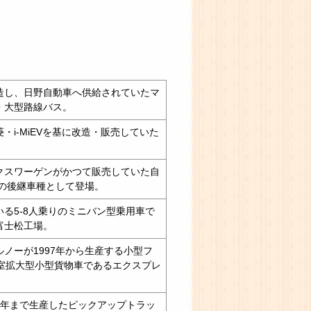
造し、日野自動車へ供給されていたマ
・大型路線バス。
・i-MiEVを基に改造・販売していた
。
クスワーゲンがかつて販売していた自
トの後継車種として登場。
る5-8人乗りのミニバン型乗用車で
富士松工場。
ノーが1997年から生産する小型フ
荷室拡大型小型貨物車であるエクスプレ
006年まで生産したピックアップトラッ