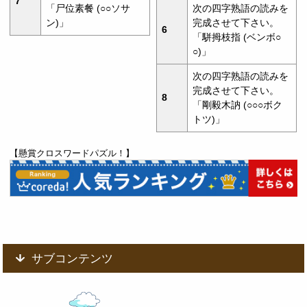
7
「尸位素餐 (○○ソサ
次の四字熟語の読みを
ン)」
完成させて下さい。
6
「駢拇枝指 (ベンボ○
○)」
次の四字熟語の読みを
完成させて下さい。
8
「剛毅木訥 (○○○ボク
トツ)」
【懸賞クロスワードパズル！】
サブコンテンツ