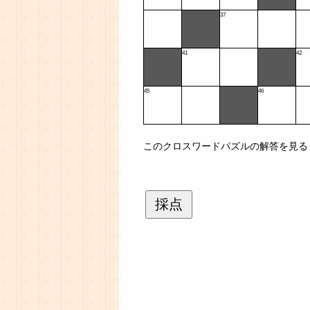
37
41
42
45
46
このクロスワードパズルの解答を見る
採点