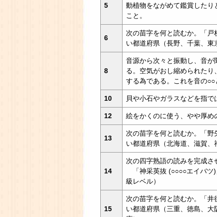
5
動植物をながめて鑑賞したり
こと。
次の苗字を何と読むか。「戸
6
い都道府県（長野、千葉、東
音源から次々と振動し、音が
8
る。空気がおし縮められたり
する為である。これを音の○○
10
貝や小石やガラスなどを指で
12
絵をかくのに使う、やや厚め
次の苗字を何と読むか。「野
13
い都道府県（北海道、滋賀、
次の四字熟語の読みを完成さ
14
「神采英抜 (○○○○エイバツ
級レベル）
次の苗字を何と読むか。「井
15
い都道府県（三重、徳島、大