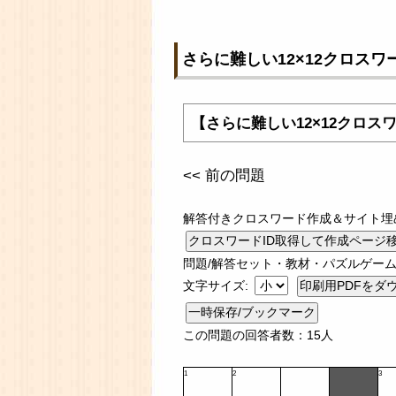
さらに難しい12×12クロスワ
【さらに難しい12×12クロス
<< 前の問題
解答付きクロスワード作成＆サイト埋
問題/解答セット・教材・パズルゲーム
文字サイズ:
一時保存/ブックマーク
この問題の回答者数：15人
1
2
3