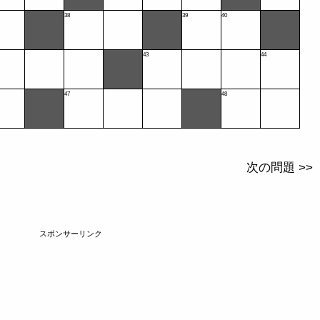
38
39
40
43
44
47
48
次の問題 >>
スポンサーリンク