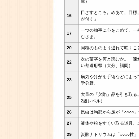
庫）
目ざすところ。めあて。目標。
16
が付く」
一つの物事に心をこめて、一
17
むさま。
20
同種のものより遅れて咲くこ
次の苗字を何と読むか。「諫
22
い都道府県（大分、福岡）
病気やけがを手術などによっ
23
学分野。
大量の「欠陥」品を引き取る
25
2級レベル）
26
昆虫は胸部から足が「○○○○
27
液体や粉をすくい取る道具。
29
炭酸ナトリウムは「○○○○性」