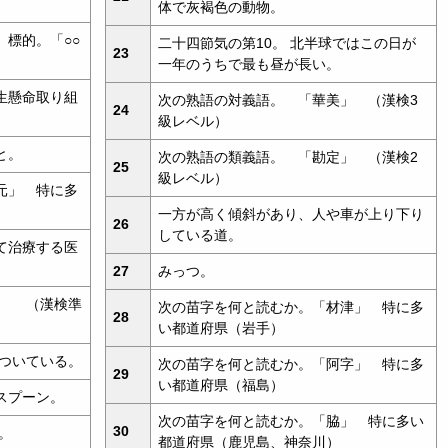
体で灰褐色の動物。
標的。「○○
二十四節気の第10。 北半球ではこの日が
23
一年のうちで最も昼が長い。
生懸命取り組
次の熟語の対義語。 「華美」 （漢検3
24
級レベル）
と。
次の熟語の類義語。 「勘定」 （漢検2
25
級レベル）
元」 特に多
一方が高く傾斜があり、人や車が上り下り
26
している道。
て治療する医
27
みっつ。
。 （漢検準
次の苗字を何と読むか。「材津」 特に多
28
い都道府県（岩手）
」ついている。
次の苗字を何と読むか。「阿字」 特に多
29
い都道府県（福島）
スプーン。
次の苗字を何と読むか。「脇」 特に多い
30
。
都道府県（鹿児島、神奈川）