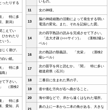
いもの。
とったりする
11
女の神様。
枝」 特に多
脳の神経細胞の活動によって発生する弱い
13
京、新潟）
電流の変化。また、それを記録した図。
聞こえてい
次の四字熟語の読みを完成させて下さい。
、ひかれたり
14
「志大才疎 (○○○サイソ)」 （漢検2級レ
という。
ベル）
はじく遊び。
次の熟語の類義語。 「光栄」 （漢検2
16
級レベル）
の白い紙。
次の苗字を何と読むか。「閨」 特に多い
矢」 特に多
17
都道府県（石川）
福島）
18
二番目に生まれた男の子。
せて下さい。
)」 （漢検2
19
道や進む方向が右へ曲がること。
20
海や湖などで、岸から遠くはなれた場所。
後」 特に多
阪、愛知、兵
鼻の上に一本から二本の角がある、大きな
21