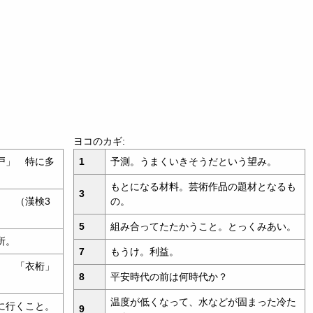
ヨコのカギ:
戸」 特に多
1
予測。うまくいきそうだという望み。
もとになる材料。芸術作品の題材となるも
3
」 （漢検3
の。
5
組み合ってたたかうこと。とっくみあい。
所。
7
もうけ。利益。
。 「衣桁」
8
平安時代の前は何時代か？
温度が低くなって、水などが固まった冷た
に行くこと。
9