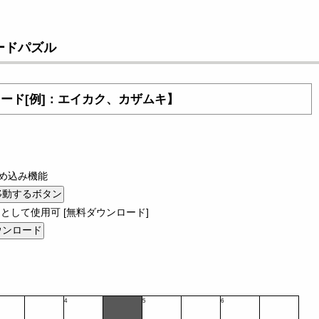
ードパズル
ワード[例]：エイカク、カザムキ】
め込み機能
として使用可 [無料ダウンロード]
4
5
6