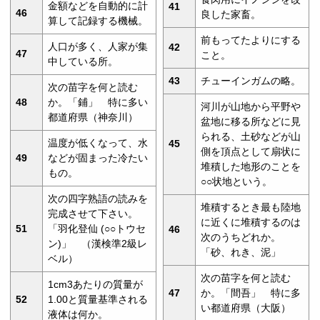
金額などを自動的に計
41
46
良した家畜。
算して記録する機械。
前もってたよりにする
人口が多く、人家が集
42
47
こと。
中している所。
43
チューインガムの略。
次の苗字を何と読む
48
か。「鋪」 特に多い
河川が山地から平野や
都道府県（神奈川）
盆地に移る所などに見
られる、土砂などが山
温度が低くなって、水
45
側を頂点として扇状に
49
などが固まった冷たい
堆積した地形のことを
もの。
○○状地という。
次の四字熟語の読みを
堆積するとき最も陸地
完成させて下さい。
に近くに堆積するのは
51
「羽化登仙 (○○トウセ
46
次のうちどれか。
ン)」 （漢検準2級レ
「砂、れき、泥」
ベル）
次の苗字を何と読む
1cm3あたりの質量が
47
か。「間吾」 特に多
52
1.00と質量基準される
い都道府県（大阪）
液体は何か。