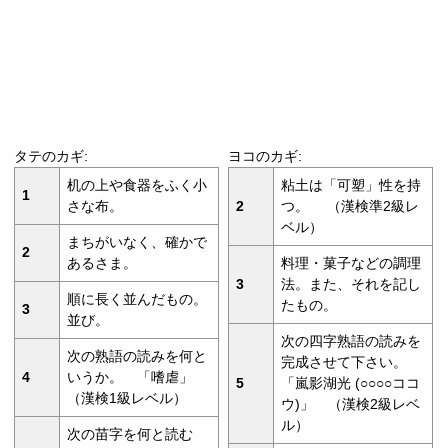
タテのカギ:
ヨコのカギ:
机の上や食器をふく小
粘土は「可塑」性を持
1
さな布。
2
つ。 （漢検準2級レ
ベル）
まちがいなく、確かで
2
あるさま。
料理・菓子などの調理
3
法。また、それを記し
順に長く並んだもの。
たもの。
3
並び。
次の四字熟語の読みを
次の熟語の読みを何と
完成させて下さい。
4
いうか。 「嗜虐」
5
「嵐影湖光 (○○○○ココ
（漢検1級レベル）
ウ)」 （漢検2級レベ
ル）
次の苗字を何と読む