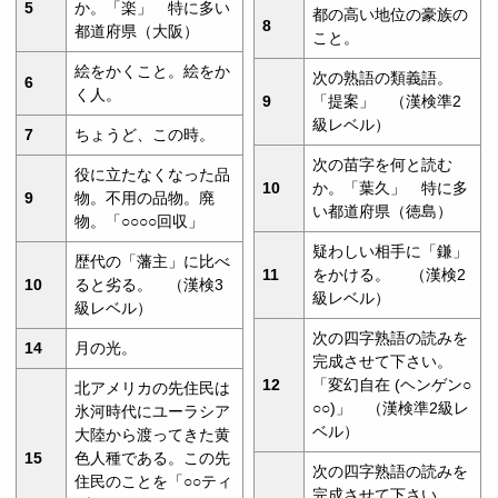
5
か。「楽」 特に多い
都の高い地位の豪族の
8
都道府県（大阪）
こと。
絵をかくこと。絵をか
次の熟語の類義語。
6
く人。
9
「提案」 （漢検準2
級レベル）
7
ちょうど、この時。
次の苗字を何と読む
役に立たなくなった品
10
か。「葉久」 特に多
9
物。不用の品物。廃
い都道府県（徳島）
物。「○○○○回収」
疑わしい相手に「鎌」
歴代の「藩主」に比べ
11
をかける。 （漢検2
10
ると劣る。 （漢検3
級レベル）
級レベル）
次の四字熟語の読みを
14
月の光。
完成させて下さい。
12
「変幻自在 (ヘンゲン○
北アメリカの先住民は
○○)」 （漢検準2級レ
氷河時代にユーラシア
ベル）
大陸から渡ってきた黄
15
色人種である。この先
次の四字熟語の読みを
住民のことを「○○ティ
完成させて下さい。