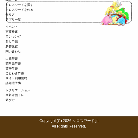
クロスワードを探す
クロスワードを作る
作り方
アプリ一覧
イベント
言葉検索
ランキング
ＤＬ申請
解答設置
問い合わせ
出題辞書
英単語辞書
苗字辞書
ことわざ辞書
サイト利用規約
認知症予防
レクリエーション
高齢者脳トレ
遊び方
Copyright (C) 2026 クロスワード.jp
All Rights Reserved.