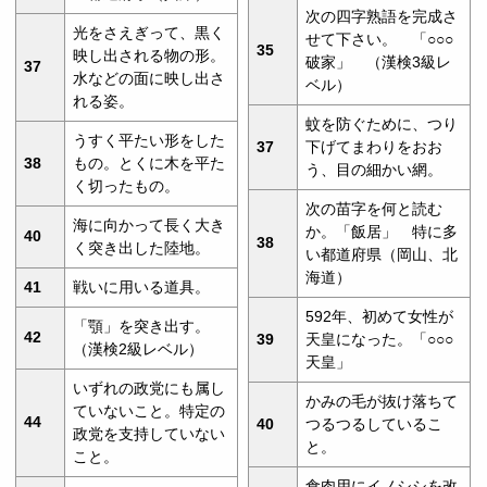
次の四字熟語を完成さ
光をさえぎって、黒く
せて下さい。 「○○○
35
映し出される物の形。
破家」 （漢検3級レ
37
水などの面に映し出さ
ベル）
れる姿。
蚊を防ぐために、つり
うすく平たい形をした
37
下げてまわりをおお
38
もの。とくに木を平た
う、目の細かい網。
く切ったもの。
次の苗字を何と読む
海に向かって長く大き
か。「飯居」 特に多
40
38
く突き出した陸地。
い都道府県（岡山、北
海道）
41
戦いに用いる道具。
592年、初めて女性が
「顎」を突き出す。
42
39
天皇になった。「○○○
（漢検2級レベル）
天皇」
いずれの政党にも属し
かみの毛が抜け落ちて
ていないこと。特定の
44
40
つるつるしているこ
政党を支持していない
と。
こと。
食肉用にイノシシを改