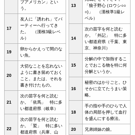
ブアメリカン」とい
13
「狼子野心 (ロウシ○○
う。
○)」 （漢検準1級レ
ベル）
友人に「誘われ」てパ
ーティーへ行ってき
17
次の苗字を何と読む
た。 （漢検3級レベ
か。「外記」 特に多
ル）
14
い都道府県（千葉、東
京、神奈川）
卵からかえって間のな
19
い魚。
分解の中で加熱するこ
15
とでおこる物を特に何
大切なことを忘れない
分解というか。
ように書き留めておく
20
こと。または、それを
秘密のはかりごと。ひ
書き付けたもの。
16
そかに立てたうまい策
略。
次の苗字を何と読む
21
か。「依馬」 特に多
手の指や手のひらで人
い都道府県（岐阜）
18
体の局部を押して血行
を盛んにする療法。
次の苗字を何と読む
か。「鷲」 特に多い
22
20
兄弟姉妹の娘。
都道府県（兵庫、山