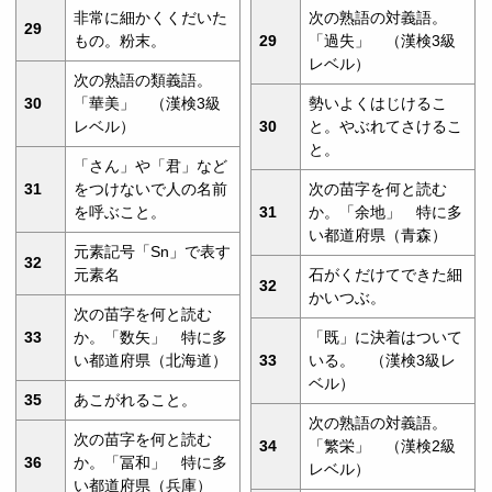
非常に細かくくだいた
次の熟語の対義語。
29
もの。粉末。
29
「過失」 （漢検3級
レベル）
次の熟語の類義語。
30
「華美」 （漢検3級
勢いよくはじけるこ
レベル）
30
と。やぶれてさけるこ
と。
「さん」や「君」など
31
をつけないで人の名前
次の苗字を何と読む
を呼ぶこと。
31
か。「余地」 特に多
い都道府県（青森）
元素記号「Sn」で表す
32
元素名
石がくだけてできた細
32
かいつぶ。
次の苗字を何と読む
33
か。「数矢」 特に多
「既」に決着はついて
い都道府県（北海道）
33
いる。 （漢検3級レ
ベル）
35
あこがれること。
次の熟語の対義語。
次の苗字を何と読む
34
「繁栄」 （漢検2級
36
か。「冨和」 特に多
レベル）
い都道府県（兵庫）