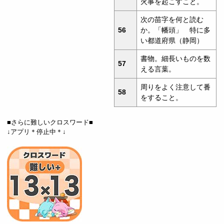
火事を起こすこと。
次の苗字を何と読む
56
か。「幡頭」 特に多
い都道府県（静岡）
書物。細長いものを数
57
える言葉。
周りをよく注意して番
58
をすること。
■さらに難しいクロスワード■
↓アプリ＊停止中＊↓