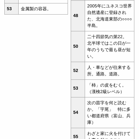
2005年にユネスコ世界
53
金属製の容器。
自然遺産に登録され
48
た、北海道東部の○○○○
半島。
二十四節気の第22。
北半球ではこの日が一
50
年のうちで最も昼が短
い。
人・車などが往来する
52
所。通路。道路。
「柿」の皮をむく。
53
（漢検2級レベル）
次の苗字を何と読む
か。「宇尾」 特に多
54
い都道府県（富山、兵
庫）
わざと家に火を付けて
55