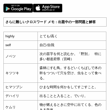
さらに難しいクロスワード メモ：出題中の一部問題と解答
highly
とても/高く
self
自己/自我
次の苗字を何と読むか。「野別」 特に
ノベツ
多い都道府県（宮崎）
森林にすむ鳥。するどいくちばしで木の
キツツキ
幹をつついて穴を空け、虫をとって食べ
る。
ヒマツブシ
ひまな時間を何かをしてすごすこと。
デハイリ
出ることと入ること。でいり。
物が燃えるときに空中に出てくる、色の
ケムリ
ある気体。