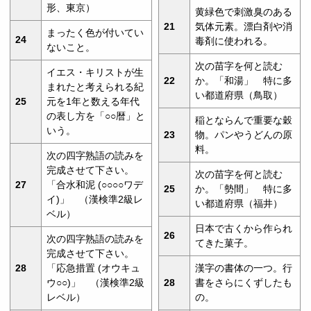
形、東京）
黄緑色で刺激臭のある
21
気体元素。漂白剤や消
まったく色が付いてい
24
毒剤に使われる。
ないこと。
次の苗字を何と読む
イエス・キリストが生
22
か。「和湯」 特に多
まれたと考えられる紀
い都道府県（鳥取）
25
元を1年と数える年代
の表し方を「○○暦」と
稲とならんで重要な穀
いう。
23
物。パンやうどんの原
料。
次の四字熟語の読みを
完成させて下さい。
次の苗字を何と読む
27
「合水和泥 (○○○○ワデ
25
か。「勢間」 特に多
イ)」 （漢検準2級レ
い都道府県（福井）
ベル）
日本で古くから作られ
26
次の四字熟語の読みを
てきた菓子。
完成させて下さい。
28
「応急措置 (オウキュ
漢字の書体の一つ。行
ウ○○)」 （漢検準2級
28
書をさらにくずしたも
レベル）
の。