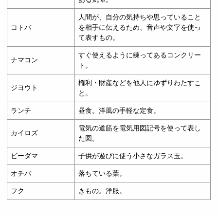
人間が、自分の気持ちや思っていること
コトバ
を相手に伝えるため、音声や文字を使っ
て表すもの。
すぐ使えるように練ってあるコンクリー
ナマコン
ト。
権利・財産などを他人にゆずりわたすこ
ジヨウト
と。
ランチ
昼食。洋風の手軽な定食。
電気の道筋を電気用図記号を使って表し
カイロズ
た図。
ビーダマ
子供が遊びに使う小さなガラス玉。
オチバ
落ちている葉。
フク
きもの。洋服。