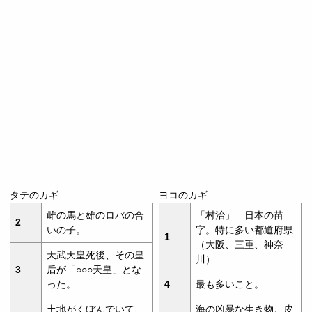
タテのカギ:
ヨコのカギ:
雌の馬と雄のロバの合
「村治」 日本の苗
2
いの子。
字。特に多い都道府県
1
（大阪、三重、神奈
天武天皇死後、その皇
川）
3
后が「○○○天皇」とな
った。
4
最も多いこと。
土地がくぼんでいて、
海の凶暴な生き物。皮