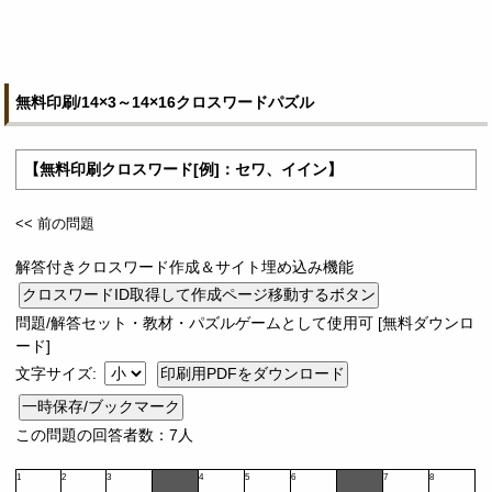
無料印刷/14×3～14×16クロスワードパズル
【無料印刷クロスワード[例]：セワ、イイン】
<< 前の問題
解答付きクロスワード作成＆サイト埋め込み機能
問題/解答セット・教材・パズルゲームとして使用可 [無料ダウンロ
ード]
文字サイズ:
一時保存/ブックマーク
この問題の回答者数：7人
1
2
3
4
5
6
7
8