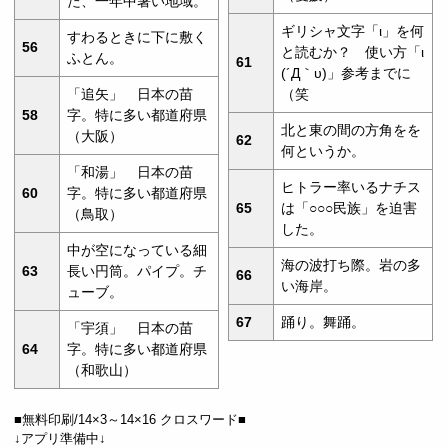
た、一年中暑い地域。
ギリシャ文字「ι」を何
すわるときに下に敷く
56
と読むか？ 使い方「ι
ふとん。
61
(´Д｀υ)」参考までに
「追矢」 日本の苗
（笑
58
字。特に多い都道府県
北と東の間の方角をを
（大阪）
62
何というか。
「和湯」 日本の苗
ヒトラー率いるナチス
60
字。特に多い都道府県
65
は「○○○民族」を迫害
（鳥取）
した。
中が空になっている細
海の波打ち際。岩の多
63
長い円筒。パイプ。チ
66
い海岸。
ューブ。
67
踊り。舞踊。
「宇須」 日本の苗
64
字。特に多い都道府県
（和歌山）
■無料印刷/14×3～14×16 クロスワード■
↓アプリ準備中↓