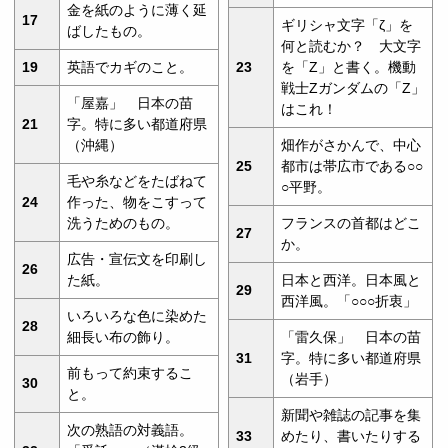
金を紙のように薄く延
17
ギリシャ文字「ζ」を
ばしたもの。
何と読むか？ 大文字
19
英語でカギのこと。
23
を「Ζ」と書く。機動
戦士Ζガンダムの「Z」
「屋嘉」 日本の苗
はこれ！
21
字。特に多い都道府県
（沖縄）
畑作がさかんで、中心
25
都市は帯広市である○○
毛や糸などをたばねて
○平野。
24
作った、物をこすって
洗うためのもの。
フランスの首都はどこ
27
か。
広告・宣伝文を印刷し
26
た紙。
日本と西洋。日本風と
29
西洋風。「○○○折衷」
いろいろな色に染めた
28
細長い布の飾り。
「雷久保」 日本の苗
31
字。特に多い都道府県
前もって約束するこ
（岩手）
30
と。
新聞や雑誌の記事を集
次の熟語の対義語。
33
めたり、書いたりする