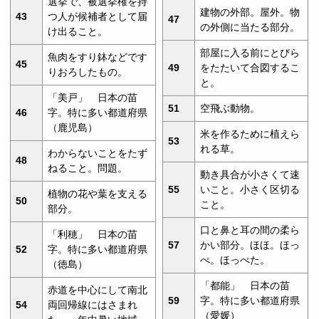
選挙で、被選挙権を持
建物の外部。屋外。物
43
つ人が候補者として届
47
の外側に当たる部分。
け出ること。
部屋に入る前にとびら
魚肉をすり鉢などです
45
49
をたたいて合図するこ
りおろしたもの。
と。
「美戸」 日本の苗
51
空飛ぶ動物。
46
字。特に多い都道府県
（鹿児島）
米を作るために植えら
53
れる草。
わからないことをたず
48
ねること。問題。
動き具合が小さくて速
55
いこと。小さく区切る
植物の花や葉を支える
50
こと。
部分。
口と鼻と耳の間の柔ら
「利穂」 日本の苗
57
かい部分。ほほ。ほっ
52
字。特に多い都道府県
ぺ。ほっぺた。
（徳島）
「都能」 日本の苗
赤道を中心にして南北
59
字。特に多い都道府県
54
両回帰線にはさまれ
（愛媛）