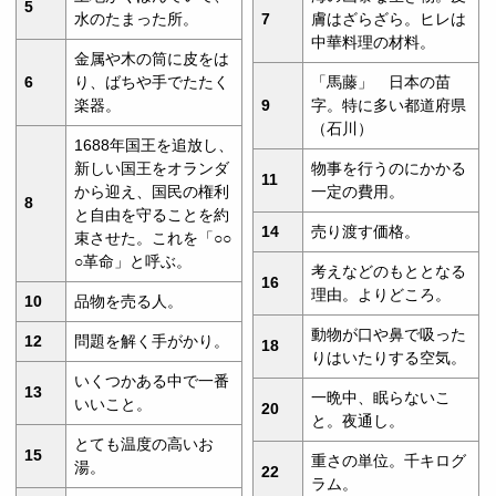
5
水のたまった所。
7
膚はざらざら。ヒレは
中華料理の材料。
金属や木の筒に皮をは
6
り、ばちや手でたたく
「馬藤」 日本の苗
楽器。
9
字。特に多い都道府県
（石川）
1688年国王を追放し、
新しい国王をオランダ
物事を行うのにかかる
11
から迎え、国民の権利
一定の費用。
8
と自由を守ることを約
14
売り渡す価格。
束させた。これを「○○
○革命」と呼ぶ。
考えなどのもととなる
16
理由。よりどころ。
10
品物を売る人。
動物が口や鼻で吸った
12
問題を解く手がかり。
18
りはいたりする空気。
いくつかある中で一番
13
一晩中、眠らないこ
いいこと。
20
と。夜通し。
とても温度の高いお
15
重さの単位。千キログ
湯。
22
ラム。