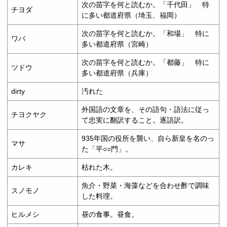
次の苗字を何と読むか。「千代田」 特
チヨダ
に多い都道府県（埼玉、福岡）
次の苗字を何と読むか。「和場」 特に
ワバ
多い都道府県（宮崎）
次の苗字を何と読むか。「都藤」 特に
ツドウ
多い都道府県（兵庫）
dirty
汚れた
外国語の文章を、その語句・語法に従っ
チヨクヤク
て忠実に翻訳すること。逐語訳。
935年国の役所を襲い、自ら新皇を名のっ
マサ
た「平○○門」。
カレキ
枯れた木。
魚介・野菜・海藻などを合わせ酢で調味
スノモノ
した料理。
ヒルメシ
昼の食事。昼食。