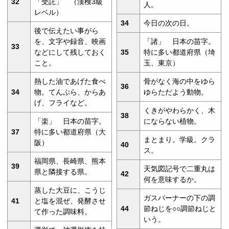
32
「受託」 （漢検3級
人。
レベル）
34
今日の次の日。
後で伝えたい事がら
を、文字や録音、映画
「諸」 日本の苗字。
33
などにして残しておく
35
特に多い都道府県（埼
こと。
玉、東京）
熱した油であげた食べ
骨がなく海の中をゆら
36
34
物。てんぷら、からあ
ゆらただよう動物。
げ、フライなど。
くきがやわらかく、木
38
「楽」 日本の苗字。
にならない植物。
37
特に多い都道府県（大
まとまり。学級。クラ
阪）
40
ス。
福岡県、長崎県、熊本
39
天気図記号で二重丸は
県と隣接する県。
42
何を意味するか。
蒸した大豆に、こうじ
ガスバーナーの下の調
41
と塩を混ぜ、発酵させ
44
節ねじを○○調節ねじと
て作った調味料。
いう。