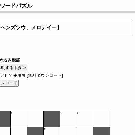
ロスワードパズル
：ヘンズツウ、メロデイー】
め込み機能
として使用可 [無料ダウンロード]
3
4
5
9