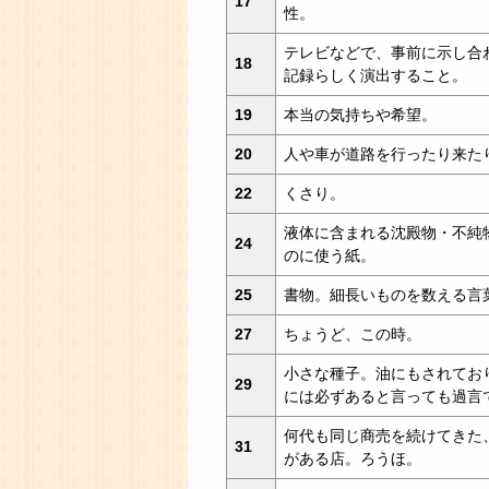
17
性。
テレビなどで、事前に示し合
18
記録らしく演出すること。
19
本当の気持ちや希望。
20
人や車が道路を行ったり来た
22
くさり。
液体に含まれる沈殿物・不純
24
のに使う紙。
25
書物。細長いものを数える言
27
ちょうど、この時。
小さな種子。油にもされてお
29
には必ずあると言っても過言
何代も同じ商売を続けてきた
31
がある店。ろうほ。