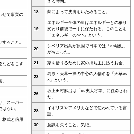
える時間。
18
熱によって皮膚をいためること。
わせて事実の
エネルギー全体の量はエネルギーとの移り
19
変わり前後で一手に保たれる。このことを
「エネルギーの○○○」という。
りすること。
シベリア出兵が原因で日本では「○○騒動」
20
がおこった。
21
家を借りるために家の持ち主に払うお金。
物などをこす
島原・天草一揆の中心の人物名を「天草○○
23
○」という。
葉。
坂上田村麻呂は「○○夷大将軍」に任命され
26
た。
り、スーパー
イギリスやアメリカなどで使われている言
ではない。
28
語。
、格式と信用
30
意識を失うこと。気絶。