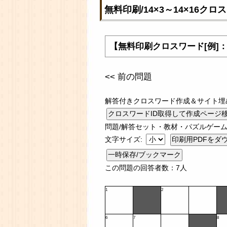
無料印刷/14×3～14×16ク
【無料印刷クロスワード[例]
<< 前の問題
解答付きクロスワード作成＆サイト埋
問題/解答セット・教材・パズルゲーム
文字サイズ:
一時保存/ブックマーク
この問題の回答者数：7人
1
2
6
7
8