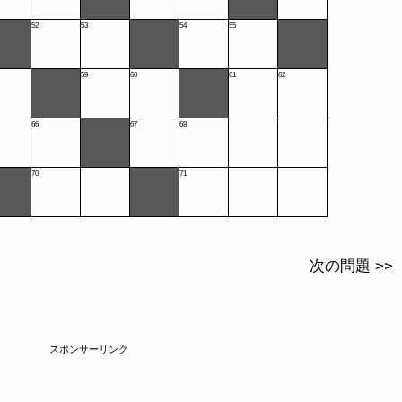
52
53
54
55
59
60
61
62
66
67
68
70
71
次の問題 >>
スポンサーリンク