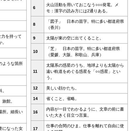
火山活動を用いておこなう○○○発電。メ
6
モ：漢字の読み方には2通りある。
「図子」 日本の苗字。特に多い都道府県
8
（香川）
な力を持って
9
太陽が東の空に出てくること。
か。
「芝」 日本の苗字。特に多い都道府県
10
（愛媛、大阪、和歌山、兵庫）
のような箇所
太陽系の惑星のうち、地球よりも太陽から
11
遠い軌道をめぐる惑星を「○○惑星」とい
う。
。
12
美しい顔かたち。
科。
14
省くこと。省略。
。旅館。
内容が一目でわかるように、文章の前に書
場所。細長い
16
いた大きく目立つ言葉。
仕事の合間のひま。仕事を離れて自由に使
妻になった女
17