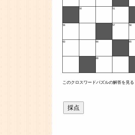
50
51
56
57
58
63
64
65
69
このクロスワードパズルの解答を見る
採点