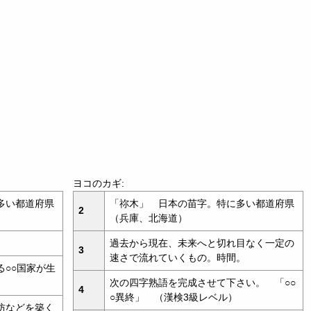
ヨコのカギ:
多い都道府県
「祢木」 日本の苗字。特に多い都道府県
2
（兵庫、北海道）
。
過去から現在、未来へと切れ目なく一定の
3
速さで流れていくもの。時間。
○○国家が生
次の四字熟語を完成させて下さい。 「○○
4
○異終」 （漢検3級レベル）
防などを築く