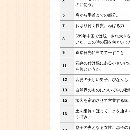
4
のに使う。
5
肩から手首までの部分。
7
ねばり付く性質。ねばる力。
589年中国では統一され大き
8
いた。この時の国を何という
9
直接日光に当てて干すこと。
花弁の付け根にある小さいは
11
を何というか。
12
容姿の美しい男子。びなんし
13
自然界のものについて学ぶ教
15
旅客を宿泊させて営業する家
土を細長くほって、水を通す
16
くぼみ。
息子の妻となる女性。息子の