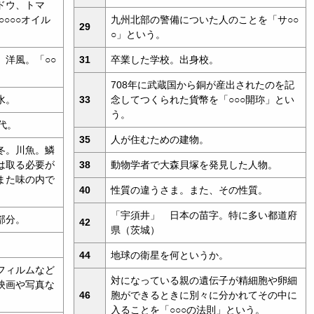
ドウ、トマ
○○○○オイル
九州北部の警備についた人のことを「サ○○
29
○」という。
洋風。「○○
31
卒業した学校。出身校。
708年に武蔵国から銅が産出されたのを記
水。
33
念してつくられた貨幣を「○○○開珎」とい
う。
代。
35
人が住むための建物。
冬。川魚。鱗
は取る必要が
38
動物学者で大森貝塚を発見した人物。
また味の内で
40
性質の違うさま。また、その性質。
「宇須井」 日本の苗字。特に多い都道府
部分。
42
県（茨城）
44
地球の衛星を何というか。
フィルムなど
対になっている親の遺伝子が精細胞や卵細
映画や写真な
46
胞ができるときに別々に分かれてその中に
入ることを「○○○の法則」という。