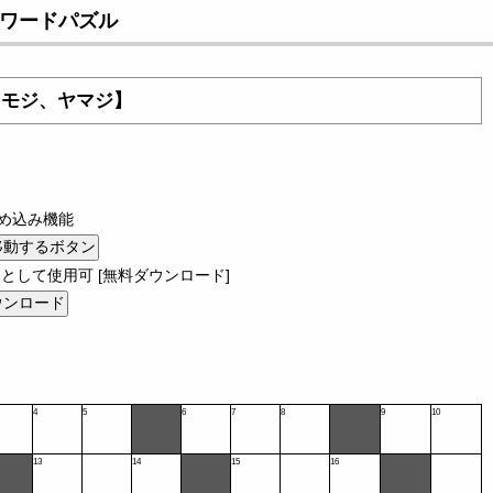
ロスワードパズル
：モジ、ヤマジ】
め込み機能
として使用可 [無料ダウンロード]
4
5
6
7
8
9
10
13
14
15
16