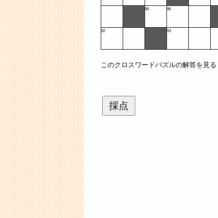
85
86
92
93
このクロスワードパズルの解答を見る
採点