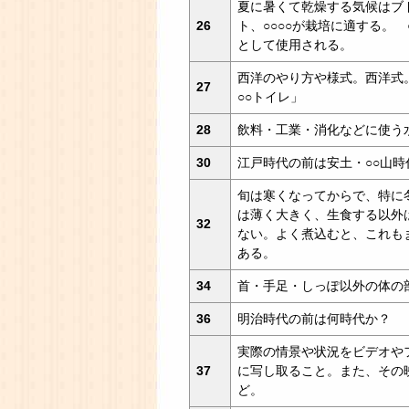
夏に暑くて乾燥する気候はブ
26
ト、○○○○が栽培に適する。 
として使用される。
西洋のやり方や様式。西洋式。
27
○○トイレ」
28
飲料・工業・消化などに使う
30
江戸時代の前は安土・○○山時
旬は寒くなってからで、特に
は薄く大きく、生食する以外
32
ない。よく煮込むと、これも
ある。
34
首・手足・しっぽ以外の体の
36
明治時代の前は何時代か？
実際の情景や状況をビデオや
37
に写し取ること。また、その
ど。