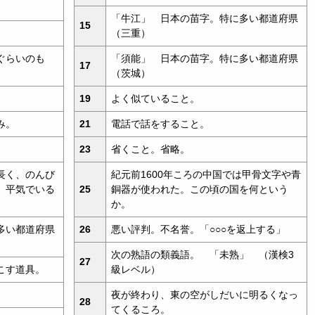
「牛江」 日本の苗字。特に多い都道府県
15
（三重）
ぐらいのも
「須能」 日本の苗字。特に多い都道府県
17
（茨城）
19
よく似ていること。
み。
21
電話で話をすること。
23
省くこと。省略。
長く、のんび
紀元前1600年ころの中国では甲骨文字や青
、平気でいる
25
銅器が使われた。この頃の国を何という
か。
多い都道府県
26
悪い評判。不名誉。「○○○を返上する」
次の熟語の類義語。 「未熟」 （漢検3
27
こす道具。
級レベル）
夜が終わり、東の空がしだいに明るくなっ
28
てくるころ。