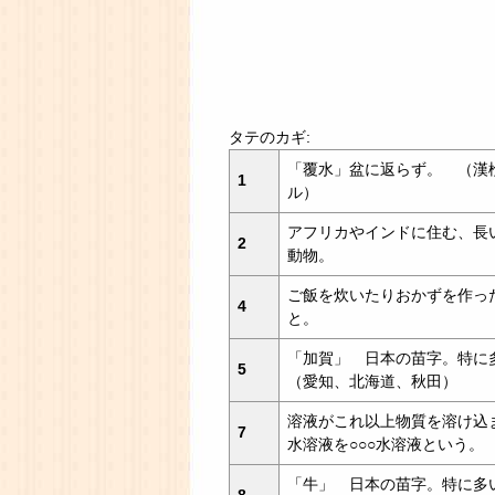
タテのカギ:
「覆水」盆に返らず。 （漢
1
ル）
アフリカやインドに住む、長
2
動物。
ご飯を炊いたりおかずを作っ
4
と。
「加賀」 日本の苗字。特に
5
（愛知、北海道、秋田）
溶液がこれ以上物質を溶け込
7
水溶液を○○○水溶液という。
「牛」 日本の苗字。特に多