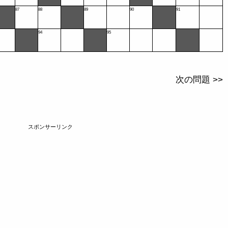
87
88
89
90
91
94
95
次の問題 >>
スポンサーリンク