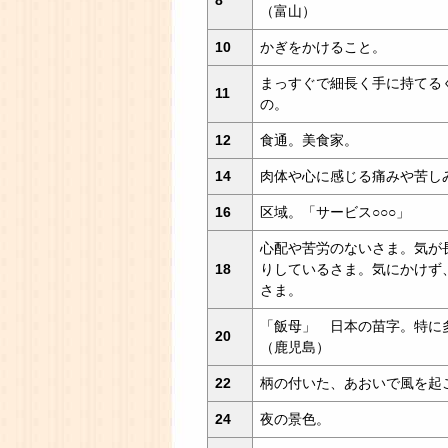
8
（富山）
10
かぎをかけること。
まっすぐで細長く手に持てる
11
の。
12
食通。美食家。
14
肉体や心に感じる痛みや苦し
16
区域。「サービス○○○」
心配や苦労のないさま。気が
18
りしているさま。気にかけず
さま。
「飯母」 日本の苗字。特に
20
（鹿児島）
22
柄の付いた、あおいで風を起
24
夜の景色。