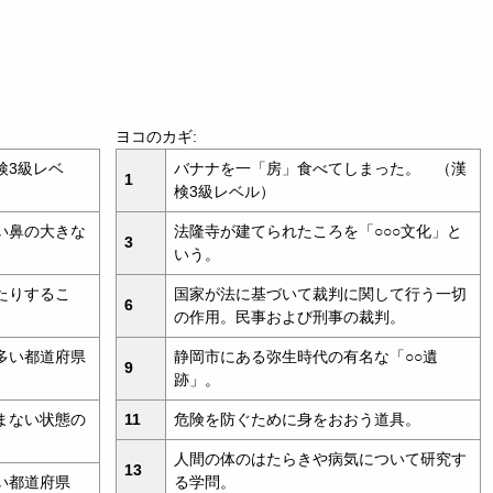
ヨコのカギ:
検3級レベ
バナナを一「房」食べてしまった。 （漢
1
検3級レベル）
い鼻の大きな
法隆寺が建てられたころを「○○○文化」と
3
いう。
たりするこ
国家が法に基づいて裁判に関して行う一切
6
の作用。民事および刑事の裁判。
多い都道府県
静岡市にある弥生時代の有名な「○○遺
9
跡」。
まない状態の
11
危険を防ぐために身をおおう道具。
人間の体のはたらきや病気について研究す
13
い都道府県
る学問。