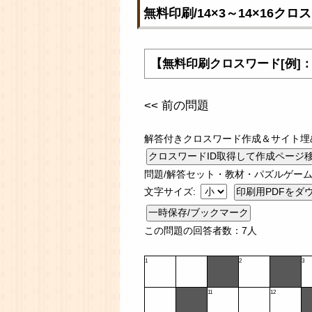
無料印刷/14×3～14×16ク
【無料印刷クロスワード[例]
<< 前の問題
解答付きクロスワード作成＆サイト埋
問題/解答セット・教材・パズルゲーム
文字サイズ:
一時保存/ブックマーク
この問題の回答者数：7人
1
2
3
11
12