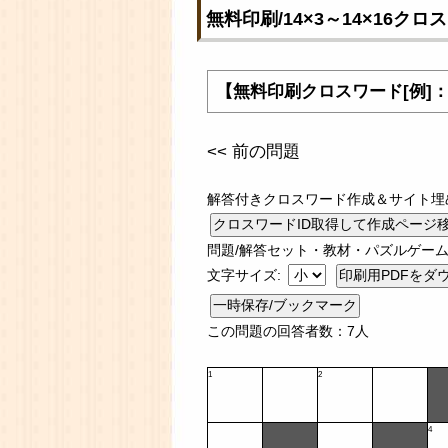
無料印刷/14×3～14×16ク
【無料印刷クロスワード[例]：マ
<< 前の問題
解答付きクロスワード作成＆サイト埋
問題/解答セット・教材・パズルゲーム
文字サイズ:
一時保存/ブックマーク
この問題の回答者数：7人
1
2
4