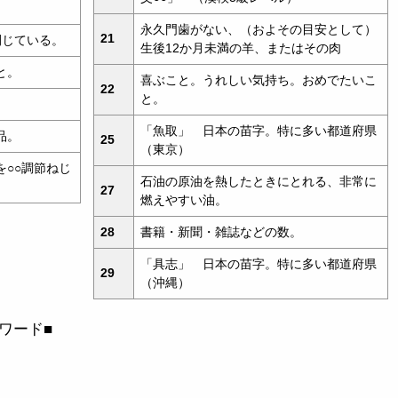
永久門歯がない、（およその目安として）
21
閉じている。
生後12か月未満の羊、またはその肉
と。
喜ぶこと。うれしい気持ち。おめでたいこ
22
と。
「魚取」 日本の苗字。特に多い都道府県
品。
25
（東京）
○○調節ねじ
石油の原油を熱したときにとれる、非常に
27
燃えやすい油。
28
書籍・新聞・雑誌などの数。
「具志」 日本の苗字。特に多い都道府県
29
（沖縄）
スワード■