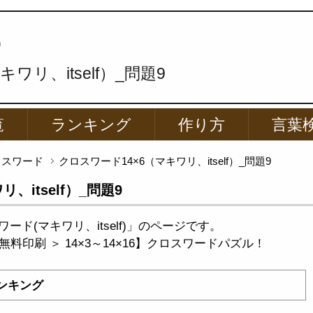
p
ワリ、itself）_問題9
覧
ランキング
作り方
言葉
ロスワード
クロスワード14×6（マキワリ、itself）_問題9
、itself）_問題9
ド(マキワリ、itself)」のページです。
料印刷 ＞ 14×3～14×16】クロスワードパズル！
ンキング