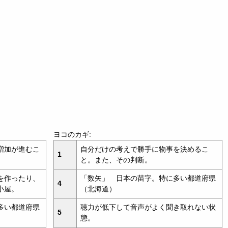
ヨコのカギ:
増加が進むこ
自分だけの考えで勝手に物事を決めるこ
1
と。また、その判断。
を作ったり、
「数矢」 日本の苗字。特に多い都道府県
4
小屋。
（北海道）
多い都道府県
聴力が低下して音声がよく聞き取れない状
5
態。