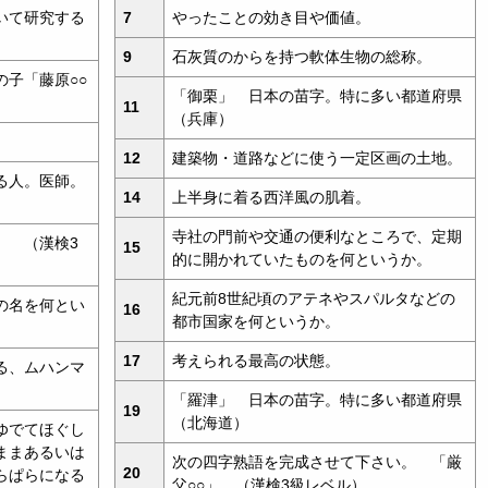
いて研究する
7
やったことの効き目や価値。
9
石灰質のからを持つ軟体生物の総称。
子「藤原○○
「御栗」 日本の苗字。特に多い都道府県
11
（兵庫）
12
建築物・道路などに使う一定区画の土地。
る人。医師。
14
上半身に着る西洋風の肌着。
寺社の門前や交通の便利なところで、定期
」 （漢検3
15
的に開かれていたものを何というか。
紀元前8世紀頃のアテネやスパルタなどの
の名を何とい
16
都市国家を何というか。
17
考えられる最高の状態。
る、ムハンマ
「羅津」 日本の苗字。特に多い都道府県
19
（北海道）
ゆでてほぐし
ままあるいは
次の四字熟語を完成させて下さい。 「厳
20
らぱらになる
父○○」 （漢検3級レベル）