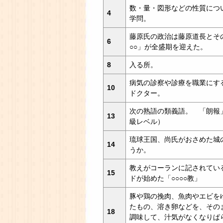
数・量・図形などの性質につ
4
学問。
藤原氏の政治は藤原道長とその
6
○○」が全盛期を迎えた。
8
入る所。
病気の診察や診療を職業にす
10
ドクター。
次の熟語の類義語。 「朗報
13
級レベル）
琉球王国、尚氏がおさめた城
14
うか。
教えがコーランに記されてい
15
ドが始めた「○○○○教」
豚や鶏の挽肉、魚肉やエビを
たもの、溶き卵などを、その
18
調味して、汁気がなくなりぱ