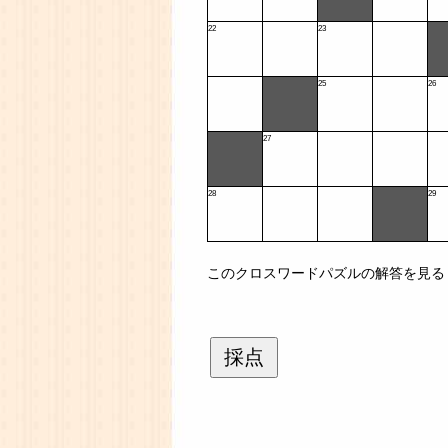
22
23
25
26
27
28
29
このクロスワードパズルの解答を見る
採点