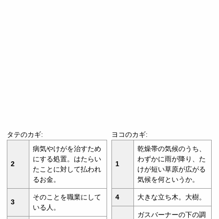
タテのカギ:
ヨコのカギ:
病気やけがを治すため
乾燥帯の気候のうち、
にする処置。はたらい
わずかに雨が降り、た
2
1
たことに対して払われ
けが短い草原が広がる
るお金。
気候を何というか。
そのことを職業にして
4
大きな立ち木。大樹。
3
いる人。
ガスバーナーの下の調