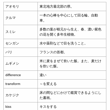
アオモリ
東北地方最北部の県。
一本の心棒を中心にして回る輪。自動
クルマ
車。
多数の葉が根元から生え、春、濃い紫色
スミレ
の花を開く多年生植物。
センガン
水や薬剤などで目を洗うこと。
パリ
フランスの首都。
米に麦をまぜて炊いた飯。また、麦だけ
ムギメシ
を炊いた飯。
difference
違い
transform
～を変える
床の間などにかけて鑑賞できるようにし
カケジク
た書画。
kiss
キスをする