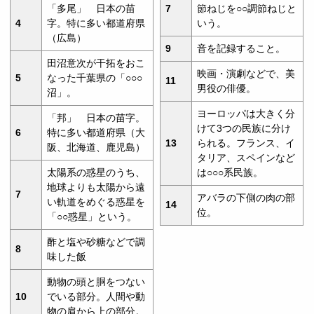
「多尾」 日本の苗
7
節ねじを○○調節ねじと
4
字。特に多い都道府県
いう。
（広島）
9
音を記録すること。
田沼意次が干拓をおこ
映画・演劇などで、美
5
なった千葉県の「○○○
11
男役の俳優。
沼」。
ヨーロッパは大きく分
「邦」 日本の苗字。
けて3つの民族に分け
6
特に多い都道府県（大
13
られる。フランス、イ
阪、北海道、鹿児島）
タリア、スペインなど
太陽系の惑星のうち、
は○○○系民族。
地球よりも太陽から遠
7
アバラの下側の肉の部
い軌道をめぐる惑星を
14
位。
「○○惑星」という。
酢と塩や砂糖などで調
8
味した飯
動物の頭と胴をつない
10
でいる部分。人間や動
物の肩から上の部分。