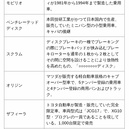
モビリオ
ィが1981年から1994年まで製造した乗用
車。
本田技研工業がかつて日本国内で生産、
ベンチレーテッド
販売していたミニバン型の小型乗用車。
ディスク
キャパの後継
ディスクブレーキの一種でブレーキング
の際にブレーキパッドが挟み込むブレー
スクラム
キローターを通常の１枚から２枚として
その間に空間を設けることにより放熱性
を高めたもの。「○○○○○○○○ディスク」
マツダが販売する軽自動車規格のキャブ
オーバー型車で、5ナンバー登録の乗用車
オリジン
と4ナンバー登録の商用バンおよびトラッ
ク。
トヨタ自動車が製造・販売していた完全
限定車。車両型式は「JCG17」で、XG10
ザフィーラ
型・プログレの一員であることを現して
いる。1,000台限定で発売