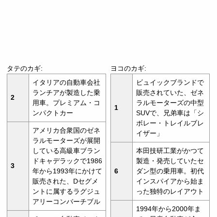
タテのカギ:
ヨコのカギ:
イタリアの自動車会社
ビュイックブランドで
ランチアが製造した乗
販売されていた、ゼネ
2
用車。プレミアム・コ
ラルモーターズの中型
1
ンパクトカー
SUVで、兄弟車は「シ
ボレー・トレイルブレ
アメリカ合衆国のゼネ
イザー」
ラルモーターズが展開
している高級車ブラン
本田技研工業がかつて
ドキャデラックで1986
製造・発売していたセ
3
年から1993年にかけて
6
ダン型の乗用車。初代
販売された、Dセグメ
インスパイアから始ま
ントに属するラグジュ
った独特のレイアウト
アリーコンバーチブル
1994年から2000年ま