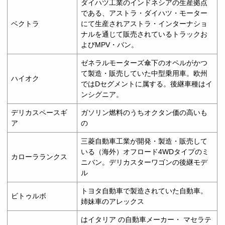
ダイハツ工業のインドネシアの生産拠点
である、アストラ・ダイハツ・モーター
ベクトラ
にて生産されアストラ・インターナショ
ナルを通じて販売されているトラックお
よびMPV・バン。
ゼネラルモーターズ傘下のオペルがかつ
て製造・販売していた中型乗用車。欧州
ハイオク
ではDセグメントに属する。後継車種はイ
ンシグニア。
デリカスペースギ
ガソリン燃料のうちオクタン価の高いも
ア
の
三菱自動車工業が開発・製造・販売して
いる（海外）オフロード4WDタイプのミ
カローラランクス
ニバン。デリカスターワゴンの後継モデ
ル
トヨタ自動車で製造されていた自動車。
ビトゥルボ
姉妹車のアレックス
はイタリア の自動車メーカー・ マセラテ