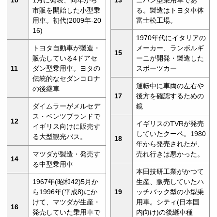
市販を開始した小型乗
る。製造はトヨタ車体
用車。初代(2009年-20
富士松工場。
16)
1970年代にイタリアの
トヨタ自動車が製造・
メーカー、ランボルギ
15
販売している4ドアセ
ーニが開発・製造した
11
ダン型乗用車。ヨタの
スポーツカー
伝統的なセダンコロナ
運転中に車両の左右や
の後継車
17
後方を確認するための
ダイムラーがメルセデ
鏡
ス・ベンツブランドで
12
イギリスのTVRが発売
イギリス向けに販売す
していたクーペ。1980
る大型観光バス。
18
年から発売されたが、
マツダが製造・発売す
売れ行きは悪かった。
14
る中型乗用車
本田技研工業がかつて
1967年(昭和42)5月か
生産、販売していたハ
ら1996年(平成8)にか
19
ッチバック型の小型乗
けて、マツダが生産・
用車。シティ(日本国
16
発売していた乗用車で
内向け)の後継車種