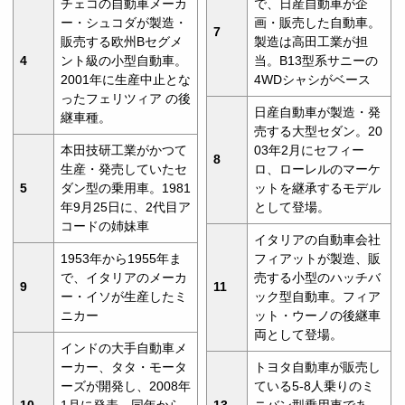
チェコの自動車メーカ
で、日産自動車が企
ー・シュコダが製造・
画・販売した自動車。
7
販売する欧州Bセグメ
製造は高田工業が担
4
ント級の小型自動車。
当。B13型系サニーの
2001年に生産中止とな
4WDシャシがベース
ったフェリツィア の後
日産自動車が製造・発
継車種。
売する大型セダン。20
本田技研工業がかつて
03年2月にセフィー
8
生産・発売していたセ
ロ、ローレルのマーケ
5
ダン型の乗用車。1981
ットを継承するモデル
年9月25日に、2代目ア
として登場。
コードの姉妹車
イタリアの自動車会社
1953年から1955年ま
フィアットが製造、販
で、イタリアのメーカ
売する小型のハッチバ
9
11
ー・イソが生産したミ
ック型自動車。フィア
ニカー
ット・ウーノの後継車
両として登場。
インドの大手自動車メ
ーカー、タタ・モータ
トヨタ自動車が販売し
ーズが開発し、2008年
ている5-8人乗りのミ
10
1月に発表、同年から
13
ニバン型乗用車であ