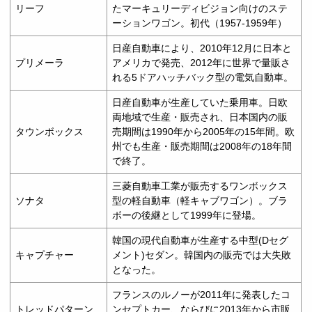
リーフ
たマーキュリーディビジョン向けのステ
ーションワゴン。初代（1957-1959年）
日産自動車により、2010年12月に日本と
プリメーラ
アメリカで発売、2012年に世界で量販さ
れる5ドアハッチバック型の電気自動車。
日産自動車が生産していた乗用車。日欧
両地域で生産・販売され、日本国内の販
タウンボックス
売期間は1990年から2005年の15年間。欧
州でも生産・販売期間は2008年の18年間
で終了。
三菱自動車工業が販売するワンボックス
ソナタ
型の軽自動車（軽キャブワゴン）。ブラ
ボーの後継として1999年に登場。
韓国の現代自動車が生産する中型(Dセグ
キャプチャー
メント)セダン。韓国内の販売では大失敗
となった。
フランスのルノーが2011年に発表したコ
トレッドパターン
ンセプトカー、ならびに2013年から市販