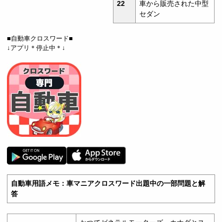
22
車から販売された中型
セダン
■自動車クロスワード■
↓アプリ＊停止中＊↓
自動車用語メモ：車マニアクロスワード出題中の一部問題と解
答