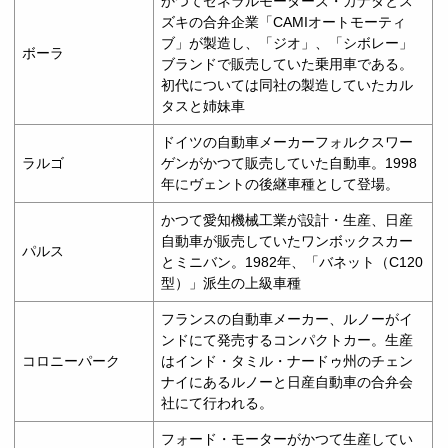
かつてゼネラルモーターズ・カナダとス
ズキの合弁企業「CAMIオートモーティ
ブ」が製造し、「ジオ」、「シボレー」
ボーラ
ブランドで販売していた乗用車である。
初代については同社の製造していたカル
タスと姉妹車
ドイツの自動車メーカーフォルクスワー
ラルゴ
ゲンがかつて販売していた自動車。1998
年にヴェントの後継車種として登場。
かつて愛知機械工業が設計・生産、日産
自動車が販売していたワンボックスカー
パルス
とミニバン。1982年、「バネット（C120
型）」派生の上級車種
フランスの自動車メーカー、ルノーがイ
ンドにて発売するコンパクトカー。生産
コロニーパーク
はインド・タミル・ナードゥ州のチェン
ナイにあるルノーと日産自動車の合弁会
社にて行われる。
フォード・モーターがかつて生産してい