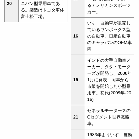
20
ニバン型乗用車であ
るアメリカンスポーツ
る。製造はトヨタ車体
カー。
富士松工場。
いすゞ自動車が販売し
ているワンボックス型
16
の自動車。日産自動車
のキャラバンのOEM車
両
インドの大手自動車メ
ーカー、タタ・モータ
ーズが開発し、2008年
19
1月に発表、同年から
市販を開始した小型乗
用車。初代(2009年-20
16)
ゼネラルモーターズの
21
Cセグメント世界戦略
車。
1983年よりいすゞ自動