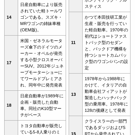
日産自動車により販売
スティス
されていた軽トールワ
14
ゴンである。スズキ・
かつて本田技研工業が
MRワゴンの姉妹車種
生産・販売を行ってい
(OEM版)。
た軽自動車。1970年の
初代はショートファス
米国・ゼネラルモータ
11
トバック型のセダン
ーズ傘下のドイツのメ
と、バックドア機構を
ーカー・オペルが発売
持つショートカムバッ
する小型クロスオーバ
ク型のワゴン/バンの設
17
ーSUV。2012年ジュネ
定
ーブモーターショーに
てワールドプレミアさ
1978年から1988年に
れ、同年中に発売発表
かけて、イタリアの自
動車会社フィアットが
13
日産自動車が1989年に
製造したハッチバック
企画・販売した自動
型の乗用車。1978年に
18
車。同社のK10型マー
128の後継として発表
チがベース
クライスラーの一部門
トヨタ自動車が販売し
であるダッジおよびS
ている5-8人乗りのミ
15
RTから発売されてい