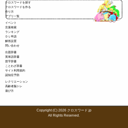
クロスワードを探す
クロスワードを作る
作り方
アプリ一覧
イベント
言葉検索
ランキング
ＤＬ申請
解答設置
問い合わせ
出題辞書
英単語辞書
苗字辞書
ことわざ辞書
サイト利用規約
認知症予防
レクリエーション
高齢者脳トレ
遊び方
Copyright (C) 2026 クロスワード.jp
All Rights Reserved.