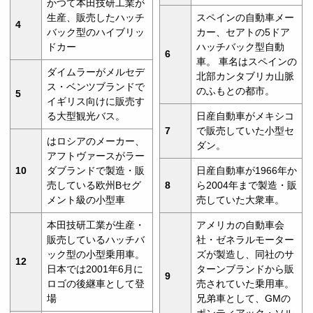
かつて本田技研工業が
生産、販売したハッチ
スペインの自動車メー
4
バック型のハイブリッ
カー、セアトの5ドア
ドカー
ハッチバック型自動
6
車。 車名はスペインの
ダイムラーがメルセデ
北部カンタブリカ山脈
ス・ベンツブランドで
のふもとの都市。
5
イギリス向けに販売す
る大型観光バス。
日産自動車がメキシコ
7
で販売していた小型セ
はロシアのメーカー、
ダン。
アフトヴァースがラー
10
ダブランドで製造・販
日産自動車が1966年か
売している欧州Bセグ
8
ら2004年まで製造・販
メント級の小型車
売していた大衆車。
本田技研工業が生産・
アメリカの自動車会
販売しているハッチバ
社・ゼネラルモーター
ック型の小型乗用車。
ズが製造し、同社のサ
12
日本では2001年6月に
ターンブランドから販
9
ロゴの後継車として登
売されていた乗用車。
場
兄弟車として、GMの
ポンティアック・ソル