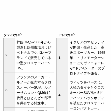
タテのカギ:
ヨコのカギ:
韓国GMが2006年から
イタリアのマセラティ
製造し欧州市場および
が開発・生産した、高
ベトナムでシボレーブ
級スポーツカー。1965
2
ランドで販売している
1
年、トリノモーターシ
中型クロスオーバーS
ョーにてヴィニャーレ
UV。
が2ドア4シーターのプ
ロトタイプを発表。
フランスのメーカー・
ルノーが販売するクロ
ヴィッツをベースに、
スオーバーSUV。ルノ
大径のタイヤとクロス
3
ーサムスン・QM6は2
オーバーSUV風の5ド
4
代目とほとんどの部品
アハッチバックボディ
を共有する姉妹車。
を被せたクロスオーバ
ーコンパクトカー。