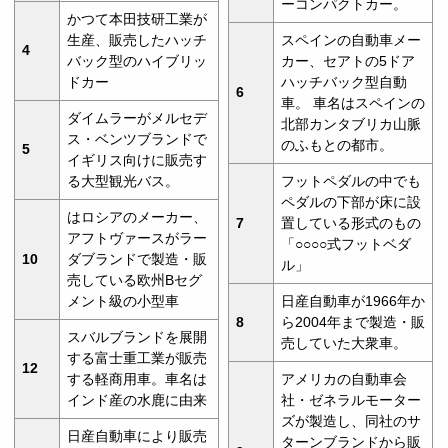
ーコンパクトカー。
かつて本田技研工業が
生産、販売したハッチ
スペインの自動車メー
4
バック型のハイブリッ
カー、セアトの5ドア
ドカー
ハッチバック型自動
6
車。 車名はスペインの
ダイムラーがメルセデ
北部カンタブリカ山脈
ス・ベンツブランドで
のふもとの都市。
5
イギリス向けに販売す
る大型観光バス。
フットペダルの中でも
ペダルの下部が床に設
はロシアのメーカー、
7
置している形式のもの
アフトヴァースがラー
「○○○○式フットベダ
10
ダブランドで製造・販
ル」
売している欧州Bセグ
メント級の小型車
日産自動車が1966年か
8
ら2004年まで製造・販
スバルブランドを展開
売していた大衆車。
する富士重工業が販売
12
する軽商用車。車名は
アメリカの自動車会
インド産の水鹿に由来
社・ゼネラルモーター
ズが製造し、同社のサ
日産自動車により販売
ターンブランドから販