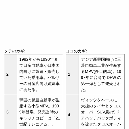
タテのカギ:
ヨコのカギ:
1982年から1990年ま
アジア新興国向けに三
で日産自動車が日本国
菱自動車工業が生産す
内向けに製造・販売し
るMPV(多目的車)。19
2
1
ていた乗用車。パルサ
97年に台湾で DFW の
ーの日産店向け姉妹車
第一弾として発売され
にあたる。
た。
韓国の起亜自動車が生
ヴィッツをベースに、
産する小型MPV。199
大径のタイヤとクロス
3
9年登場。発売当時の
オーバーSUV風の5ド
4
キャッチコピーは「21
アハッチバックボディ
世紀ミレニアム」。
を被せたクロスオーバ