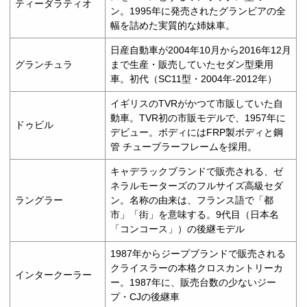
ティーダラティオ
ン。1995年に発売されたグランビアの全
幅を詰めた実質的な姉妹車。
日産自動車が2004年10月から2016年12月
グランチュラ
まで生産・販売していたセダン型乗用
車。初代（SC11型・2004年-2012年）
イギリスのTVRがかつて市販していた自
動車。TVR初の市販モデルで、1957年に
ドゥビル
デビュー。ボディにはFRP製ボディと鋼
管 チューブラーフレームを採用。
キャデラックブランドで販売される、ゼ
ネラルモーターズのフルサイズ高級セダ
ラングラー
ン。名称の由来は、フランス語で「都
市」「街」を意味する。9代目（日本名
「コンコース」）の後継モデル
1987年からジープブランドで販売される
クライスラーの本格クロスカントリーカ
インタークーラー
ー。1987年に、販売台数の少ないジー
プ・CJの後継車