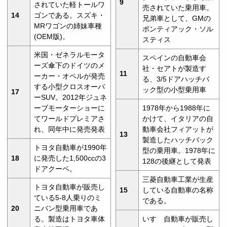
9
されていた軽トールワ
売されていた乗用車。
14
ゴンである。スズキ・
兄弟車として、GMの
MRワゴンの姉妹車種
ポンティアック・ソル
(OEM版)。
スティス
米国・ゼネラルモータ
スペインの自動車会
ーズ傘下のドイツのメ
社・セアトが製造す
11
ーカー・オペルが発売
る、3/5ドアハッチバ
する小型クロスオーバ
ック型の小型乗用車
17
ーSUV。2012年ジュネ
ーブモーターショーに
1978年から1988年に
てワールドプレミアさ
かけて、イタリアの自
れ、同年中に発売発表
動車会社フィアットが
13
製造したハッチバック
トヨタ自動車が1990年
型の乗用車。1978年に
18
に発売した1,500ccの3
128の後継として発表
ドアクーペ。
三菱自動車工業が生産
トヨタ自動車が販売し
15
している自動車の名称
ている5-8人乗りのミ
である。
20
ニバン型乗用車であ
る。製造はトヨタ車体
いすゞ自動車が販売し