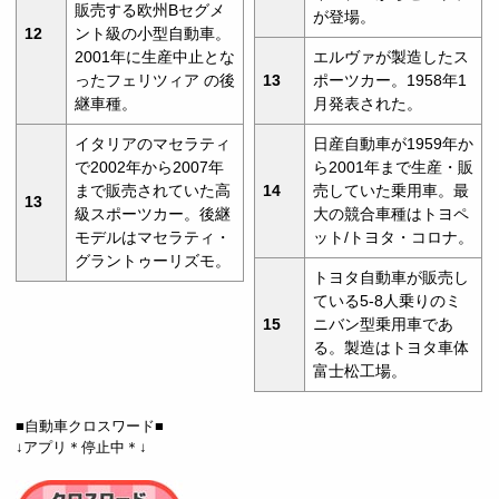
販売する欧州Bセグメ
が登場。
12
ント級の小型自動車。
2001年に生産中止とな
エルヴァが製造したス
ったフェリツィア の後
13
ポーツカー。1958年1
継車種。
月発表された。
イタリアのマセラティ
日産自動車が1959年か
で2002年から2007年
ら2001年まで生産・販
まで販売されていた高
14
売していた乗用車。最
13
級スポーツカー。後継
大の競合車種はトヨペ
モデルはマセラティ・
ット/トヨタ・コロナ。
グラントゥーリズモ。
トヨタ自動車が販売し
ている5-8人乗りのミ
15
ニバン型乗用車であ
る。製造はトヨタ車体
富士松工場。
■自動車クロスワード■
↓アプリ＊停止中＊↓