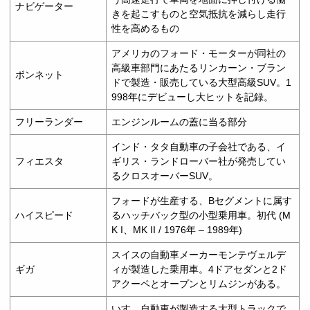
ナビゲーター
きを起こすものと空気抵抗を減らし走行
性を高めるもの
アメリカのフォード・モーターが同社の
高級車部門にあたるリンカーン・ブラン
ボンネット
ドで製造・販売している大型高級SUV。1
998年にデビューし大ヒットを記録。
フリーランダー
エンジンルームの蓋に当る部分
インド・タタ自動車の子会社である、イ
フィエスタ
ギリス・ランドローバー社が発売してい
るクロスオーバーSUV。
フォードが生産する、Bセグメントに属す
ハイスピード
るハッチバック型の小型乗用車。初代 (M
K I、MK II / 1976年 – 1989年)
スイスの自動車メーカーモンテヴェルデ
ギガ
ィが製造した乗用車。4ドアセダンと2ド
アクーペとオープンとリムジンがある。
いすゞ自動車が製造する大型トラックで