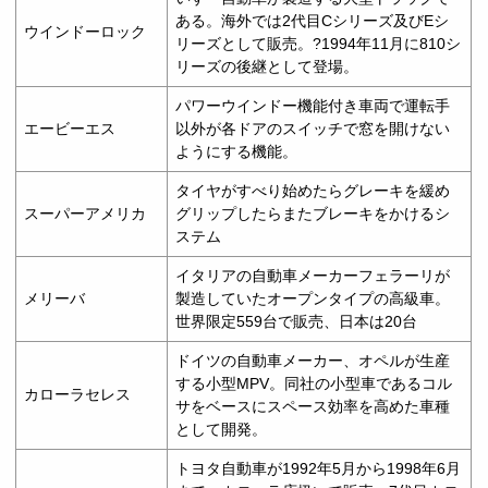
ある。海外では2代目Cシリーズ及びEシ
ウインドーロック
リーズとして販売。?1994年11月に810シ
リーズの後継として登場。
パワーウインドー機能付き車両で運転手
エービーエス
以外が各ドアのスイッチで窓を開けない
ようにする機能。
タイヤがすべり始めたらグレーキを緩め
スーパーアメリカ
グリップしたらまたブレーキをかけるシ
ステム
イタリアの自動車メーカーフェラーリが
メリーバ
製造していたオープンタイプの高級車。
世界限定559台で販売、日本は20台
ドイツの自動車メーカー、オペルが生産
する小型MPV。同社の小型車であるコル
カローラセレス
サをベースにスペース効率を高めた車種
として開発。
トヨタ自動車が1992年5月から1998年6月