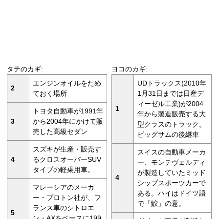
タテのカギ:
ヨコのカギ:
エンジンオイルをため
UDトラックス(2010年
2
ておく場所
1月31日までは日産デ
ィーゼル工業)が2004
1
トヨタ自動車が1991年
年から製造販売する大
3
から2004年にかけて販
型クラスのトラック。
売した高級セダン
ビッグサムの後継車
スズキが生産・販売す
スイスの自動車メーカ
4
るクロスオーバーSUV
ー、モンテヴェルディ
タイプの軽乗用車。
が製造していたミッド
4
シップスポーツカーで
マレーシアのメーカ
ある。ハイはドイツ語
ー・プロトン社が、フ
で「鮫」の意。
ランス車のシトロエ
5
ン・AXをベースに199