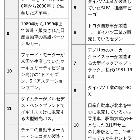
ダイハツ工業が製造し
6年から2000年まで生
5
ていたSUV。後継車ビ
産した大衆車。
ーゴ
1980年から1999年ま
トヨタ自動車が製造
で製造・販売された日
6
し、ダイハツ工業が販
9
産自動車の高級パーソ
売しているセダン
ナルカー。
アメリカのメーカー、
フォード・モーターが
クライスラーが製造す
米国で生産していたマ
7
る大型ピックアップト
ーキュリーディビジョ
ラック。初代(1981-19
10
ン向けの4ドアセダ
93)
ン、5ドアステーショ
ンワゴン。
ダイハツ工業の軽1BO
8
X。
ダイムラーがメルセデ
ス・ベンツブランドで
日産自動車が北米を中
11
イギリス向けに販売す
心に販売している小型
る大型観光バス。
乗用車。駆動方式がFF
10
となったB11型サニー
チェコの自動車メーカ
の北米版として、1982
ー・シュコダが製造・
年モデルからセントラ