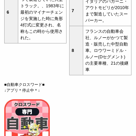
イタリアのパガーニ・
トラック。、1983年に
アウトモビリが2010年
7
6
最初のマイナーチェン
まで製造していたスー
ジを実施した時に角形
パーカー。
4灯式に変更され、名
称もこの時から使用さ
フランスの自動車会
れた。
社、ルノーがかつて製
造・販売した中型自動
8
車。ロウワーミドル・
ルノー(Dセグメント)
の主要車種、21の後継
車
■自動車クロスワード■
↓アプリ＊停止中＊↓