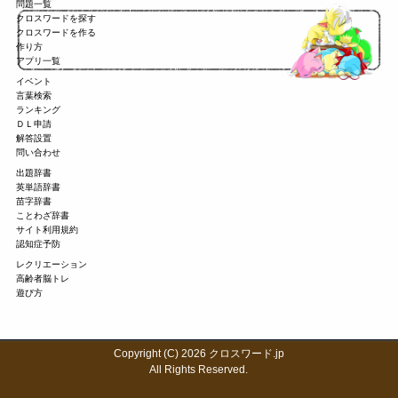
問題一覧
クロスワードを探す
クロスワードを作る
作り方
アプリ一覧
イベント
言葉検索
ランキング
ＤＬ申請
解答設置
問い合わせ
出題辞書
英単語辞書
苗字辞書
ことわざ辞書
サイト利用規約
認知症予防
レクリエーション
高齢者脳トレ
遊び方
Copyright (C) 2026 クロスワード.jp
All Rights Reserved.