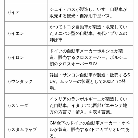
ジェイ・バスが製造し、いすゞ自動車が
ガイア
販売する観光・自家用中型バス。
かつてトヨタ自動車が製造・販売してい
カイエン
たミニバン型の自動車。初代イプサムの
姉妹車
ドイツの自動車メーカーポルシェが製
カイロン
造、販売するクロスオーバー。ポルシェ
初のクロスオーバーSUV
韓国・サンヨン自動車が製造・販売するS
カウンタック
UV。ムッソーの後継として2005年に登
場。
イタリアのランボルギーニが製造してい
カスケーダ
た自動車。イタリア北西部ピエモンテ地
方の方言で「驚き」を表す言葉。
GM傘下のドイツの自動車メーカー・オペ
カスタムキャブ
ルが製造、販売する2ドアカブリオレであ
る。