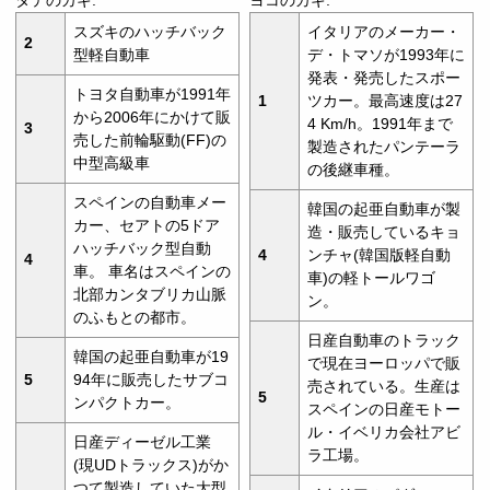
スズキのハッチバック
イタリアのメーカー・
2
型軽自動車
デ・トマソが1993年に
発表・発売したスポー
トヨタ自動車が1991年
1
ツカー。最高速度は27
から2006年にかけて販
4 Km/h。1991年まで
3
売した前輪駆動(FF)の
製造されたパンテーラ
中型高級車
の後継車種。
スペインの自動車メー
韓国の起亜自動車が製
カー、セアトの5ドア
造・販売しているキョ
ハッチバック型自動
4
ンチャ(韓国版軽自動
4
車。 車名はスペインの
車)の軽トールワゴ
北部カンタブリカ山脈
ン。
のふもとの都市。
日産自動車のトラック
韓国の起亜自動車が19
で現在ヨーロッパで販
5
94年に販売したサブコ
売されている。生産は
5
ンパクトカー。
スペインの日産モトー
ル・イベリカ会社アビ
日産ディーゼル工業
ラ工場。
(現UDトラックス)がか
つて製造していた大型