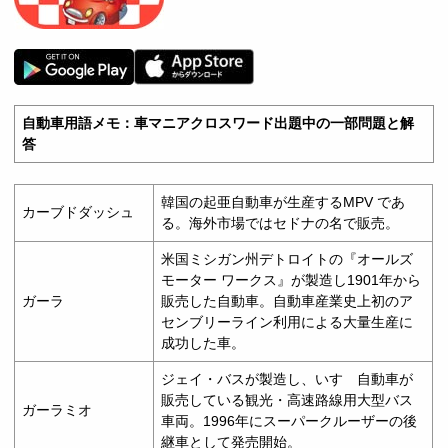
自動車用語メモ：車マニアクロスワード出題中の一部問題と解
答
韓国の起亜自動車が生産するMPV であ
カーブドダッシュ
る。海外市場ではセドナの名で販売。
米国ミシガン州デトロイトの『オールズ
モーター ワークス』が製造し1901年から
ガーラ
販売した自動車。自動車産業史上初のア
センブリーライン利用による大量生産に
成功した車。
ジェイ・バスが製造し、いすゞ自動車が
販売している観光・高速路線用大型バス
ガーラミオ
車両。1996年にスーパークルーザーの後
継車として発売開始。