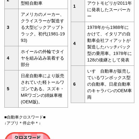
型軽自動車
アウトモビリが2011年
1
に発表したスーパーカ
アメリカのメーカー、
ー
クライスラーが製造す
3
る大型ピックアップト
1978年から1988年に
ラック。初代(1981-19
かけて、イタリアの自
93)
動車会社フィアットが
4
製造したハッチバック
ホイールの外輪でタイ
型の乗用車。1978年に
4
ヤを組み込み装着する
128の後継として発表
部分
いすゞ自動車が販売し
日産自動車により販売
ているワンボックス型
されていた軽トールワ
6
の自動車。日産自動車
5
ゴンである。スズキ・
のキャラバンのOEM車
MRワゴンの姉妹車種
両
(OEM版)。
■自動車クロスワード■
↓アプリ＊停止中＊↓