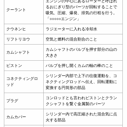
エンジンの中心にあるローターと呼ばれ
るおにぎり型のパーツが回転することで
クーラント
吸気、圧縮、爆発、排気の行程を行う。
「○○○○○エンジン」
クウネンヒ
ラジエーターに入れる冷却水
リフトリヨウ
空気と燃料の混合割合のこと
カムシャフトのバルブを押す部分の山の
カムシャフト
大きさ
ピストン
バルブを押し開くカムの軸の棒のこと
シリンダー内部で上下の往復運動を、コ
コネクティングロ
ネクティングロッドへ伝え、回転運動に
ッド
変換する円筒形の部品
コンロッドとも言われピストンとクラン
プラグ
クシャフトを繋ぐ金属製のパーツ
シリンダー内で高圧縮された混合気に点
カムカバー
火する部品