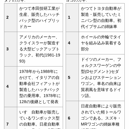
かつて本田技研工業が
かつてトヨタ自動車が
生産、販売したハッチ
製造・販売していたミ
2
1
バック型のハイブリッ
ニバン型の自動車。初
ドカー
代イプサムの姉妹車
アメリカのメーカー、
ホイールの外輪でタイ
クライスラーが製造す
4
ヤを組み込み装着する
3
る大型ピックアップト
部分
ラック。初代(1981-19
ドイツのメーカー、フ
93)
ォルクスワーゲンの中
1978年から1988年に
型(Dセグメント)セダ
かけて、イタリアの自
5
ンおよびステーション
動車会社フィアットが
ワゴン。車名の由来は
4
製造したハッチバック
貿易風を意味するドイ
型の乗用車。1978年に
ツ語。
128の後継として発表
日産自動車により販売
いすゞ自動車が販売し
されていた軽トールワ
ているワンボックス型
6
ゴンである。スズキ・
7
の自動車。日産自動車
MRワゴンの姉妹車種