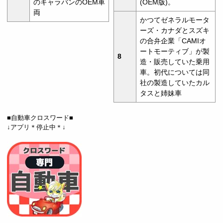
のキャラバンのOEM車
(OEM版)。
両
かつてゼネラルモータ
ーズ・カナダとスズキ
の合弁企業「CAMIオ
ートモーティブ」が製
8
造・販売していた乗用
車。初代については同
社の製造していたカル
タスと姉妹車
■自動車クロスワード■
↓アプリ＊停止中＊↓