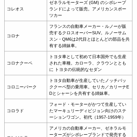
ゼネラルモーターズ (GM) のシボレーブ
コレオス
ランドによって販売。アメリカンスポー
ツカー
フランスの自動車メーカー・ルノーが販
売するクロスオーバーSUV。ルノーサム
コロナ
スン・QM6は2代目とほとんどの部品を共
有する姉妹車。
トヨタ車として初めて日本国外でも生産
コロナクーペ
された車種。カローラ、クラウンととも
に トヨタの伝統的なセダン
トヨタ自動車が生産していたノッチバッ
コロニーパーク
ククーペ型の乗用車。セリカ／カリーナE
Dとシャーシを共有する姉妹車。
フォード・モーターがかつて生産してい
コロラド
たマーキュリーディビジョン向けのステ
ーションワゴン。初代（1957-1959年）
アメリカの自動車メーカー、ゼネラルモ
ーターズがシボレーブランドで発売する