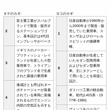
タテのカギ:
ヨコのカギ:
富士重工業がスバルブ
日産自動車が1990年か
ランドで製造・販売す
ら2000年まで製造・販
2
るステーションワゴ
売していた乗用車。ス
1
ン。基本設計は4代目
タンザおよびローレル
インプレッサがベース
スピリットの後継車
種。
イギリスのメーカー・
ブリティッシュ・レイ
日産自動車が生産して
ランドが生産した小型
いたセダン型商用車、
3
乗用車で、トライアン
およびセダン型乗用
5
フのブランド名で生産
車。主にタクシーとし
された最後の乗用車
て用いることを前提に
設計。
連成計とも呼ばれター
ボチャージャーが装着
ダイハツ工業の軽自動
されている車両に装備
6
車。初代(L40S系・19
4
されるものでエンジン
77年-1980)
内部の空気圧を示すも
ヴィッツをベースに、