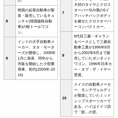
の
大径のタイヤとクロス
韓国の起亜自動車が製
オーバーSUV風の5ド
7
造・販売しているキョ
アハッチバックボディ
8
ンチャ(韓国版軽自動
を被せたクロスオーバ
車)の軽トールワゴ
ーコンパクトカー。
ン。
8代目三菱・ギャラン
インドの大手自動車メ
をベースとして三菱自
ーカー、タタ・モータ
動車工業が1996年8月
ーズが開発し、2008年
から2002年8月まで販
8
9
1月に発表、同年から
売していたボンネット
市販を開始した小型乗
ワゴン。1996年日本カ
用車。初代(2009年-20
ー・オブ・ザ・イヤー
16)
受賞。
スイスの自動車メーカ
ー、モンテヴェルディ
が製造していたミッド
10
シップスポーツカーで
ある。ハイはドイツ語
で「鮫」の意。