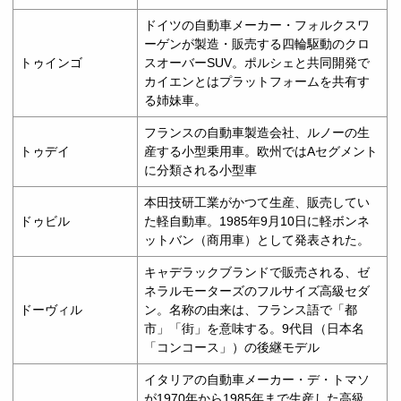
ドイツの自動車メーカー・フォルクスワ
ーゲンが製造・販売する四輪駆動のクロ
トゥインゴ
スオーバーSUV。ポルシェと共同開発で
カイエンとはプラットフォームを共有す
る姉妹車。
フランスの自動車製造会社、ルノーの生
トゥデイ
産する小型乗用車。欧州ではAセグメント
に分類される小型車
本田技研工業がかつて生産、販売してい
ドゥビル
た軽自動車。1985年9月10日に軽ボンネ
ットバン（商用車）として発表された。
キャデラックブランドで販売される、ゼ
ネラルモーターズのフルサイズ高級セダ
ドーヴィル
ン。名称の由来は、フランス語で「都
市」「街」を意味する。9代目（日本名
「コンコース」）の後継モデル
イタリアの自動車メーカー・デ・トマソ
が1970年から1985年まで生産した高級