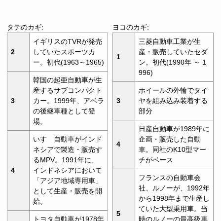
タテのカギ:
ヨコのカギ:
イギリスのTVRが発売
三菱自動車工業が生
2
していたスポーツカ
産・販売していたセダ
1
ー。初代(1963～1965)
ン。初代(1990年 ～ 1
996)
韓国の起亜自動車が生
産するサブコンパクト
ホイールの外輪でタイ
3
カー。1999年、アベラ
3
ヤを組み込み装着する
の後継車種として登
部分
場。
日産自動車が1989年に
いすゞ自動車がインド
企画・販売した自動
4
ネシアで製造・販売す
車。同社のK10型マー
るMPV。1991年に、
チがベース
4
インドネシアにおいて
フランスの自動車会
「アジア地域専用車」
社、ルノーが、1992年
として生産・販売を開
から1998年まで生産し
始。
ていた大型乗用車。当
5
トヨタ自動車が1978年
時のルノーの最高級車