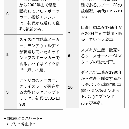
から2002年まで製造・
種であるルノー・25の
販売していたスポーツ
後継型。初代(1992-19
6
カー。搭載エンジン
98)
は、初代から通して直
日産自動車が1966年か
列6気筒のみ。
7
ら2004年まで製造・販
スイスの自動車メーカ
売していた大衆車。
ー、モンテヴェルディ
スズキが生産・販売す
が製造していたミッド
8
8
るクロスオーバーSUV
シップスポーツカーで
タイプの軽乗用車。
ある。ハイはドイツ語
で「鮫」の意。
ダイハツ工業が1980年
から生産・販売するハ
アメリカのメーカー、
ッチバック型軽自動車
クライスラーが製造す
10
(軽セダン/軽ボンネッ
9
る大型ピックアップト
トバン)のブランド、
ラック。初代(1981-19
および車名。
93)
■自動車クロスワード■
↓アプリ＊停止中＊↓