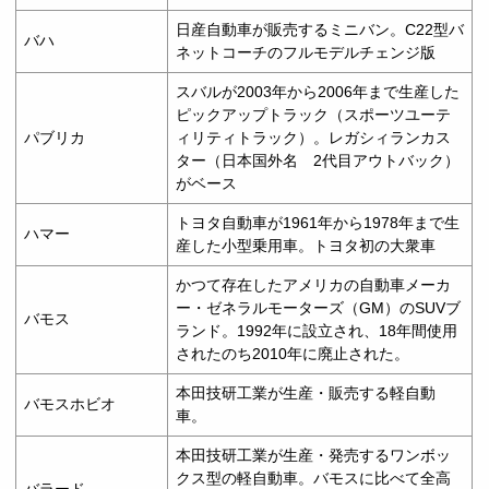
日産自動車が販売するミニバン。C22型バ
バハ
ネットコーチのフルモデルチェンジ版
スバルが2003年から2006年まで生産した
ピックアップトラック（スポーツユーテ
パブリカ
ィリティトラック）。レガシィランカス
ター（日本国外名 2代目アウトバック）
がベース
トヨタ自動車が1961年から1978年まで生
ハマー
産した小型乗用車。トヨタ初の大衆車
かつて存在したアメリカの自動車メーカ
ー・ゼネラルモーターズ（GM）のSUVブ
バモス
ランド。1992年に設立され、18年間使用
されたのち2010年に廃止された。
本田技研工業が生産・販売する軽自動
バモスホビオ
車。
本田技研工業が生産・発売するワンボッ
クス型の軽自動車。バモスに比べて全高
バラード