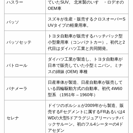
ハスラー
ていたSUV。 北米製のいすゞ・ロデオの
OEM車
スズキが生産・販売するクロスオーバーS
パッソ
UVタイプの軽乗用車。
トヨタ自動車が販売するハッチバック型
パッソセッテ
小型乗用車（コンパクトカー）。初代と2
代目はダイハツ工業と共同開発。
ダイハツ工業が製造し、トヨタ自動車が
パトロール
日本で販売していた小型ミニバン。ミナ
スの姉妹 (OEM) 車種
日産車体が製造、日産自動車が販売して
パナメーラ
いる四輪駆動方式の自動車。初代 4W60
型系 （1951年 – 1960年）
ドイツのポルシェが2009年から製造、販
売するFセグメントに属するFRあるいは4
セレナ
WDの大型5ドアラグジュアリーハッチバ
ックサルーン。初のフル4シーターの4ド
アセダン