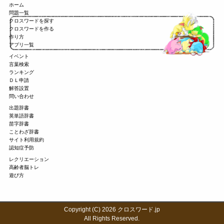
ホーム
問題一覧
クロスワードを探す
クロスワードを作る
作り方
アプリ一覧
イベント
言葉検索
ランキング
ＤＬ申請
解答設置
問い合わせ
出題辞書
英単語辞書
苗字辞書
ことわざ辞書
サイト利用規約
認知症予防
レクリエーション
高齢者脳トレ
遊び方
Copyright (C) 2026 クロスワード.jp
All Rights Reserved.