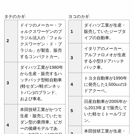
タテのカギ:
ヨコのカギ:
ドイツのメーカー・フ
ダイハツ工業が生産・
ォルクスワーゲンのブ
1
販売していたジープタ
ラジル法人の「フォル
イプの自動車。
2
クスワーゲン・ド・ブ
イタリアのメーカー、
ラジル」が製造、販売
アルファロメオが生産
するコンパクトカー。
3
する小型3ドアハッチ
ダイハツ工業が1980年
バック車。
から生産・販売するハ
トヨタ自動車が1990年
ッチバック型軽自動車
3
4
に発売した1,500ccの3
(軽セダン/軽ボンネッ
ドアクーペ。
トバン)のブランド、
および車名。
日産自動車が2005年か
ら2013年まで販売して
本田技研工業がかつて
5
いた軽セミトールワゴ
生産・販売していたセ
ン。
ダン型の乗用車。ビガ
4
ーの後継モデルであ
本田技研工業が生産・
7