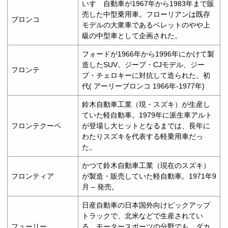
いすゞ自動車が1967年から1983年まで販
売した中型乗用車。フローリアンは既存
ブロンコ
モデルの大衆車であるベレットのやや上
級の中型車として企画された。
フォードが1966年から1996年にかけて製
造したSUV。ジープ・CJモデル、ジー
フロンテ
プ・チェロキーに対抗して造られた。初
代( アーリーブロンコ 1966年-1977年)
鈴木自動車工業（現・スズキ）が生産し
ていた軽自動車。1979年に派生車アルト
フロンテクーペ
が登場し大ヒットとなるまでは、長年に
わたりスズキを代表する軽乗用車だっ
た。
かつて鈴木自動車工業（現在のスズキ）
フロンティア
が製造・販売していた軽自動車。1971年9
月 – 発売。
日産自動車の日本国外向けピックアップ
トラックで、北米などで生産されてい
フューリー
る。モータースポーツの分野でも、ダカ