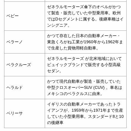
ゼネラルモーターズ傘下のオペルがかつ
て製造・販売していた中型乗用車。欧州
ベビー
ではDセグメントに属する。後継車種はイ
ンシグニア。
かつて存在した日本の自動車メーカー・
ベラーノ
東急くろがね工業が1960年から1962年ま
で生産した貨物用軽自動車。
ゼネラルモーターズ が北米地域において
ベラクルーズ
ビュイックブランドで販売する小型高級
セダン。
かつて現代自動車が製造・販売していた
ヘラルド
中型クロスオーバーSUV (CUV) 。車名は
メキシコのベラクルスに由来。
イギリスの自動車メーカーであったトラ
イアンフが、1959年から1971年まで生産
ベリーサ
していた小型乗用車。スタンダード8と10
の後継車