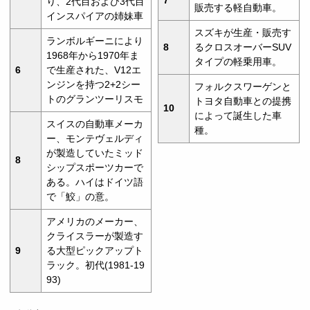
り、2代目および3代目
販売する軽自動車。
インスパイアの姉妹車
スズキが生産・販売す
ランボルギーニにより
8
るクロスオーバーSUV
1968年から1970年ま
タイプの軽乗用車。
6
で生産された、V12エ
ンジンを持つ2+2シー
フォルクスワーゲンと
トのグランツーリスモ
トヨタ自動車との提携
10
によって誕生した車
スイスの自動車メーカ
種。
ー、モンテヴェルディ
が製造していたミッド
8
シップスポーツカーで
ある。ハイはドイツ語
で「鮫」の意。
アメリカのメーカー、
クライスラーが製造す
9
る大型ピックアップト
ラック。初代(1981-19
93)