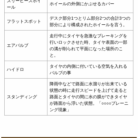
スリーピースホイ
ホイールの外側にかぶせるカバー
ール
デスク部分1つとリム部分2つの合計3つの
フラットスポット
部分により構成されたホイールを言う。
走行中にタイヤを急激なブレーキングを
行いロックさせた時、タイヤ表面の一部
エアバルブ
の溝が削られて平面になった場所のこ
と。
タイヤの内側に付いている空気を入れる
ハイドロ
バルブの事
降雨中などで路面に水溜りが出来ている
状態の時に走行スピードを上げて走ると
スタンディング
路面とタイヤの間に水の膜ができタイヤ
が路面から浮いた状態。「○○○○プレーニ
ング現象」