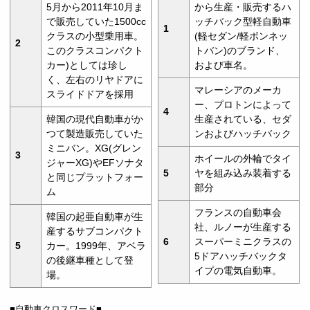
5月から2011年10月ま
から生産・販売するハ
で販売していた1500cc
ッチバック型軽自動車
1
クラスの小型乗用車。
(軽セダン/軽ボンネッ
2
このクラスコンパクト
トバン)のブランド、
カー)としては珍し
および車名。
く、左右のリヤドアに
マレーシアのメーカ
スライドドアを採用
ー、プロトンによって
4
韓国の現代自動車がか
生産されている、セダ
つて製造販売していた
ンおよびハッチバック
ミニバン。XG(グレン
3
ホイールの外輪でタイ
ジャーXG)やEFソナタ
5
ヤを組み込み装着する
と同じプラットフォー
部分
ム
フランスの自動車会
韓国の起亜自動車が生
社、ルノーが生産する
産するサブコンパクト
6
スーパーミニクラスの
5
カー。1999年、アベラ
5ドアハッチバックタ
の後継車種として登
イプの電気自動車。
場。
■自動車クロスワード■