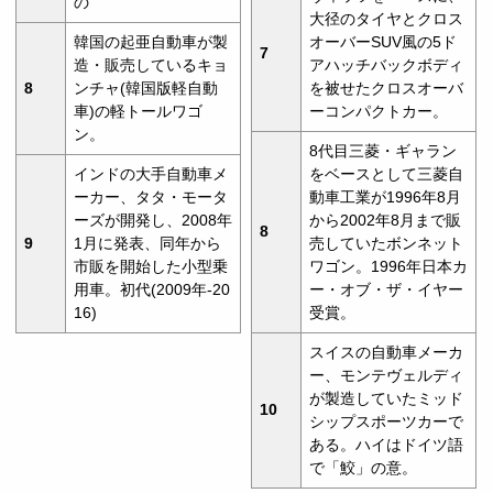
の
大径のタイヤとクロス
韓国の起亜自動車が製
オーバーSUV風の5ド
7
造・販売しているキョ
アハッチバックボディ
8
ンチャ(韓国版軽自動
を被せたクロスオーバ
車)の軽トールワゴ
ーコンパクトカー。
ン。
8代目三菱・ギャラン
インドの大手自動車メ
をベースとして三菱自
ーカー、タタ・モータ
動車工業が1996年8月
ーズが開発し、2008年
から2002年8月まで販
8
9
1月に発表、同年から
売していたボンネット
市販を開始した小型乗
ワゴン。1996年日本カ
用車。初代(2009年-20
ー・オブ・ザ・イヤー
16)
受賞。
スイスの自動車メーカ
ー、モンテヴェルディ
が製造していたミッド
10
シップスポーツカーで
ある。ハイはドイツ語
で「鮫」の意。