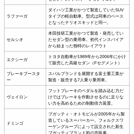
ダイハツ工業がかつて製造していたSUV
ラファーガ
タイプの軽自動車。型式は同車のベース
となったテリオスキッドと同一。
本田技研工業がかつて製造・発売してい
セルシオ
たセダン型の乗用車。初代インスパイア
から始まった独特のレイアウト
トヨタ自動車が1989年から2006年にかけ
エクシーガ
て販売した高級セダン（Fセグメント）
ブレーキブースタ
スバルブランドを展開する富士重工業が
ー
製造・販売する7人乗り乗用車。
フットブレーキのペダルを踏み込む力だ
ヴェイロン
けではブレーキを作動させるのに足りな
い力を高めるための制動倍力装置。
ブガッティ・オトモビルが2005年から製
造しているスーパーカー。フォルクスワ
ドミンゴ
ーゲングループによって設立された新生
ブガッティブランド初の市販車。