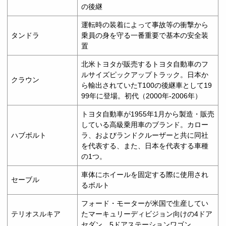
の後継
運転時の装着によって事故等の衝撃から
タンドラ
乗員の身を守る一番重要で基本の安全装
置
北米トヨタが販売するトヨタ自動車のフ
ルサイズピックアップトラック。日本か
クラウン
ら輸出されていたT100の後継車として19
99年に登場。初代（2000年-2006年）
トヨタ自動車が1955年1月から製造・販売
している高級乗用車のブランド。カロー
ハブボルト
ラ、およびランドクルーザーと共に同社
を代表する、また、日本を代表する車種
の1つ。
車体にホイールを固定する際に使用され
セーブル
るボルト
フォード・モーターが米国で生産してい
テリオスルキア
たマーキュリーディビジョン向けの4ドア
セダン、5ドアステーションワゴン。