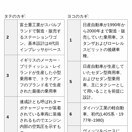
タテのカギ:
ヨコのカギ:
富士重工業がスバルブ
日産自動車が1990年か
ランドで製造・販売す
ら2000年まで製造・販
2
るステーションワゴ
売していた乗用車。ス
1
ン。基本設計は4代目
タンザおよびローレル
インプレッサがベース
スピリットの後継車
種。
イギリスのメーカー・
ブリティッシュ・レイ
日産自動車が生産して
ランドが生産した小型
いたセダン型商用車、
3
乗用車で、トライアン
およびセダン型乗用
5
フのブランド名で生産
車。主にタクシーとし
された最後の乗用車
て用いることを前提に
設計。
連成計とも呼ばれター
ボチャージャーが装着
ダイハツ工業の軽自動
されている車両に装備
6
車。初代(L40S系・19
4
されるものでエンジン
77年-1980)
内部の空気圧を示すも
ヴィッツをベースに、