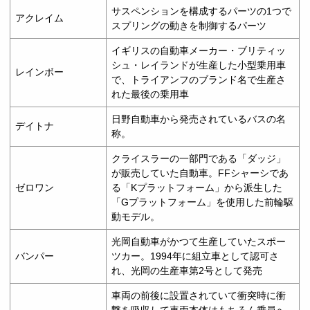
サスペンションを構成するパーツの1つで
アクレイム
スプリングの動きを制御するパーツ
イギリスの自動車メーカー・ブリティッ
シュ・レイランドが生産した小型乗用車
レインボー
で、トライアンフのブランド名で生産さ
れた最後の乗用車
日野自動車から発売されているバスの名
デイトナ
称。
クライスラーの一部門である「ダッジ」
が販売していた自動車。FFシャーシであ
ゼロワン
る「Kプラットフォーム」から派生した
「Gプラットフォーム」を使用した前輪駆
動モデル。
光岡自動車がかつて生産していたスポー
バンパー
ツカー。1994年に組立車として認可さ
れ、光岡の生産車第2号として発売
車両の前後に設置されていて衝突時に衝
撃を吸収して車両本体はもちろん乗員へ