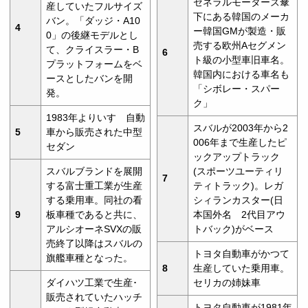
ゼネラルモーターズ傘
産していたフルサイズ
下にある韓国のメーカ
バン。「ダッジ・A10
4
ー韓国GMが製造・販
0」の後継モデルとし
売する欧州Aセグメン
て、クライスラー・B
6
ト級の小型車旧車名。
プラットフォームをベ
韓国内における車名も
ースとしたバンを開
「シボレー・スパー
発。
ク」
1983年よりいすゞ自動
スバルが2003年から2
5
車から販売された中型
006年まで生産したピ
セダン
ックアップトラック
スバルブランドを展開
(スポーツユーティリ
7
する富士重工業が生産
ティトラック)。レガ
する乗用車。同社の看
シィランカスター(日
9
板車種であると共に、
本国外名 2代目アウ
アルシオーネSVXの販
トバック)がベース
売終了以降はスバルの
トヨタ自動車がかつて
旗艦車種となった。
8
生産していた乗用車。
ダイハツ工業で生産･
セリカの姉妹車
販売されていたハッチ
トヨタ自動車が1981年