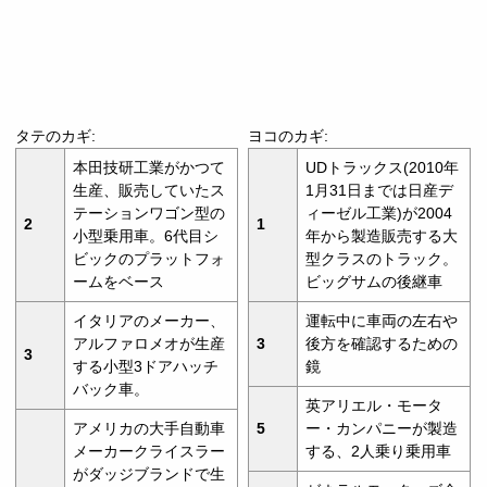
タテのカギ:
ヨコのカギ:
本田技研工業がかつて
UDトラックス(2010年
生産、販売していたス
1月31日までは日産デ
テーションワゴン型の
ィーゼル工業)が2004
2
1
小型乗用車。6代目シ
年から製造販売する大
ビックのプラットフォ
型クラスのトラック。
ームをベース
ビッグサムの後継車
イタリアのメーカー、
運転中に車両の左右や
アルファロメオが生産
3
後方を確認するための
3
する小型3ドアハッチ
鏡
バック車。
英アリエル・モータ
アメリカの大手自動車
5
ー・カンパニーが製造
メーカークライスラー
する、2人乗り乗用車
がダッジブランドで生