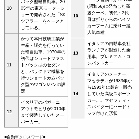
バック型軽自動車。20
(昭和56)に発売した高
10
05年の東京モーターシ
級クーペ。初代・2代
ョーで発表された「SK
10
目は折りからのハイソ
ツアラー」をベースと
カーブームに乗り一躍
している。
人気車種
かつて本田技研工業が
イタリアの自動車会社
生産・販売を行ってい
ランチアが製造した乗
た軽自動車。1970年の
13
用車。プレミアム・コ
初代はショートファス
ンパクトカー
11
トバック型のセダン
と、バックドア機構を
イタリアのメーカー、
持つショートカムバッ
マセラティが1983年か
ク型のワゴン/バンの設
ら1993年に製造・販売
定
14
していた高級スポーツ
カー。。マセラティ・
イタリアのパガーニ・
スパイダーにハードト
アウトモビリが2010年
12
ップ付けた形状
まで製造していたスー
パーカー。
■自動車クロスワード■