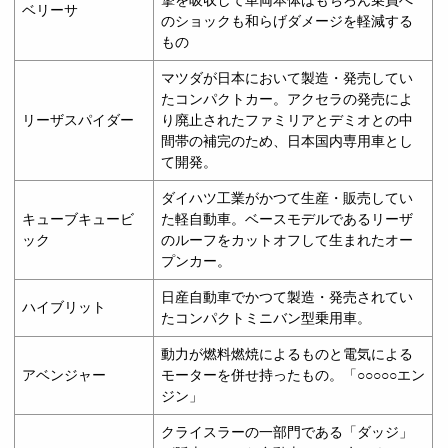
ベリーサ
のショックも和らげダメージを軽減する
もの
マツダが日本において製造・発売してい
たコンパクトカー。アクセラの発売によ
リーザスパイダー
り廃止されたファミリアとデミオとの中
間帯の補完のため、日本国内専用車とし
て開発。
ダイハツ工業がかつて生産・販売してい
キューブキュービ
た軽自動車。ベースモデルであるリーザ
ック
のルーフをカットオフして生まれたオー
プンカー。
日産自動車でかつて製造・発売されてい
ハイブリット
たコンパクトミニバン型乗用車。
動力が燃料燃焼によるものと電気による
アベンジャー
モーターを併せ持ったもの。「○○○○○エン
ジン」
クライスラーの一部門である「ダッジ」