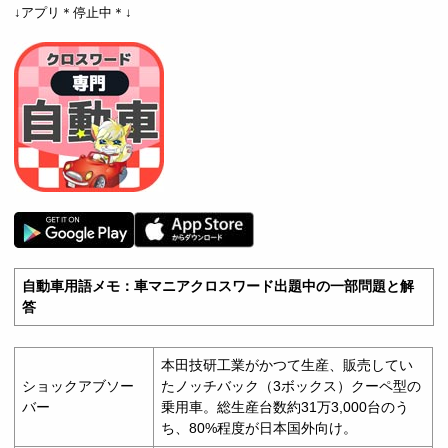
↓アプリ＊停止中＊↓
自動車用語メモ：車マニアクロスワード出題中の一部問題と解
答
本田技研工業がかつて生産、販売してい
ショックアブソー
たノッチバック（3ボックス）クーペ型の
バー
乗用車。総生産台数約31万3,000台のう
ち、80%程度が日本国外向け。