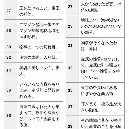
人から受けた恩恵。神
27
王を助けること。帝王
仏の加護。
27
の補佐。
地球上で、海や湖など
アマゾン盆地一帯のア
29
の水でおおわれていな
28
マゾン熱帯雨林地域を
い部分。
示す呼称。
物事がそうなったわ
31
30
物事の一つの切れ目。
け、原因。
32
夕方の太陽。入り日。
金属の性質の1つとし
て、金属は引っ張ると
容姿の美しい女性。美
33
34
細く「○○○性質」を持
人。
っている。
いろいろな内容をもり
東京の中央区にある、
36
こみ、定期的に発行さ
35
にぎやかな商店街。
れる本。
耳が長く、後ろ足が大
選挙で選ばれた人が集
37
きい動物。
まって、政治や法律な
38
どについての会議をす
その地域に昔から根付
る所。
39
いた産業のことを何産