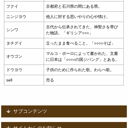
フクイ
京都府と石川県の間にある県。
ニンジヨウ
他人に対する思いやりの心や情け。
古代から伝承されてきた、神聖さを帯び
シンワ
た物語。「ギリシア○○○」
タチグイ
立ったまま食べること。「○○○○そば」
マルコ・ポーロによって書かれた、文書
オウゴン
に日本は「○○○○の国ジパング」とある。
ドウヨウ
子供のために作られた歌。わらべ歌。
sell
売る
サブコンテンツ