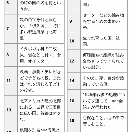
6
の時の国の名を何とい
国」。
うか。
セーターなどの編み物
次の苗字を何と読む
9
をするための太めの
か。「伊久留」 特に
糸。
7
多い都道府県（北海
道）
生まれ育った国。祖
10
国。
イタボガキ科の二枚
8
貝。岩などに付く。食
何種類もの組織が組み
用。オイスター。
12
合わさってつくられて
いる部分。
映画・演劇・テレビな
どで子どもの役、また
中の方。家。自分が活
11
14
はそれを演じる子ども
動している所。
の役者。
1945年戦後の処理につ
北アメリカ大陸の北部
16
いてソ連にて「○○○会
にある、世界で二番目
談」が行われた。
13
に広い国。首都はオタ
心配なこと。心の中で
ワ。
18
苦しむこと。
親潮を別名○○○海流と