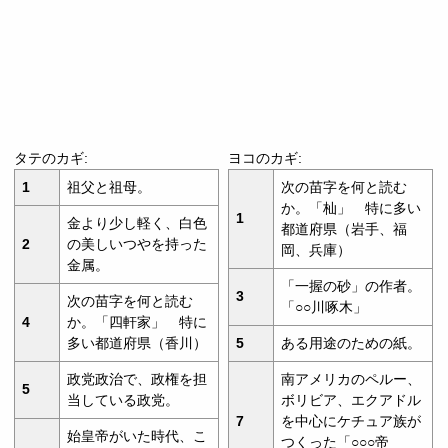
タテのカギ:
ヨコのカギ:
1
祖父と祖母。
次の苗字を何と読む
か。「杣」 特に多い
1
金より少し軽く、白色
都道府県（岩手、福
2
の美しいつやを持った
岡、兵庫）
金属。
「一握の砂」の作者。
3
次の苗字を何と読む
「○○川啄木」
4
か。「四軒家」 特に
多い都道府県（香川）
5
ある用途のための紙。
政党政治で、政権を担
南アメリカのペルー、
5
当している政党。
ボリビア、エクアドル
7
を中心にケチュア族が
始皇帝がいた時代、こ
つくった「○○○帝