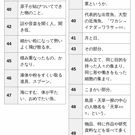
業というか。
原子が結びついてでき
40
た物のこと。
代表的な出世魚。大型
40
の近海魚。「ワカシ→
話や音楽を聞く人。聞
42
イナダ→ワラサ→○○」
き役。
41
月と日。
細かい粒になって勢い
44
よく飛び散る水。
43
その部分。
積み重なったもの。か
組み立て。同じ目的を
45
さなり。
持った人々の集まり。
45
同じ形や働きをもった
液体や粉をすくい取る
46
細胞の集まり。
道具。スプーン。
46
こまかい部分。
海にすむ、体が平た
47
い、おめでたい魚。
島原・天草一揆の中心
48
の人物名を「天草○○
○」という。
物品、特に作品や研究
資料などを並べて多く
49