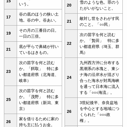
15
雪のような色。罪のう
いう。
20
たがいがないこと。
谷の底のほうの狭い土
17
敵対し世をさわがす民
地。谷の中。谷あい。
21
のこと。「○○民」
その月の三番目の日。
19
次の苗字を何と読む
一日の三倍。
か。「贄田」 特に多
22
底が平らで鼻緒が付い
い都道府県（埼玉、群
21
ているはきもの。
馬）
次の苗字を何と読む
九州西方沖に分布する
か。「餌取」 特に多
黒潮系の水塊と、東シ
23
い都道府県（北海道、
ナ海の沿岸水が混ざり
24
岐阜）
合った海水が対馬海峡
を通って日本海に流入
次の苗字を何と読む
する「○○○海流」。
か。「茂野」 特に多
25
い都道府県（新潟、東
3世紀後半、奈良盆地
京）
を中心とする地域につ
26
くられた「○○○政
家を借りるために家の
権」。
26
持ち主に払うお金。