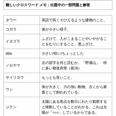
難しいクロスワード メモ：出題中の一部問題と解答
タワー
英語で高くそびえるような建物のこと。
コガラ
体が小さい様子。
ふざけて、人がこまることやいやがるこ
イタズラ
とをむりにすること。悪ふざけ。
little
小さい/幼い/ちょっとした
次の苗字を何と読むか。「野瀬山」 特
ノセヤマ
に多い都道府県（新潟）
サイリヨウ
もっとも良いこと。
体が大きく、力の強い動物。古くから家
ウシ
畜として飼われている。
太陽にある黒点を数日にわたり観察する
ジテン
と移動していることがわかる。これは太
陽が「○○○」しているからである。