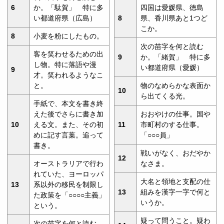
6
か。「駄賀」 特に多
四国は愛媛県、徳島
い都道府県（広島）
8
県、香川県あと1つど
こか。
8
小麦を粉にしたもの。
次の苗字を何と読む
客を笑わせるための出
9
か。「緒賀」 特に多
し物。特に落語や漫
い都道府県（愛媛）
9
才。笑われるようなこ
と。
物のなめらかな表面か
10
ら出てくる光。
手紙で、本文を書き終
えた後でさらに書き加
おおやけの仕事。国や
10
える文。また、その初
11
市町村のする仕事。
めに記す言葉。追って
「○○○員」
書き。
戦いがなく、おだやか
12
オーストラリアで行わ
なさま。
れていた、ヨーロッパ
大名と領地と支配の仕
13
系以外の移民を制限し
13
組みを漢字一字で何と
た政策を「○○○○主義」
いうか。
という。
疑って問うこと。疑わ
次の苗字を何と読む