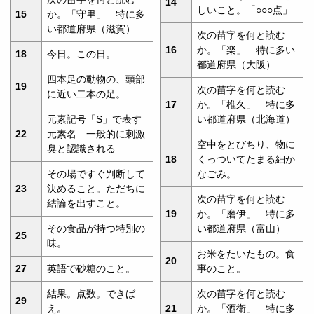
14
しいこと。「○○○点」
15
か。「守里」 特に多
い都道府県（滋賀）
次の苗字を何と読む
16
か。「楽」 特に多い
18
今日。この日。
都道府県（大阪）
四本足の動物の、頭部
19
次の苗字を何と読む
に近い二本の足。
17
か。「椎久」 特に多
元素記号「S」で表す
い都道府県（北海道）
22
元素名 一般的に刺激
空中をとびちり、物に
臭と認識される
18
くっついてたまる細か
その場ですぐ判断して
なごみ。
23
決めること。ただちに
次の苗字を何と読む
結論を出すこと。
19
か。「磨伊」 特に多
その食品が持つ特別の
い都道府県（富山）
25
味。
お米をたいたもの。食
20
27
英語で砂糖のこと。
事のこと。
結果。点数。できば
次の苗字を何と読む
29
え。
21
か。「酒衛」 特に多