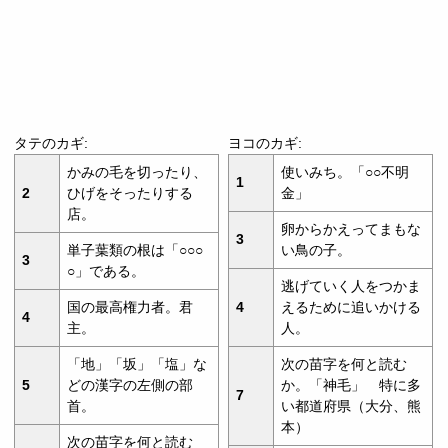
タテのカギ:
ヨコのカギ:
かみの毛を切ったり、
使いみち。「○○不明
1
2
ひげをそったりする
金」
店。
卵からかえってまもな
3
単子葉類の根は「○○○
い鳥の子。
3
○」である。
逃げていく人をつかま
国の最高権力者。君
4
えるために追いかける
4
主。
人。
「地」「坂」「塩」な
次の苗字を何と読む
5
どの漢字の左側の部
か。「神毛」 特に多
7
首。
い都道府県（大分、熊
本）
次の苗字を何と読む