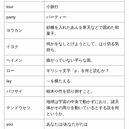
tour
小旅行
party
パーティー
砂糖を入れたあんを寒天などで固めた和
ヨウカン
菓子。
何かをなしとげようとして、はり切る気
イヨク
持ち。
ヘイメン
曲がっていない平らな面。
ロー
ギリシャ文字「ρ」を何と読むか？
lay
～を横たえる
バツサイ
樹木や竹を切り倒すこと。
地球は宇宙の中央で動かずにおり、諸天
テンドウセツ
体がその周りを動いているとする説を何
というか。
you
あなたは/あなたがたは