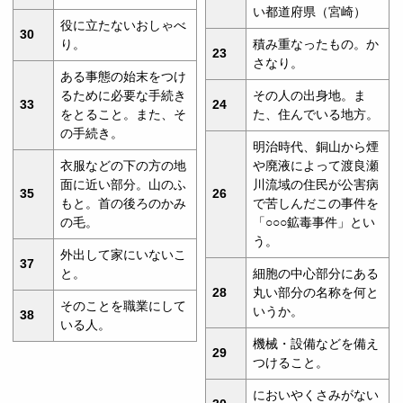
い都道府県（宮崎）
役に立たないおしゃべ
30
り。
積み重なったもの。か
23
さなり。
ある事態の始末をつけ
るために必要な手続き
その人の出身地。ま
33
24
をとること。また、そ
た、住んでいる地方。
の手続き。
明治時代、銅山から煙
衣服などの下の方の地
や廃液によって渡良瀬
面に近い部分。山のふ
川流域の住民が公害病
35
26
もと。首の後ろのかみ
で苦しんだこの事件を
の毛。
「○○○鉱毒事件」とい
う。
外出して家にいないこ
37
と。
細胞の中心部分にある
28
丸い部分の名称を何と
そのことを職業にして
いうか。
38
いる人。
機械・設備などを備え
29
つけること。
においやくさみがない