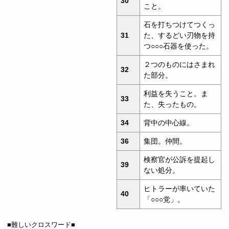
30
こと。
石を打ちつけてつくっ
31
た、するどい刃物を持
つ○○○石器を使った。
２つのものにはさまれ
32
た部分。
利益を失うこと。ま
33
た、失ったもの。
34
背中の中心線。
36
集団。仲間。
検察官が公訴を提起し
39
ない処分。
ヒトラーが率いていた
40
「○○○党」。
■難しいクロスワード■