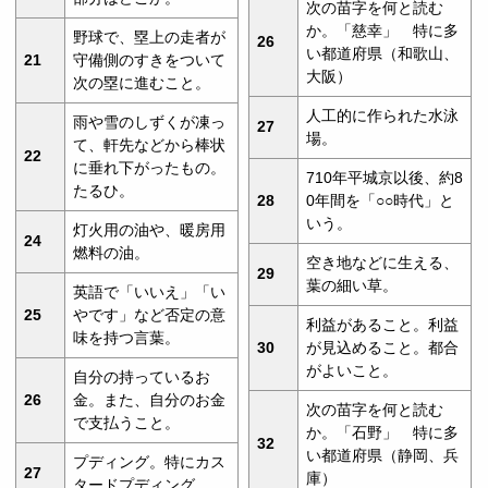
次の苗字を何と読む
か。「慈幸」 特に多
野球で、塁上の走者が
26
い都道府県（和歌山、
21
守備側のすきをついて
大阪）
次の塁に進むこと。
人工的に作られた水泳
雨や雪のしずくが凍っ
27
場。
て、軒先などから棒状
22
に垂れ下がったもの。
710年平城京以後、約8
たるひ。
28
0年間を「○○時代」と
いう。
灯火用の油や、暖房用
24
燃料の油。
空き地などに生える、
29
葉の細い草。
英語で「いいえ」「い
25
やです」など否定の意
利益があること。利益
味を持つ言葉。
30
が見込めること。都合
がよいこと。
自分の持っているお
26
金。また、自分のお金
次の苗字を何と読む
で支払うこと。
か。「石野」 特に多
32
い都道府県（静岡、兵
プディング。特にカス
27
庫）
タードプディング。