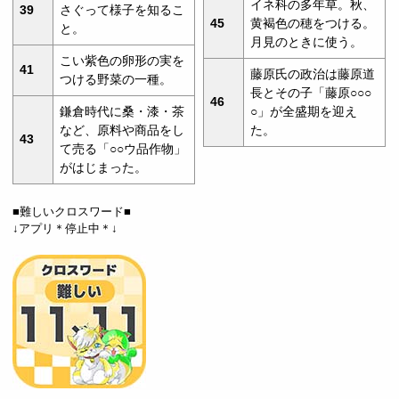
イネ科の多年草。秋、
39
さぐって様子を知るこ
45
黄褐色の穂をつける。
と。
月見のときに使う。
こい紫色の卵形の実を
41
藤原氏の政治は藤原道
つける野菜の一種。
長とその子「藤原○○○
46
鎌倉時代に桑・漆・茶
○」が全盛期を迎え
など、原料や商品をし
た。
43
て売る「○○ウ品作物」
がはじまった。
■難しいクロスワード■
↓アプリ＊停止中＊↓