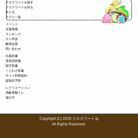
クロスワードを探す
クロスワードを作る
作り方
アプリ一覧
イベント
言葉検索
ランキング
ＤＬ申請
解答設置
問い合わせ
出題辞書
英単語辞書
苗字辞書
ことわざ辞書
サイト利用規約
認知症予防
レクリエーション
高齢者脳トレ
遊び方
Copyright (C) 2026 クロスワード.jp
All Rights Reserved.