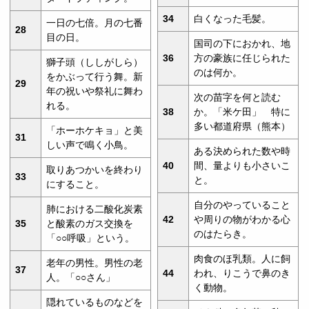
34
白くなった毛髪。
一日の七倍。月の七番
28
目の日。
国司の下におかれ、地
36
方の豪族に任じられた
獅子頭（ししがしら）
のは何か。
をかぶって行う舞。新
29
年の祝いや祭礼に舞わ
次の苗字を何と読む
れる。
38
か。「米ケ田」 特に
多い都道府県（熊本）
「ホーホケキョ」と美
31
しい声で鳴く小鳥。
ある決められた数や時
40
間、量よりも小さいこ
取りあつかいを終わり
33
と。
にすること。
自分のやっていること
肺における二酸化炭素
42
や周りの物がわかる心
35
と酸素のガス交換を
のはたらき。
「○○呼吸」という。
肉食のほ乳類。人に飼
老年の男性。男性の老
37
44
われ、りこうで鼻のき
人。「○○さん」
く動物。
隠れているものなどを