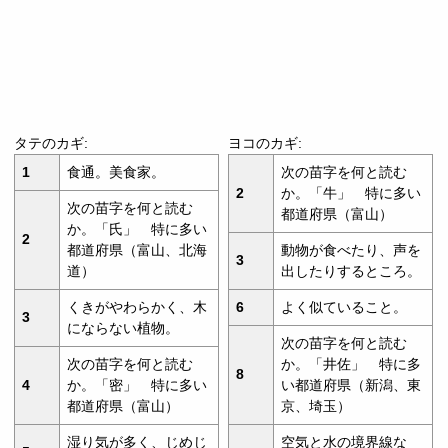
タテのカギ:
ヨコのカギ:
1
食通。美食家。
次の苗字を何と読む
2
か。「牛」 特に多い
次の苗字を何と読む
都道府県（富山）
か。「氏」 特に多い
2
都道府県（富山、北海
動物が食べたり、声を
3
道）
出したりするところ。
くきがやわらかく、木
6
よく似ていること。
3
にならない植物。
次の苗字を何と読む
次の苗字を何と読む
か。「井佐」 特に多
8
4
か。「密」 特に多い
い都道府県（新潟、東
都道府県（富山）
京、埼玉）
湿り気が多く、じめじ
空気と水の境界線な