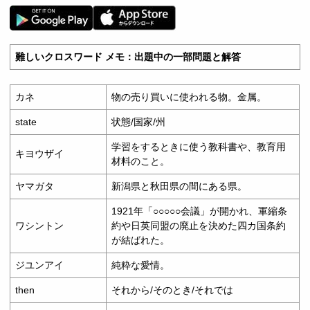
難しいクロスワード メモ：出題中の一部問題と解答
カネ
物の売り買いに使われる物。金属。
state
状態/国家/州
学習をするときに使う教科書や、教育用
キヨウザイ
材料のこと。
ヤマガタ
新潟県と秋田県の間にある県。
1921年「○○○○○会議」が開かれ、軍縮条
ワシントン
約や日英同盟の廃止を決めた四カ国条約
が結ばれた。
ジユンアイ
純粋な愛情。
then
それから/そのとき/それでは