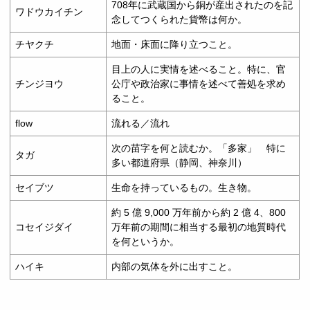
708年に武蔵国から銅が産出されたのを記
ワドウカイチン
念してつくられた貨幣は何か。
チヤクチ
地面・床面に降り立つこと。
目上の人に実情を述べること。特に、官
チンジヨウ
公庁や政治家に事情を述べて善処を求め
ること。
flow
流れる／流れ
次の苗字を何と読むか。「多家」 特に
タガ
多い都道府県（静岡、神奈川）
セイブツ
生命を持っているもの。生き物。
約 5 億 9,000 万年前から約 2 億 4、800
コセイジダイ
万年前の期間に相当する最初の地質時代
を何というか。
ハイキ
内部の気体を外に出すこと。