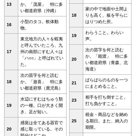
13
か。「茂屋」 特に多
家の中で地面や土間よ
い都道府県（沖縄）
18
りも高く、板を平らに
小型のタコ。軟体動
はりつめた所。
16
物。
わらうこと。わらい
19
東北地方の人々を蝦夷
声。
と呼んでいたころ、九
次の苗字を何と読む
17
州の南部にすむ人々は
か。「能渡」 特に多
「ハ○○」と呼ばれてい
20
い都道府県（青森、北
た。
海道）
次の苗字を何と読む
ばらばらのものを一つ
18
か。「遊喜」 特に多
21
にまとめること。
い都道府県（鹿児島）
相手を打ち倒すこと。
水辺にすむはちゅう類
23
打ち負かすこと。
19
の一種。口が大きく開
き、足が短い。
税金・商品などを納め
25
る期日。また、納入の
感覚は全てある器官で
期限。
20
感じ取っている。その
部分はどこか。