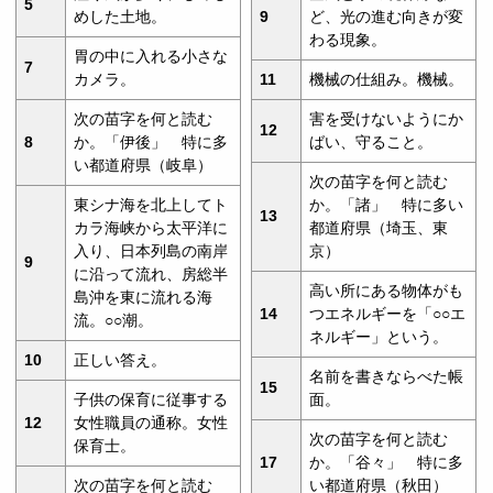
5
めした土地。
9
ど、光の進む向きが変
わる現象。
胃の中に入れる小さな
7
カメラ。
11
機械の仕組み。機械。
次の苗字を何と読む
害を受けないようにか
12
8
か。「伊後」 特に多
ばい、守ること。
い都道府県（岐阜）
次の苗字を何と読む
東シナ海を北上してト
か。「諸」 特に多い
13
カラ海峡から太平洋に
都道府県（埼玉、東
入り、日本列島の南岸
京）
9
に沿って流れ、房総半
高い所にある物体がも
島沖を東に流れる海
14
つエネルギーを「○○エ
流。○○潮。
ネルギー」という。
10
正しい答え。
名前を書きならべた帳
15
子供の保育に従事する
面。
12
女性職員の通称。女性
次の苗字を何と読む
保育士。
17
か。「谷々」 特に多
次の苗字を何と読む
い都道府県（秋田）