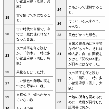
い都道府県（広島、兵
庫）
まちがって理解するこ
24
と。
雪が解けて水になるこ
19
と。
そこにいる人すべて。
26
みんな。
古い時代の言葉で、今
20
では一般に使われなく
28
黄色がかった緑色。
なった言葉。
日米和親条約に不平等
次の苗字を何と読む
な点があった。それは
か。「勢木」 特に多
31
輸入品に自由に関税を
23
い都道府県（岡山、鳥
かける「関税○○○権」
取）
が日本にはなかった。
25
果物をしぼった汁。
次の苗字を何と読む
か。「須和」 特に多
33
こい紫色の卵形の実を
い都道府県（香川、大
27
つける野菜の一種。
阪）
方程式で、値のわかっ
土地の所有を認めるた
29
ていない数。
35
めに、政府が発行した
証明書は何か。
30
となりの家。