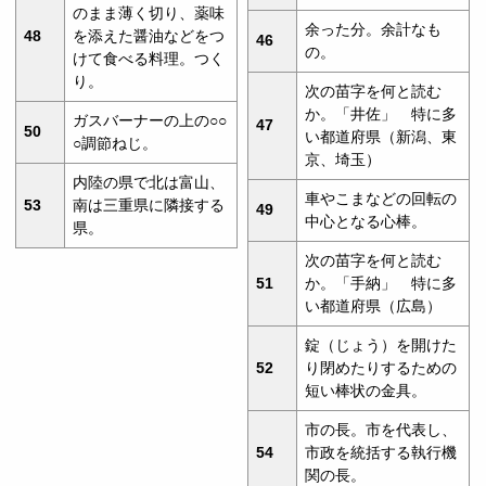
のまま薄く切り、薬味
余った分。余計なも
48
を添えた醤油などをつ
46
の。
けて食べる料理。つく
り。
次の苗字を何と読む
か。「井佐」 特に多
ガスバーナーの上の○○
47
50
い都道府県（新潟、東
○調節ねじ。
京、埼玉）
内陸の県で北は富山、
車やこまなどの回転の
53
南は三重県に隣接する
49
中心となる心棒。
県。
次の苗字を何と読む
51
か。「手納」 特に多
い都道府県（広島）
錠（じょう）を開けた
52
り閉めたりするための
短い棒状の金具。
市の長。市を代表し、
54
市政を統括する執行機
関の長。