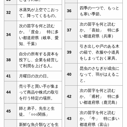
四季の一つで、もっと
水蒸気が上空でこおっ
36
32
も寒い季節。
て、降ってくるもの。
次の苗字を何と読む
次の苗字を何と読む
37
か。「喜始」 特に多
か。「度会」 特に多
34
い都道府県（兵庫）
い都道府県（岐阜、愛
知、千葉）
引き出しや戸のある木
39
の箱で、衣服や小道具
自分の所有する資本を
をしまっておく家具。
38
投下し、企業を経営し
て利潤を上げる人。
昆虫のさなぎが成虫に
40
なって、羽がはえるこ
41
月曜日の次の日。
と。
売り手と買い手が集ま
次の苗字を何と読む
44
って商品や株式の取引
42
か。「甫村」 特に多
を行う特定の場所。
い都道府県（鹿児島）
師と弟子。先生と生
45
次の苗字を何と読む
徒。「○○○関係」
43
か。「牛」 特に多い
新鮮な魚介類などを生
都道府県（富山）