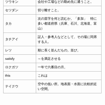
ツウキン
会社や工場などの勤め先に通うこと。
セツダン
切り離すこと。
次の苗字を何と読むか。「多加」 特に
タカ
多い都道府県（兵庫、石川、北海道、富
山）
証人・参考人などとして、その場に同席
タチアイ
する人。
レツ
順に長く並んだもの。並び。
satisfy
～を満足させる
ロクガツ
一年で六番目の月。
this
これは
空中の低い所。地表面・水面に比較的近
テイクウ
い空間。