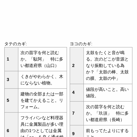
タテのカギ:
ヨコのカギ:
次の苗字を何と読む
太鼓をたくと音が鳴
1
か。「駄阿」 特に多
る。次のどこが音源と
い都道府県（山口）
2
なり振動している為
か？「太鼓の棒、太鼓
くきがやわらかく、木
の膜、太鼓の中」
3
にならない植物。
値段が高いこと。高い
4
建物の全部または一部
値段。
5
を建てかえること。リ
フォーム。
次の苗字を何と読む
7
か。「玖須」 特に多
フライパンなど料理器
い都道府県（長崎）
具に金属製品が多い理
6
由の1つとしては金属
前もってたよりにする
9
は「○○」を良く通す性
こと。