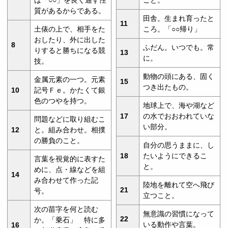
質があるからである。
田舎。生まれ育ったと
11
土俵の上で、相手をた
ころ。「○○帰り」
おしたり、外に出した
8
ふだん。いつでも。常
りすると勝ちになる競
13
に。
技。
動物の頭にある、固く
金属元素の一つ。元素
15
つき出たもの。
10
記号Ｆｅ。かたくて銀
色のつやを持つ。
地球上で、海や湖など
17
の水でおおわれていな
問題などに取り組むこ
い部分。
12
と。組み合わせ。相撲
の勝負のこと。
自分の思うままに、し
18
たいようにできるこ
言葉を視覚的に表すた
と。
めに、点・線などを組
14
み合わせて作った記
陸地を離れて空へ飛び
21
号。
立つこと。
次の苗字を何と読む
無意識の習慣になって
22
か。「乗石」 特に多
いる動作や言葉。
16