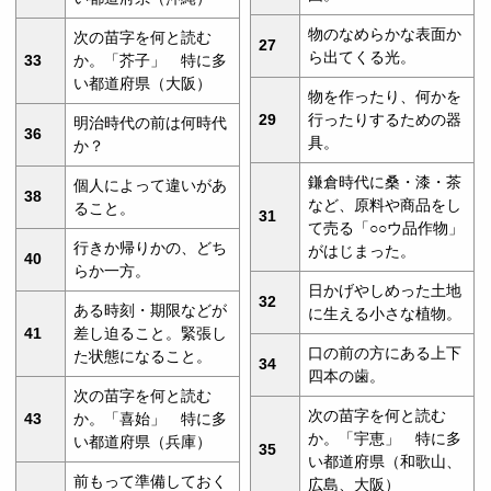
物のなめらかな表面か
次の苗字を何と読む
27
ら出てくる光。
33
か。「芥子」 特に多
い都道府県（大阪）
物を作ったり、何かを
29
行ったりするための器
明治時代の前は何時代
36
具。
か？
鎌倉時代に桑・漆・茶
個人によって違いがあ
38
など、原料や商品をし
ること。
31
て売る「○○ウ品作物」
行きか帰りかの、どち
がはじまった。
40
らか一方。
日かげやしめった土地
32
ある時刻・期限などが
に生える小さな植物。
41
差し迫ること。緊張し
口の前の方にある上下
た状態になること。
34
四本の歯。
次の苗字を何と読む
次の苗字を何と読む
43
か。「喜始」 特に多
か。「宇恵」 特に多
い都道府県（兵庫）
35
い都道府県（和歌山、
前もって準備しておく
広島、大阪）