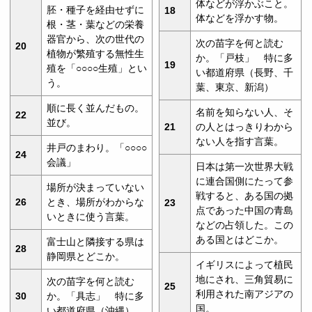
体などが浮かぶこと。
胚・種子を経由せずに
18
体などを浮かす物。
根・茎・葉などの栄養
器官から、次の世代の
次の苗字を何と読む
20
植物が繁殖する無性生
か。「戸枝」 特に多
19
殖を「○○○○生殖」とい
い都道府県（長野、千
う。
葉、東京、新潟）
順に長く並んだもの。
名前を知らない人、そ
22
並び。
21
の人とはっきりわから
ない人を指す言葉。
井戸のまわり。「○○○○
24
会議」
日本は第一次世界大戦
に連合国側にたって参
場所が決まっていない
戦すると、ある国の拠
26
とき、場所がわからな
23
点であった中国の青島
いときに使う言葉。
などの占領した。この
ある国とはどこか。
富士山と隣接する県は
28
静岡県とどこか。
イギリスによって植民
地にされ、三角貿易に
次の苗字を何と読む
25
利用された南アジアの
30
か。「具志」 特に多
国。
い都道府県（沖縄）