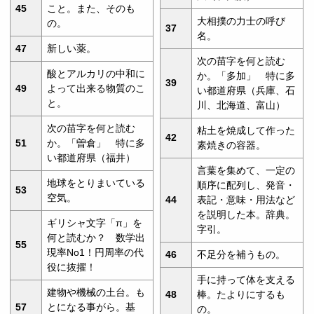
45
こと。また、そのも
大相撲の力士の呼び
の。
37
名。
47
新しい薬。
次の苗字を何と読む
酸とアルカリの中和に
か。「多加」 特に多
39
49
よって出来る物質のこ
い都道府県（兵庫、石
と。
川、北海道、富山）
次の苗字を何と読む
粘土を焼成して作った
42
51
か。「曽倉」 特に多
素焼きの容器。
い都道府県（福井）
言葉を集めて、一定の
地球をとりまいている
順序に配列し、発音・
53
空気。
44
表記・意味・用法など
を説明した本。辞典。
ギリシャ文字「π」を
字引。
何と読むか？ 数学出
55
現率No1！円周率の代
46
不足分を補うもの。
役に抜擢！
手に持って体を支える
建物や機械の土台。も
48
棒。たよりにするも
57
とになる事がら。基
の。