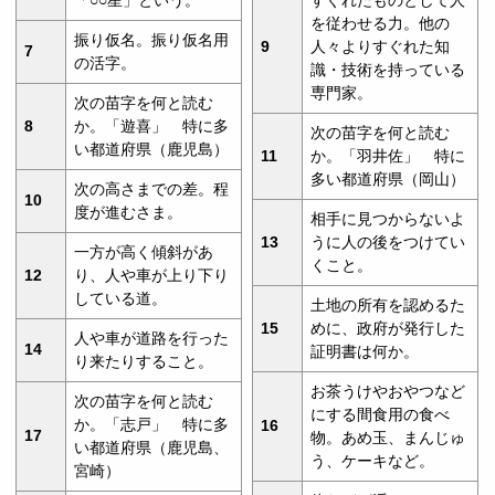
を従わせる力。他の
振り仮名。振り仮名用
9
人々よりすぐれた知
7
の活字。
識・技術を持っている
専門家。
次の苗字を何と読む
8
か。「遊喜」 特に多
次の苗字を何と読む
い都道府県（鹿児島）
11
か。「羽井佐」 特に
多い都道府県（岡山）
次の高さまでの差。程
10
度が進むさま。
相手に見つからないよ
13
うに人の後をつけてい
一方が高く傾斜があ
くこと。
12
り、人や車が上り下り
している道。
土地の所有を認めるた
15
めに、政府が発行した
人や車が道路を行った
14
証明書は何か。
り来たりすること。
お茶うけやおやつなど
次の苗字を何と読む
にする間食用の食べ
か。「志戸」 特に多
16
17
物。あめ玉、まんじゅ
い都道府県（鹿児島、
う、ケーキなど。
宮崎）