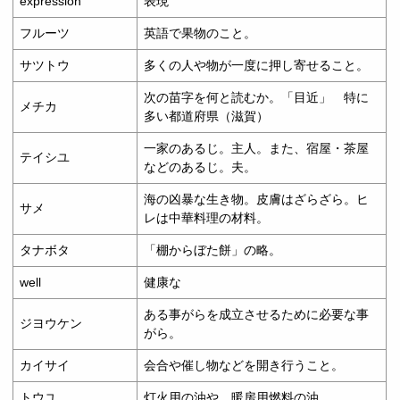
expression
表現
フルーツ
英語で果物のこと。
サツトウ
多くの人や物が一度に押し寄せること。
次の苗字を何と読むか。「目近」 特に
メチカ
多い都道府県（滋賀）
一家のあるじ。主人。また、宿屋・茶屋
テイシユ
などのあるじ。夫。
海の凶暴な生き物。皮膚はざらざら。ヒ
サメ
レは中華料理の材料。
タナボタ
「棚からぼた餅」の略。
well
健康な
ある事がらを成立させるために必要な事
ジヨウケン
がら。
カイサイ
会合や催し物などを開き行うこと。
トウユ
灯火用の油や、暖房用燃料の油。