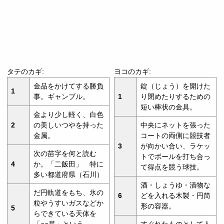
タテのカギ:
ヨコのカギ:
金品をかけてする勝負
錠（じょう）を開けた
1
事。ギャンブル。
1
り閉めたりするための
短い棒状の金具。
金より少し軽く、白色
2
の美しいつやを持った
中央にネットを張った
金属。
コートの両側に競技者
3
が向かい合い、ラケッ
次の苗字を何と読む
トでボールを打ち合っ
4
か。「二飯田」 特に
て得点を競う球技。
多い都道府県（石川）
酒・しょうゆ・漬物な
だ円軌道をもち、氷の
6
どを入れる木製・円筒
粒やうすいガスなどか
形の容器。
5
らできている天体を
「○○星」という。
すぐれたものとして人