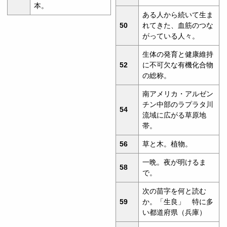
本。
ある人から続いて生ま
50
れてきた、血筋のつな
がっている人々。
生体の発育と健康維持
52
に不可欠な有機化合物
の総称。
南アメリカ・アルゼン
チン中部のラプラタ川
54
流域に広がる草原地
帯。
56
草と木。植物。
一晩。夜が明けるま
58
で。
次の苗字を何と読む
59
か。「生良」 特に多
い都道府県（兵庫）