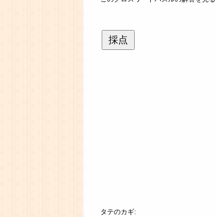
採点
タテのカギ: