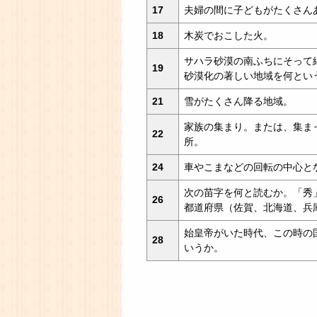
17
夫婦の間に子どもがたくさん
18
木炭でおこした火。
サハラ砂漠の南ふちにそって
19
砂漠化の著しい地域を何とい
21
雪がたくさん降る地域。
家族の集まり。または、集ま
22
所。
24
車やこまなどの回転の中心と
次の苗字を何と読むか。「秀
26
都道府県（佐賀、北海道、兵
始皇帝がいた時代、この時の
28
いうか。