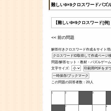
難しい9×9クロスワードパズ
【難しい9×9クロスワード[例
<< 前の問題
解答付きクロスワード作成＆サイト埋
問題/解答セット・教材・パズルゲーム
文字サイズ:
一時保存/ブックマーク
この問題の回答者数：20人
1
2
3
7
8