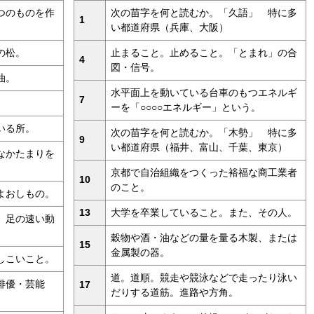
つのものを作
次の苗字を何と読むか。「久語」 特に多
1
い都道府県（兵庫、大阪）
の松。
止まること。止めること。「とまれ」の合
4
図・信号。
油。
水平面上を動いている台車のもつエネルギ
7
。
ーを「○○○○エネルギー」という。
いる所。
次の苗字を何と読むか。「木勢」 特に多
9
い都道府県（福井、富山、千葉、東京）
なかたまりを
京都で自治組織をつくった裕福な商工業者
10
のこと。
よおしもの。
13
大学を卒業していること。また、その人。
、足の速い動
穀物や酒・油などの量を量る木製、または
15
金属製の器。
しこいこと。
道。道順。競走や競泳などで走ったり泳い
俳優・芸能
17
だりする道筋。進路や方角。