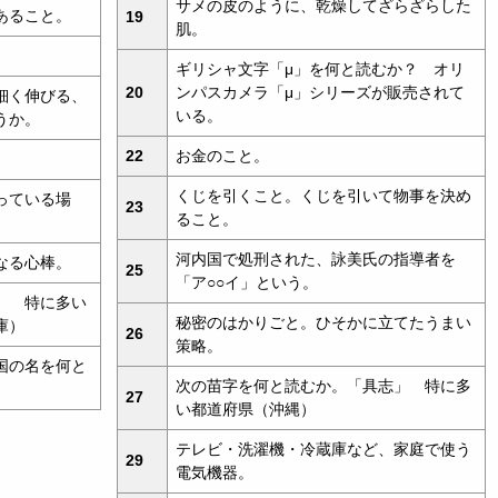
サメの皮のように、乾燥してざらざらした
あること。
19
肌。
ギリシャ文字「μ」を何と読むか？ オリ
20
ンパスカメラ「μ」シリーズが販売されて
細く伸びる、
いる。
うか。
22
お金のこと。
くじを引くこと。くじを引いて物事を決め
っている場
23
ること。
河内国で処刑された、詠美氏の指導者を
なる心棒。
25
「ア○○イ」という。
」 特に多い
秘密のはかりごと。ひそかに立てたうまい
庫）
26
策略。
国の名を何と
次の苗字を何と読むか。「具志」 特に多
27
い都道府県（沖縄）
テレビ・洗濯機・冷蔵庫など、家庭で使う
29
電気機器。