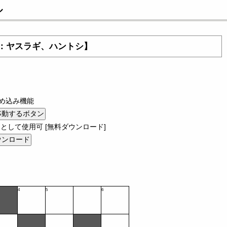
ル
]：ヤスラギ、ハントシ】
め込み機能
として使用可 [無料ダウンロード]
4
5
6