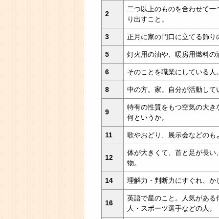
二つ以上のものを合わせて一
2
り出すこと。
3
正月に家の門口に立てる飾り
5
灯火用の油や、暖房用燃料の
6
そのことを職業にしている人
8
中の方。家。自分が活動して
特有の性質をもつ空気の大き
9
何というか。
11
歌やおどり、展示会などのも
体が大きくて、首と足が長い
12
物。
14
理解力・判断力にすぐれ、か
英語で星のこと。人気がある
16
人・スポーツ選手などの人。