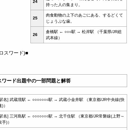
24
持った人の集まり。
肉食動物の上下のあごにある、するどくて
25
じょうぶな歯。
倉橋駅 ← ○○○駅 → 松岸駅 （千葉県/JR総
26
武本線）
ロスワード)■
スワード出題中の一部問題と解答
[駅名] 武蔵境駅 ← ○○○○○○○駅 → 武蔵小金井駅 （東京都/JR中央線(快
速)）
[駅名] 三河島駅 ← ○○○○○○○駅 → 北千住駅 （東京都/JR常磐線(上野～
取手)）