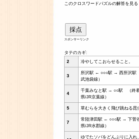
このクロスワードパズルの解答を見る
採点
スポンサーリンク
タテのカギ:
2
冷やしてこおらせること。
所沢駅 ← ○○○駅 → 西所沢駅
3
武池袋線）
千葉みなと駅 → ○○駅 （終
4
県/JR京葉線）
5
草むらを大きく飛び跳ねる昆
常陸津田駅 ← ○○○駅 → 下菅
7
県/JR水郡線）
ゆでたソバをどんぶりに入れ