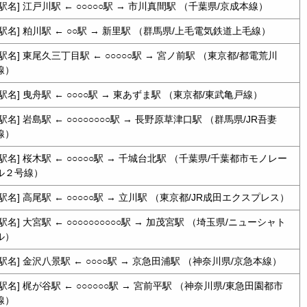
[駅名] 江戸川駅 ← ○○○○○駅 → 市川真間駅 （千葉県/京成本線）
[駅名] 粕川駅 ← ○○駅 → 新里駅 （群馬県/上毛電気鉄道上毛線）
[駅名] 東尾久三丁目駅 ← ○○○○○駅 → 宮ノ前駅 （東京都/都電荒川
線）
[駅名] 曳舟駅 ← ○○○○駅 → 東あずま駅 （東京都/東武亀戸線）
[駅名] 岩島駅 ← ○○○○○○○○駅 → 長野原草津口駅 （群馬県/JR吾妻
線）
[駅名] 桜木駅 ← ○○○○○駅 → 千城台北駅 （千葉県/千葉都市モノレー
ル２号線）
[駅名] 高尾駅 ← ○○○○○駅 → 立川駅 （東京都/JR成田エクスプレス）
[駅名] 大宮駅 ← ○○○○○○○○○○駅 → 加茂宮駅 （埼玉県/ニューシャト
ル）
[駅名] 金沢八景駅 ← ○○○○駅 → 京急田浦駅 （神奈川県/京急本線）
[駅名] 梶が谷駅 ← ○○○○○○駅 → 宮前平駅 （神奈川県/東急田園都市
線）