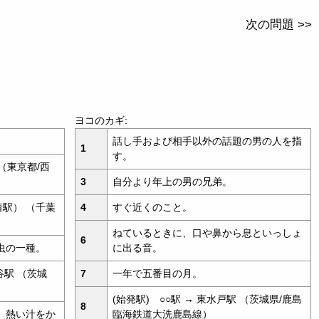
次の問題 >>
ヨコのカギ:
話し手および相手以外の話題の男の人を指
1
す。
 （東京都/西
3
自分より年上の男の兄弟。
着駅） （千葉
4
すぐ近くのこと。
ねているときに、口や鼻から息といっしょ
6
虫の一種。
に出る音。
谷駅 （茨城
7
一年で五番目の月。
(始発駅) ○○駅 → 東水戸駅 （茨城県/鹿島
8
、熱い汁をか
臨海鉄道大洗鹿島線）