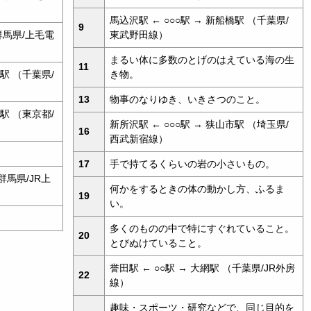
馬込沢駅 ← ○○○駅 → 新船橋駅 （千葉県/
9
（群馬県/上毛電
東武野田線）
まるい体に多数のとげのはえている海の生
11
場駅 （千葉県/
き物。
13
物事のなりゆき、いきさつのこと。
毛駅 （東京都/
新所沢駅 ← ○○○駅 → 狭山市駅 （埼玉県/
16
西武新宿線）
17
手で持てるくらいの岩の小さいもの。
群馬県/JR上
何かをするときの体の動かし方、ふるま
19
い。
多くのものの中で特にすぐれていること。
20
とびぬけていること。
誉田駅 ← ○○駅 → 大網駅 （千葉県/JR外房
22
線）
趣味・スポーツ・研究などで、同じ目的を