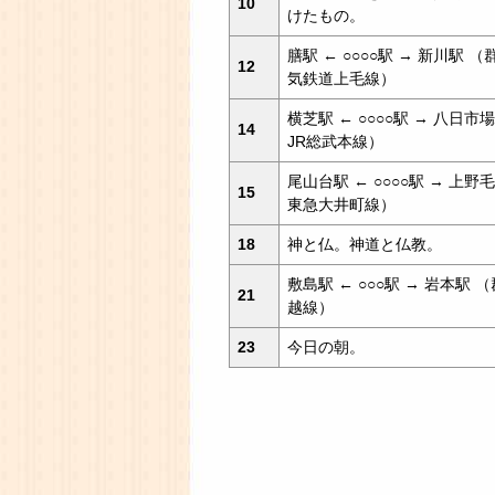
10
けたもの。
膳駅 ← ○○○○駅 → 新川駅 
12
気鉄道上毛線）
横芝駅 ← ○○○○駅 → 八日市
14
JR総武本線）
尾山台駅 ← ○○○○駅 → 上野
15
東急大井町線）
18
神と仏。神道と仏教。
敷島駅 ← ○○○駅 → 岩本駅 （
21
越線）
23
今日の朝。