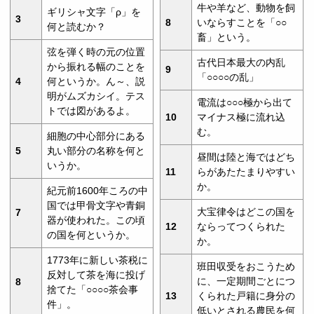
牛や羊など、動物を飼
ギリシャ文字「ρ」を
3
8
いならすことを「○○
何と読むか？
畜」という。
弦を弾く時の元の位置
古代日本最大の内乱
から振れる幅のことを
9
「○○○○の乱」
4
何というか。ん～、説
明がムズカシイ。テス
電流は○○○極から出て
トでは図があるよ。
10
マイナス極に流れ込
む。
細胞の中心部分にある
5
丸い部分の名称を何と
昼間は陸と海ではどち
いうか。
11
らがあたたまりやすい
か。
紀元前1600年ころの中
国では甲骨文字や青銅
大宝律令はどこの国を
7
器が使われた。この頃
12
ならってつくられた
の国を何というか。
か。
1773年に新しい茶税に
班田収受をおこうため
反対して茶を海に投げ
に、一定期間ごとにつ
8
捨てた「○○○○茶会事
13
くられた戸籍に身分の
件」。
低いとされる農民を何