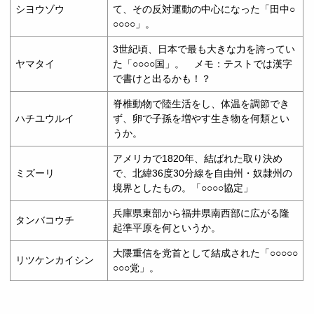
シヨウゾウ
て、その反対運動の中心になった「田中○
○○○○」。
3世紀頃、日本で最も大きな力を誇ってい
ヤマタイ
た「○○○○国」。 メモ：テストでは漢字
で書けと出るかも！？
脊椎動物で陸生活をし、体温を調節でき
ハチユウルイ
ず、卵で子孫を増やす生き物を何類とい
うか。
アメリカで1820年、結ばれた取り決め
ミズーリ
で、北緯36度30分線を自由州・奴隷州の
境界としたもの。「○○○○協定」
兵庫県東部から福井県南西部に広がる隆
タンバコウチ
起準平原を何というか。
大隈重信を党首として結成された「○○○○○
リツケンカイシン
○○○党」。