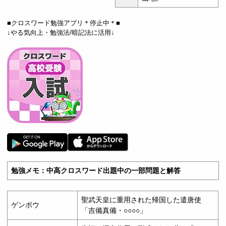
■クロスワード勉強アプリ＊停止中＊■
↓やる気向上・勉強法/暗記法に活用↓
勉強メモ：中高クロスワード出題中の一部問題と解答
聖武天皇に重用された帰国した遣唐使
ゲンボウ
「吉備真備・○○○○」