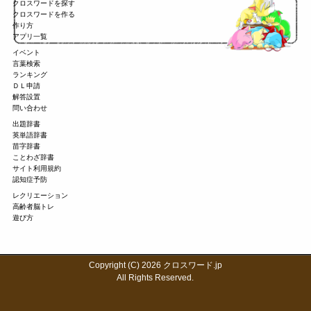
クロスワードを探す
クロスワードを作る
作り方
アプリ一覧
イベント
言葉検索
ランキング
ＤＬ申請
解答設置
問い合わせ
出題辞書
英単語辞書
苗字辞書
ことわざ辞書
サイト利用規約
認知症予防
レクリエーション
高齢者脳トレ
遊び方
Copyright (C) 2026 クロスワード.jp
All Rights Reserved.