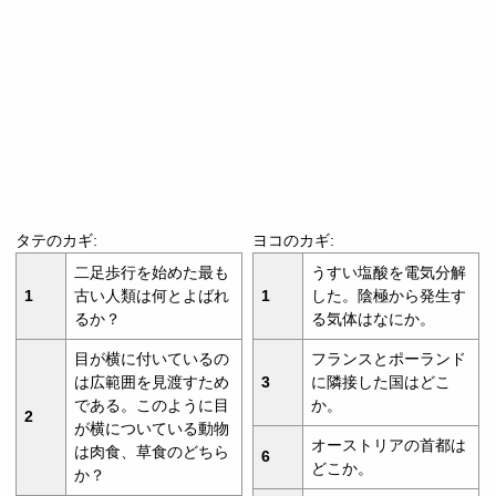
タテのカギ:
ヨコのカギ:
二足歩行を始めた最も
うすい塩酸を電気分解
1
古い人類は何とよばれ
1
した。陰極から発生す
るか？
る気体はなにか。
目が横に付いているの
フランスとポーランド
は広範囲を見渡すため
3
に隣接した国はどこ
である。このように目
か。
2
が横についている動物
オーストリアの首都は
は肉食、草食のどちら
6
どこか。
か？