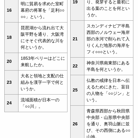
19
り、発芽すると最初に
明に貿易を求めた室町
出る葉のことを何とい
16
幕府の将軍を「足利○○
うか。
○○」という。
スカンディナビア半島
琵琶湖から流れ出て大
西部のノルウェー海岸
阪平野を通り、大阪湾
18
21
部の氷河で削られて入
にそそぐ代表的な川を
りくんだ地形の海岸を
何というか。
フィ○○○という。
1853年ペリーはどこに
20
神奈川県南東部にある
来航したか。
22
半島を何というか。
大名と領地と支配の仕
仏教の戒律を日本へ伝
23
組みを漢字一字で何と
えるためにきた、盲目
いうか。
25
の人物を「○○ジン」と
流域面積が日本一の
いう。
24
「○○川」。
青森県西部から秋田県
中央部・山形県中央部
26
を通り、奥羽山脈に並
び、その西側にある○○
山地。