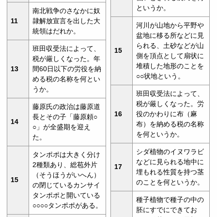
というか。
南北戦争のさなかに奴
11
隷解放宣言を出した大
河川が山地から平野や
統領はだれか。
盆地に移る所などに見
られる、土砂などが山
班田収受法によって、
15
側を頂点として扇状に
税が厳しくなった。年
堆積した地形のことを
13
間60日以下の労役を納
○○状地という。
める税の名称を何とい
うか。
班田収受法によって、
税が厳しくなった。労
藤原氏の政治は藤原道
16
役のかわりに布（麻
長とその子「藤原頼○
14
布）を納める税の名称
○」が全盛期を迎え
を何というか。
た。
シダ植物のイヌワラビ
タンポポは大きく分け
などに見られる地中に
2種類あり、総苞外片
17
埋もれる性質を持つ茎
（そうほうがいへん）
15
のことを何というか。
の閉じているカンサイ
タンポポと開いている
種子植物で種子の中の
○○○○タンポポがある。
胚にすでにできてお