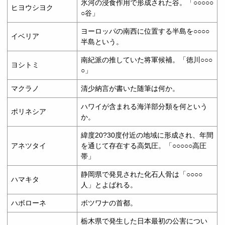
氷河の浸食作用で形成された谷。「○○○○○
ヒヨウシヨク
○谷」
ヨーロッパの南西に位置する半島を○○○○
イベリア
半島という。
南紀派の推していた将軍候補。「徳川○○○
ヨシトミ
○」
マクラノ
清少納言が書いた随筆は何か。
ハワイが含まれる海洋部分類を何という
ポリネシア
か。
緯度20?30度付近の地域に形成され、年間
アネツタイ
を通じて存在する高気圧。「○○○○○高圧
帯」
静岡県で発見された化石人骨は「○○○○
ハマキタ
人」とよばれる。
ハボローネ
ボツワナの首都。
栃木県で発生した日本最初の公害につい