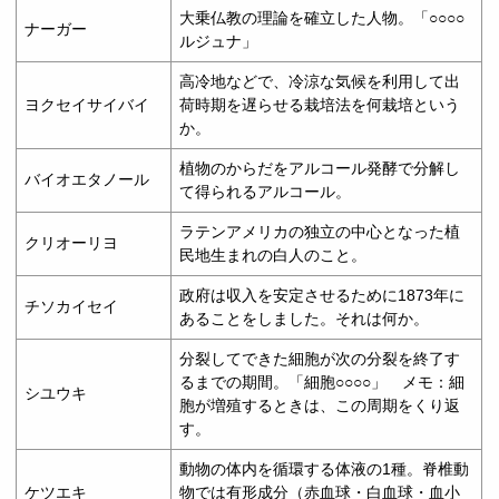
大乗仏教の理論を確立した人物。「○○○○
ナーガー
ルジュナ」
高冷地などで、冷涼な気候を利用して出
ヨクセイサイバイ
荷時期を遅らせる栽培法を何栽培という
か。
植物のからだをアルコール発酵で分解し
バイオエタノール
て得られるアルコール。
ラテンアメリカの独立の中心となった植
クリオーリヨ
民地生まれの白人のこと。
政府は収入を安定させるために1873年に
チソカイセイ
あることをしました。それは何か。
分裂してできた細胞が次の分裂を終了す
るまでの期間。「細胞○○○○」 メモ：細
シユウキ
胞が増殖するときは、この周期をくり返
す。
動物の体内を循環する体液の1種。脊椎動
ケツエキ
物では有形成分（赤血球・白血球・血小