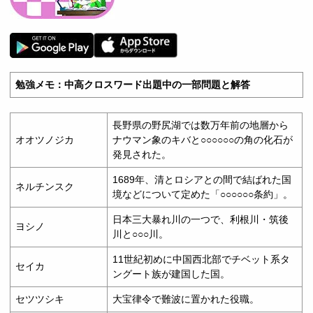
勉強メモ：中高クロスワード出題中の一部問題と解答
長野県の野尻湖では数万年前の地層から
オオツノジカ
ナウマン象のキバと○○○○○○の角の化石が
発見された。
1689年、清とロシアとの間で結ばれた国
ネルチンスク
境などについて定めた「○○○○○○条約」。
日本三大暴れ川の一つで、利根川・筑後
ヨシノ
川と○○○川。
11世紀初めに中国西北部でチベット系タ
セイカ
ングート族が建国した国。
セツツシキ
大宝律令で難波に置かれた役職。