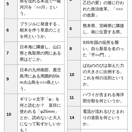
県を流れる本流で一級
乙巳の変）の後に行わ
5
河川を「○○川」とい
れた政治改革。「○○○
う。
の改新」
ブラジルに発達する，
熊本県、宮崎県に隣接
6
6
樹木を伴う草原のこと
し、南に位置する県。
を何というか。
935年国の役所を襲
日本海に隣接し、山口
8
い、自ら新皇を名のっ
7
県と鳥取県の間にある
た「平○○門」。
県はどこか。
ばねののびは加えた力
日本の九州南部、鹿児
の大きさに比例する。
10
島湾にある周囲約55k
これを何の法則という
9
m火山島を○○○島とい
か。
う。
ハワイが含まれる海洋
11
ギリシャ文字「φ」を
部分類を何というか。
何と読むか？ 直径に
使われる「φ25mm」
電流が流れるひとまわ
10
とか。読めないと大人
14
りの道筋を何という
になって恥ずかしいか
か。
も！