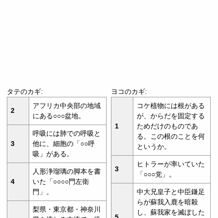
タテのカギ:
ヨコのカギ:
アフリカ中央部の地域
コケ植物には根がある
2
にある○○○盆地。
が、からだを固定する
1
ためだけのものであ
呼吸には肺での呼吸と
る。この根のことを何
3
他に、細胞の「○○呼
というか。
吸」がある。
ヒトラーが率いていた
3
人形浄瑠璃の脚本を書
「○○○党」。
4
いた「○○○○門左衛
門」。
中大兄皇子と中臣鎌足
らが蘇我入鹿を暗殺
梨県・東京都・神奈川
し、蘇我家を滅ぼした
5