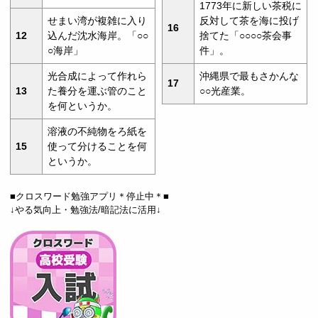
1773年に新しい茶税に
せまい湾が複雑に入り
反対して茶を海に投げ
16
12
込んだ沈水海岸。「○○
捨てた「○○○○茶会事
○海岸」
件」。
光合成によって作れら
沖縄県で最もさかんな
17
13
た養分を運ぶ管のこと
○○光産業。
を何というか。
溶液の不純物をろ紙を
15
使って分けることを何
というか。
■クロスワード勉強アプリ＊停止中＊■
↓やる気向上・勉強法/暗記法に活用↓