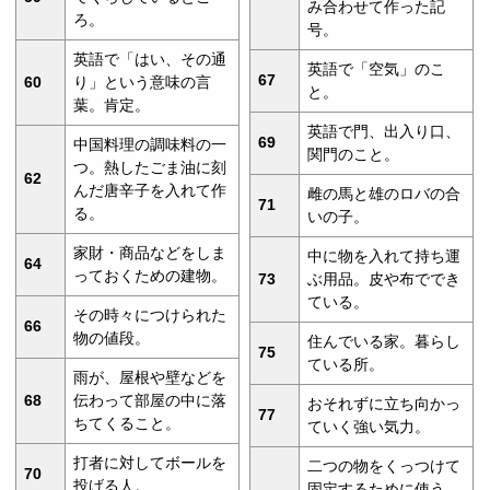
み合わせて作った記
ろ。
号。
英語で「はい、その通
英語で「空気」のこ
67
60
り」という意味の言
と。
葉。肯定。
英語で門、出入り口、
69
中国料理の調味料の一
関門のこと。
つ。熱したごま油に刻
62
んだ唐辛子を入れて作
雌の馬と雄のロバの合
71
る。
いの子。
家財・商品などをしま
中に物を入れて持ち運
64
っておくための建物。
73
ぶ用品。皮や布ででき
ている。
その時々につけられた
66
物の値段。
住んでいる家。暮らし
75
ている所。
雨が、屋根や壁などを
68
伝わって部屋の中に落
おそれずに立ち向かっ
77
ちてくること。
ていく強い気力。
打者に対してボールを
二つの物をくっつけて
70
投げる人。
固定するために使う、