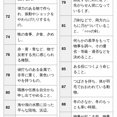
79
先がらせん状になって
弾力のある物で作ら
いるくぎ。
れ、振動やショックを
72
やわらげたりするも
刀剣などで、両方のふ
の。
81
ちに刃がついているこ
と。「○○○の剣」
晩の食事。夕食。夕め
74
し。
何らかの基準をもって
物事を調べ、その優
83
赤・黄・青など、物で
劣・等級・適否などを
76
反射する光に感じられ
決めること。
る種類。
ある役につくよう命じ
85
値打ちのある金属で、
ること。
78
非常に重く、黄色いつ
やを持つもの。
つばさを持ち、体が羽
87
毛でおおわれている動
職務や任務を自分から
物。
80
申し出てやめること。
冬のさなか。冬のもっ
88
海や湖の水際に沿った
とも寒い時期。
82
平らな陸地。浜辺。
物事が起こる前。物事