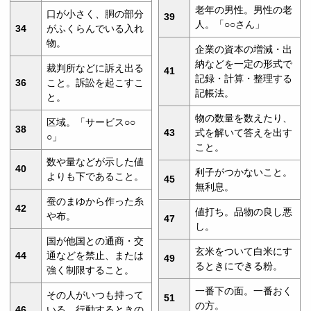
老年の男性。男性の老
口が小さく、胴の部分
39
人。「○○さん」
34
がふくらんでいる入れ
物。
企業の資本の増減・出
納などを一定の形式で
裁判所などに訴え出る
41
記録・計算・整理する
36
こと。訴訟を起こすこ
記帳法。
と。
物の数量を数えたり、
区域。「サービス○○
38
43
式を解いて答えを出す
○」
こと。
数や量などが示した値
40
利子がつかないこと。
よりも下であること。
45
無利息。
蚕のまゆから作った糸
42
値打ち。品物の良し悪
や布。
47
し。
国が他国との通商・交
玄米をついて白米にす
44
通などを禁止、または
49
るときにできる粉。
強く制限すること。
一番下の面。一番おく
その人がいつも持って
51
の方。
46
いる、行動するときの