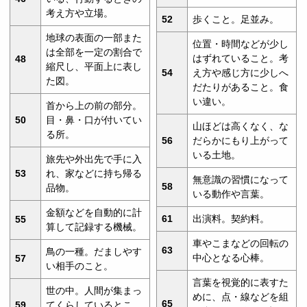
考え方や立場。
52
歩くこと。足並み。
地球の表面の一部また
位置・時間などが少し
は全部を一定の割合で
はずれていること。考
48
縮尺し、平面上に表し
54
え方や感じ方に少しへ
た図。
だたりがあること。食
い違い。
首から上の前の部分。
50
目・鼻・口が付いてい
山ほどは高くなく、な
る所。
56
だらかにもり上がって
いる土地。
旅先や外出先で手に入
53
れ、家などに持ち帰る
無意識の習慣になって
58
品物。
いる動作や言葉。
金額などを自動的に計
61
出演料。契約料。
55
算して記録する機械。
車やこまなどの回転の
63
鳥の一種。だましやす
中心となる心棒。
57
い相手のこと。
言葉を視覚的に表すた
世の中。人間が集まっ
めに、点・線などを組
65
59
てくらしているとこ