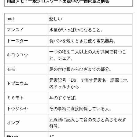
用語メモ：一般クロスワード出題中の一部問題と解答
sad
悲しい
マンスイ
水量がいっぱいになること。
トースター
食パンを焼くときに使う電気器具。
一つの物を二人以上の人が共同で持つこ
キヨウユウ
と。シェア。
モモ
足の付け根からひざまでの部分。
元素記号「Db」で表す元素名 語源：地
ドブニウム
名ドゥルナから
ミミモト
耳のすぐそば。
トウジシヤ
その事柄に直接関係している人。
五線譜に記入して音の長さと高さを表す
オンプ
符号。
fifteen
15