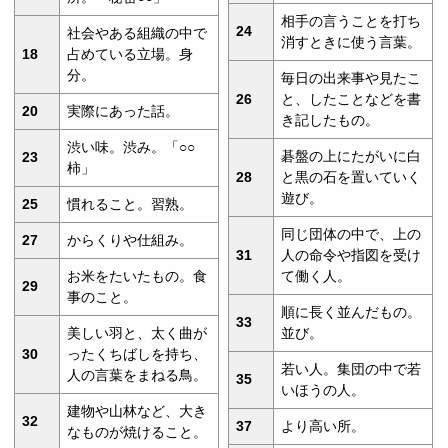
相手の言うことを打ち
24
社会やある組織の中で
消すときに使う言葉。
18
占めている立場。身
分。
毎日の出来事や見たこ
26
と、したことなどを書
20
実際にあった話。
き記したもの。
渋い味。渋み。「○○
碁盤の上にたがいに白
23
柿」
28
と黒の石を置いていく
遊び。
25
慣れること。習熟。
同じ団体の中で、上の
27
からくりや仕組み。
31
人の命令や指図を受け
お米をたいたもの。食
て働く人。
29
事のこと。
順に長く並んだもの。
33
美しい羽と、太く曲が
並び。
30
ったくちばしを持ち、
若い人。集団の中で若
人の言葉をまねる鳥。
35
いほうの人。
建物や山林など、大き
32
37
より高い所。
なものが焼けること。