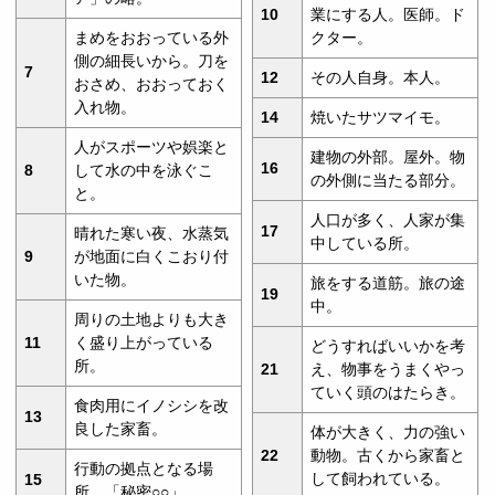
10
業にする人。医師。ド
まめをおおっている外
クター。
側の細長いから。刀を
7
12
その人自身。本人。
おさめ、おおっておく
入れ物。
14
焼いたサツマイモ。
人がスポーツや娯楽と
建物の外部。屋外。物
16
8
して水の中を泳ぐこ
の外側に当たる部分。
と。
人口が多く、人家が集
17
晴れた寒い夜、水蒸気
中している所。
9
が地面に白くこおり付
いた物。
旅をする道筋。旅の途
19
中。
周りの土地よりも大き
11
く盛り上がっている
どうすればいいかを考
所。
21
え、物事をうまくやっ
ていく頭のはたらき。
食肉用にイノシシを改
13
良した家畜。
体が大きく、力の強い
22
動物。古くから家畜と
行動の拠点となる場
して飼われている。
15
所。「秘密○○」