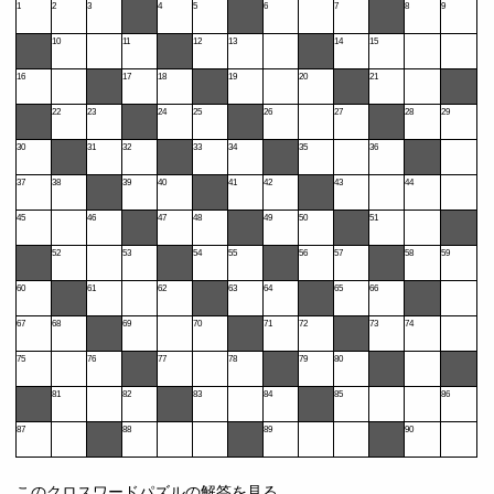
1
2
3
4
5
6
7
8
9
10
11
12
13
14
15
16
17
18
19
20
21
22
23
24
25
26
27
28
29
30
31
32
33
34
35
36
37
38
39
40
41
42
43
44
45
46
47
48
49
50
51
52
53
54
55
56
57
58
59
60
61
62
63
64
65
66
67
68
69
70
71
72
73
74
75
76
77
78
79
80
81
82
83
84
85
86
87
88
89
90
このクロスワードパズルの解答を見る