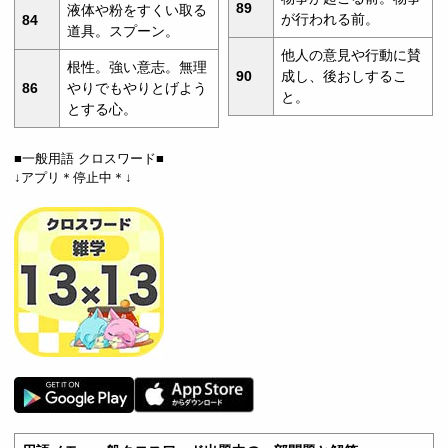
89
液体や粉をすくい取る
が行われる前。
84
道具。スプーン。
他人の意見や行動に賛
根性。強い意志。無理
90
成し、後おしするこ
86
やりでもやりとげよう
と。
とする心。
■一般用語 クロスワード■
↓アプリ＊停止中＊↓