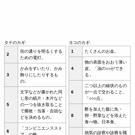
タテのカギ:
ヨコのカギ:
街の通りを明るくする
1
たくさんのお金。
2
ための電灯。
物の表面をおおう薄い
かみをすいたり、かみ
4
皮。「油の○○ができ
3
飾りにしたりするも
る」
の。
二つ以上の線状のもの
文字などが書かれた同
6
が一点で交わること。
じ形の紙片・木片など
「○○○点」
5
の一つを抜き取ること
酢を加えた飯に魚・
で勝敗・当落・吉凶な
8
卵・野菜などを添えた
どを決めるもの。
食べ物。日本食。
「コンビニエンススト
6
病気の診察や診療を職
ア」の略。