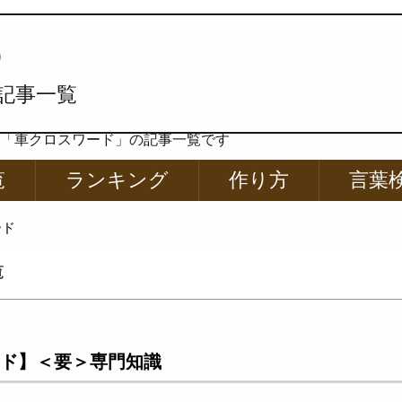
p
記事一覧
ー「車クロスワード」の記事一覧です
覧
ランキング
作り方
言葉
ード
覧
ド】＜要＞専門知識