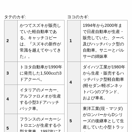
タテのカギ:
ヨコのカギ:
かつてスズキが販売し
1994年から2000年ま
ていた軽自動車であ
で日産自動車が生産・
る。キャッチコピー
販売していた、クーペ
2
1
は、『スズキの新作が
及びハッチバック型の
常識を越えてやってき
自動車。サニーとパル
た』。
サーの姉妹車
トヨタ自動車が1990年
ダイハツ工業が1980年
3
に発売した1,500ccの3
から生産・販売するハ
ドアクーペ。
ッチバック型軽自動車
4
(軽セダン/軽ボンネッ
イタリアのメーカー、
トバン)のブランド、
アルファロメオが生産
および車名。
4
する小型3ドアハッチ
バック車。
東洋工業(現・マツダ)
がロンパーからDシリ
フランスのメーカーシ
5
ーズの後継車として生
トロエンが生産する小
産していた小型トラッ
5
型大衆車。1997年にZ