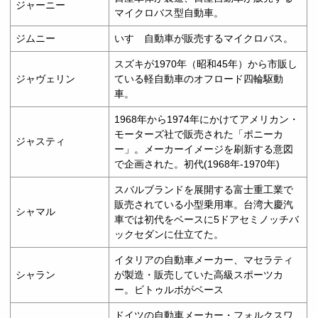
ジャーニー
マイクロバス型自動車。
ジムニー
いすゞ自動車が販売するマイクロバス。
スズキが1970年（昭和45年）から市販し
ジャヴェリン
ている軽自動車のオフロード四輪駆動
車。
1968年から1974年にかけてアメリカン・
モーターズ社で販売された「ポニーカ
ジャスティ
ー」。メーカーイメージを刷新する意図
で企画された。初代(1968年-1970年)
スバルブランドを展開する富士重工業で
販売されている小型乗用車。台湾大慶汽
シャマル
車では初代をベースに5ドアセミノッチバ
ックセダンに仕立てた。
イタリアの自動車メーカー、マセラティ
シャラン
が製造・販売していた高級スポーツカ
ー。ビトゥルボがベース
ドイツの自動車メーカー・フォルクスワ