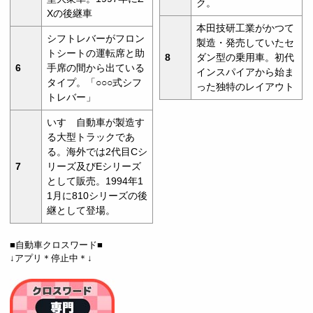
ク。
Xの後継車
本田技研工業がかつて
シフトレバーがフロン
製造・発売していたセ
トシートの運転席と助
8
ダン型の乗用車。初代
6
手席の間から出ている
インスパイアから始ま
タイプ。「○○○式シフ
った独特のレイアウト
トレバー」
いすゞ自動車が製造す
る大型トラックであ
る。海外では2代目Cシ
7
リーズ及びEシリーズ
として販売。1994年1
1月に810シリーズの後
継として登場。
■自動車クロスワード■
↓アプリ＊停止中＊↓