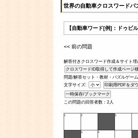
世界の自動車クロスワードパ
【自動車ワード[例]：ドゥビ
<< 前の問題
解答付きクロスワード作成＆サイト埋
問題/解答セット・教材・パズルゲーム
文字サイズ:
一時保存/ブックマーク
この問題の回答者数：2人
1
2
3
4
5