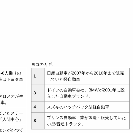
ヨコのカギ:
-8人乗りの
日産自動車が2007年から2010年まで販売
1
造はトヨタ車
していた軽自動車
ドイツの自動車会社、BMWが2001年に設
3
ァロメオが生
立した自動車ブランド。
ク車。
4
スズキのハッチバック型軽自動車
ていたステー
プリンス自動車工業が製造・販売していた
「人間中心」
8
小型/普通トラック。
エンがかつて