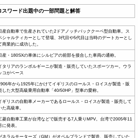
ロスワード出題中の一部問題と解答
日産自動車で生産されていた2ドアノッチバッククーペ型自動車。ス
ペシャルティカーとして登場、3代目や5代目は当時のデートカーとし
て商業的に成功した。
日産・180SXの車体にシルビアの前部を接合した車両の通称。
イタリアのランボルギーニが製造・販売していたスポーツカー。ウラ
ッコがベース
1906年から1925年にかけてイギリスのロールス・ロイスが製造・販
売した大型高級乗用自動車「40/50HP」型車の愛称。
イギリスの自動車メーカーであるロールス・ロイスが製造・販売して
いた高級車。
三菱自動車工業が台湾などで販売する7人乗りMPV。台湾で2005年11
月に発表。
ゼネラルモーターズ（GM）がオペルブランドで製造、販売していた