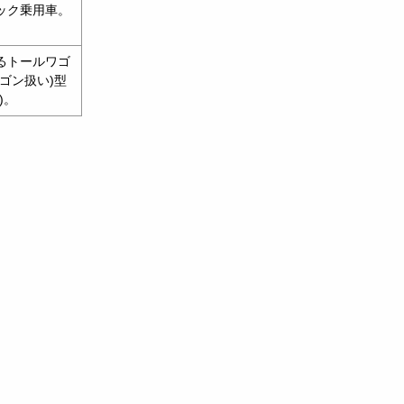
ック乗用車。
るトールワゴ
ゴン扱い)型
)。