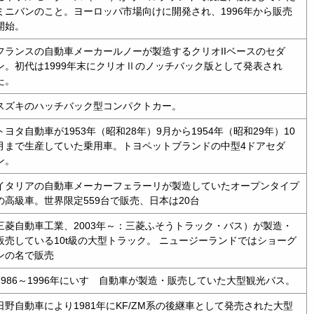
ミニバンのこと。ヨーロッパ市場向けに開発され、1996年から販売
開始。
フランスの自動車メーカールノーが製造するクリオIIベースのセダ
ン。初代は1999年末にクリオⅡのノッチバック版として発表され
た。
スズキのハッチバック型コンパクトカー。
トヨタ自動車が1953年（昭和28年）9月から1954年（昭和29年）10
月まで生産していた乗用車。トヨペットブランドの中型4ドアセダ
ン。
イタリアの自動車メーカーフェラーリが製造していたオープンタイプ
の高級車。世界限定559台で販売、日本は20台
三菱自動車工業、2003年～：三菱ふそうトラック・バス）が製造・
販売している10t級の大型トラック。 ニュージーランドではショーグ
ンの名で販売
1986～1996年にいすゞ自動車が製造・販売していた大型観光バス。
日野自動車により1981年にKF/ZM系の後継車として発売された大型