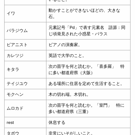
動かすことができないほどの、大きな
イワ
石。
元素記号「Pd」で表す元素名 語源：同
パラジウム
じ頃発見された小惑星・パラス
ピアニスト
ピアノの演奏家。
カレツジ
英語で大学のこと。
次の苗字を何と読むか。「喜多羅」 特
キタラ
に多い都道府県（大阪）
テイジユウ
ある場所に住居を定めて生活すること。
モクヘン
木の切れ端。木切れ。
次の苗字を何と読むか。「室門」 特に
ムロカド
多い都道府県（三重）
rest
休息する
タボウ
非常にいそがしいこと。