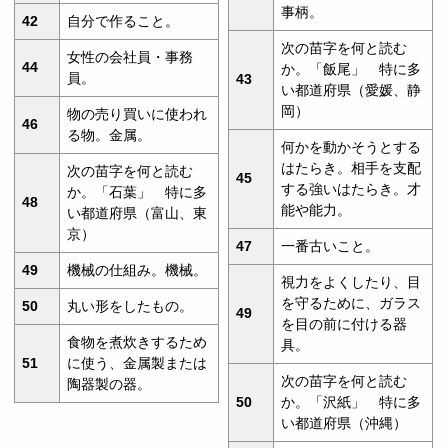
事柄。
42
自分で作ること。
次の苗字を何と読む
女性の会社員・事務
44
か。「飯尾」 特に多
員。
43
い都道府県（愛媛、静
岡）
物の売り買いに使われ
46
る物。金属。
何かを動かそうとする
はたらき。相手を支配
次の苗字を何と読む
45
する強いはたらき。才
か。「石葉」 特に多
48
能や能力。
い都道府県（富山、東
京）
47
一番古いこと。
49
機械の仕組み。機械。
視力をよくしたり、目
を守るために、ガラス
50
丸い形をしたもの。
49
を目の前に付ける器
食物を煮炊きするため
具。
51
に使う、金属製または
次の苗字を何と読む
陶器製の器。
50
か。「沢紙」 特に多
い都道府県（沖縄）