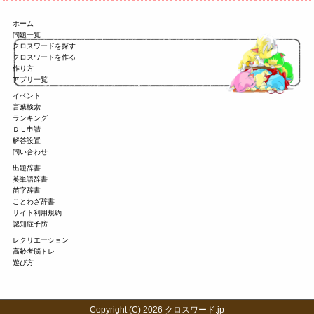
ホーム
問題一覧
クロスワードを探す
クロスワードを作る
作り方
アプリ一覧
イベント
言葉検索
ランキング
ＤＬ申請
解答設置
問い合わせ
出題辞書
英単語辞書
苗字辞書
ことわざ辞書
サイト利用規約
認知症予防
レクリエーション
高齢者脳トレ
遊び方
Copyright (C) 2026 クロスワード.jp