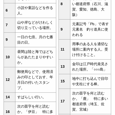
8
い都道府県（石川、滋
小説や童話などを作る
賀、愛知、徳島、大
6
人。
阪）
山や岸などがけわしく
元素記号「Pb」で表す
7
切り立っている場所。
9
元素名 釣り道具に使
われる
一日の七倍。月の七番
9
目の日。
用事のある人を適切な
11
場所に案内する人。受
昼間は陸と海ではどち
け付けること。
10
らがあたたまりやすい
か。
金印は江戸時代発見さ
13
れた場所。「○○○島」
郵便局などで、使用済
みの印としておす、年
地中に打ち込んで目印
12
15
月日の付いたスタン
や支柱にする棒。
プ。
次の苗字を何と読む
14
すばらしい行い。
か。「鹿」 特に多い
17
都道府県（埼玉、佐
次の苗字を何と読む
賀、宮城）
16
か。「伊豆」 特に多