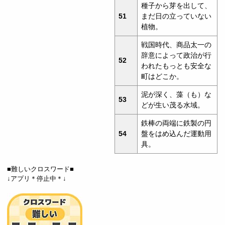
種子から芽を出して、
51
まだ日の立っていない
植物。
戦国時代、商品太一の
辞意によって政治が行
52
われたもっとも安全な
町はどこか。
泥が深く、藻（も）な
53
どが生い茂る水域。
鉄棒の両端に鉄製の円
54
盤をはめ込んだ運動用
具。
■難しいクロスワード■
↓アプリ＊停止中＊↓