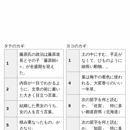
タテのカギ:
ヨコのカギ:
藤原氏の政治は藤原道
土の中にすむ、手足が
長とその子「藤原頼○
1
なくて、ひものように
1
○」が全盛期を迎え
細長い動物。。
た。
葉は梅干の着色に使わ
内容が一目でわかるよ
4
れる、大変香りのいい
2
うに、文章の前に書い
一年草。
た大きく目立つ言葉。
次の苗字を何と読む
結婚した男女のうち、
6
か。「佐賀」 特に多
3
女の人を言う言葉。
い都道府県（北海道）
積み重なったもの。か
次の苗字を何と読む
5
さなり。
か。「知田」 特に多