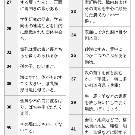
27
する壇（だん）。正面
室町時代、畿内および
に両開きの扉がある。
その周辺を中心に頻発
33
した農民の「○○一
学術研究の促進、学者
揆」。
同士の連絡などを目的
29
に組織された団体や会
表面にできた裂け目や
34
合。
割れ目。
気孔は葉の表と裏どち
砂漠にすみ、背中に一
31
らが多くみられるか。
35
つか二つのこぶがある
動物。
34
孫の子。ひいまご。
次の苗字を何と読む
海にすむ、体がものす
37
か。「宇鷹」 特に多
36
ごく大きい、ほ乳類。
い都道府県（兵庫）
形は魚に似ている。
牛・馬・羊などの家畜
金属や木の筒に皮をは
39
を放し飼いにしておく
38
り、ばちや手でたたく
場所。ぼくじょう。
楽器。
会社・組織などで、構
その場にふさわしくな
成員の地位・職務・能
40
41
いこと。
力・進退などに関する