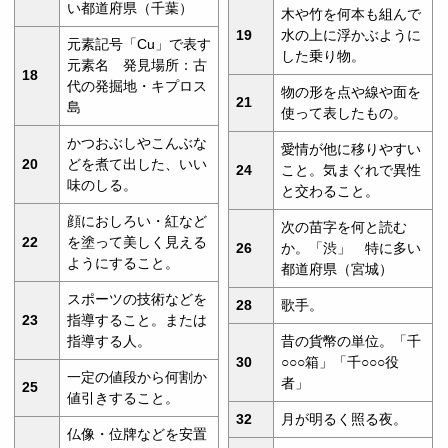
い都道府県（千葉）
木や竹を何本も組んで
19
水の上に浮かぶように
元素記号「Cu」で表す
した乗り物。
元素名 発見場所：古
18
代の発掘地・キプロス
物の形を点や線や面を
21
島
使って表したもの。
かつおぶしやこんぶな
愛情が他に移りやすい
20
どを煮て出した、いい
24
こと。気まぐれで異性
味のしる。
と交わること。
顔におしろい・紅など
次の苗字を何と読む
22
を塗って美しく見える
26
か。「渋」 特に多い
ようにすること。
都道府県（宮城）
スポーツの技術などを
28
歌手。
23
指導すること。または
指導する人。
昔の貨幣の単位。「千
30
○○○箱」「千○○○役
一定の値段から何割か
者」
25
値引きすること。
32
月が明るく照る夜。
仏像・位牌などを安置