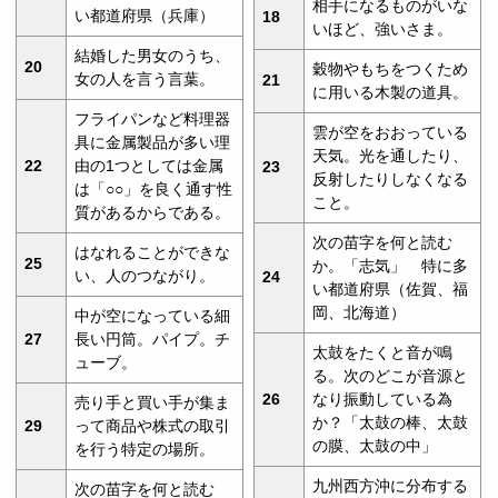
相手になるものがいな
い都道府県（兵庫）
18
いほど、強いさま。
結婚した男女のうち、
20
穀物やもちをつくため
女の人を言う言葉。
21
に用いる木製の道具。
フライパンなど料理器
雲が空をおおっている
具に金属製品が多い理
天気。光を通したり、
22
由の1つとしては金属
23
反射したりしなくなる
は「○○」を良く通す性
こと。
質があるからである。
次の苗字を何と読む
はなれることができな
25
か。「志気」 特に多
い、人のつながり。
24
い都道府県（佐賀、福
岡、北海道）
中が空になっている細
27
長い円筒。パイプ。チ
太鼓をたくと音が鳴
ューブ。
る。次のどこが音源と
26
なり振動している為
売り手と買い手が集ま
か？「太鼓の棒、太鼓
29
って商品や株式の取引
の膜、太鼓の中」
を行う特定の場所。
九州西方沖に分布する
次の苗字を何と読む