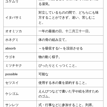
ユケムリ
る湯気。
対立しているものの間で、どちらにも味
イタバサミ
方することができず、迷い、苦しむこ
と。
オオミソカ
一年の最後の日。十二月三十一日。
ホネグミ
体の骨の組み立て。
absorb
～を吸収する/～を没頭させる
ウゴキ
物の動く様子。
ミツチヤク
ぴったりとくっつくこと。
possible
可能な
セツスイ
使用する水の量を節約すること。
えんぴつなどで書いた字や絵を消すため
ケシゴム
のゴム。
サンレツ
式・行事などに参加すること。列席。