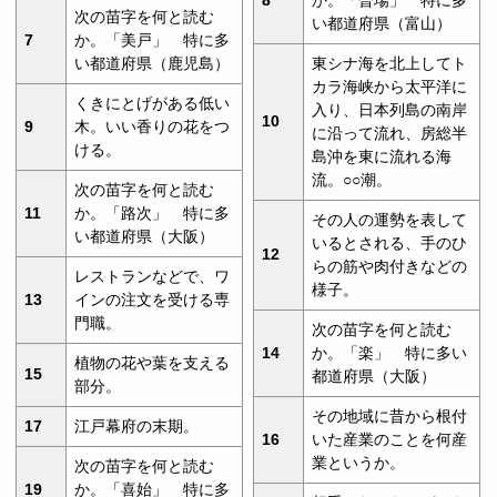
次の苗字を何と読む
い都道府県（富山）
7
か。「美戸」 特に多
い都道府県（鹿児島）
東シナ海を北上してト
カラ海峡から太平洋に
くきにとげがある低い
入り、日本列島の南岸
10
9
木。いい香りの花をつ
に沿って流れ、房総半
ける。
島沖を東に流れる海
流。○○潮。
次の苗字を何と読む
11
か。「路次」 特に多
その人の運勢を表して
い都道府県（大阪）
いるとされる、手のひ
12
らの筋や肉付きなどの
レストランなどで、ワ
様子。
13
インの注文を受ける専
門職。
次の苗字を何と読む
14
か。「楽」 特に多い
植物の花や葉を支える
15
都道府県（大阪）
部分。
その地域に昔から根付
17
江戸幕府の末期。
16
いた産業のことを何産
業というか。
次の苗字を何と読む
19
か。「喜始」 特に多