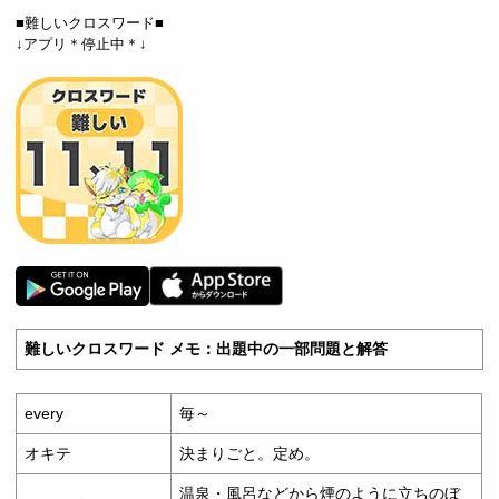
■難しいクロスワード■
↓アプリ＊停止中＊↓
難しいクロスワード メモ：出題中の一部問題と解答
every
毎～
オキテ
決まりごと。定め。
温泉・風呂などから煙のように立ちのぼ