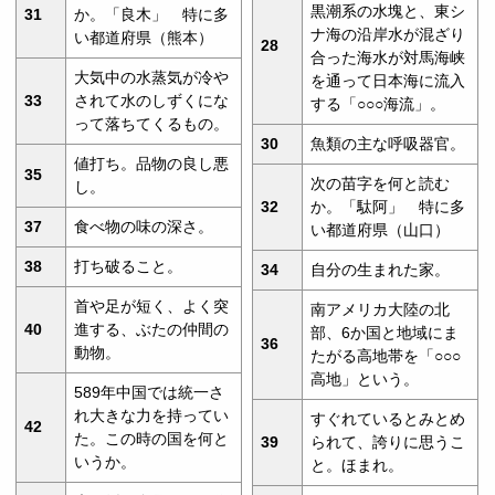
黒潮系の水塊と、東シ
31
か。「良木」 特に多
ナ海の沿岸水が混ざり
い都道府県（熊本）
28
合った海水が対馬海峡
大気中の水蒸気が冷や
を通って日本海に流入
33
されて水のしずくにな
する「○○○海流」。
って落ちてくるもの。
30
魚類の主な呼吸器官。
値打ち。品物の良し悪
35
次の苗字を何と読む
し。
32
か。「駄阿」 特に多
37
食べ物の味の深さ。
い都道府県（山口）
38
打ち破ること。
34
自分の生まれた家。
首や足が短く、よく突
南アメリカ大陸の北
40
進する、ぶたの仲間の
部、6か国と地域にま
36
動物。
たがる高地帯を「○○○
高地」という。
589年中国では統一さ
れ大きな力を持ってい
すぐれているとみとめ
42
た。この時の国を何と
39
られて、誇りに思うこ
いうか。
と。ほまれ。