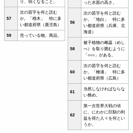
り、弱くなること。
った水面の高さ。
次の苗字を何と読む
次の苗字を何と読む
57
か。「櫓木」 特に多
か。「地白」 特に多
56
い都道府県（鹿児島）
い都道府県（兵庫、北
海道）
59
売っている物。商品。
被子植物の雌蕊（めし
58
べ）を取り囲むように
「○○○」がある。
次の苗字を何と読む
60
か。「檜浦」 特に多
い都道府県（広島）
当然しなければならな
61
い務め。
第一次世界大戦の頃
に、にわかに巨額の利
62
益を得た人々を何とい
うか。