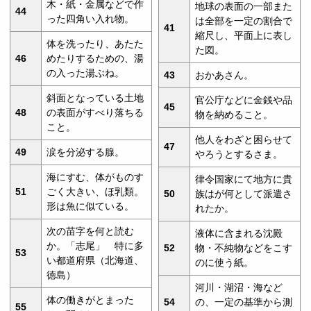
木・紙・金属などで作
地球の表面の一部また
44
った四角い入れ物。
は全部を一定の割合で
41
縮尺し、平面上に表し
体を洗ったり、あたた
た図。
46
めたりするための、湯
の入った湯ぶね。
43
おかあさん。
斜面となっている土地
官公庁などに金銭や品
45
48
の表面がすべり落ちる
物を納めること。
こと。
他人をわざと困らせて
47
49
涙を分泌する腺。
やろうとするさま。
海にすむ、体がものす
律令国家にて地方に貴
51
ごく大きい、ほ乳類。
50
族はが何として派遣さ
形は魚に似ている。
れたか。
次の苗字を何と読む
液体に含まれる沈殿
か。「志尾」 特に多
52
物・不純物などをこす
53
い都道府県（北海道、
のに使う紙。
徳島）
河川・湖沼・海など
体の働きがとまった
54
の、一定の基準から測
55