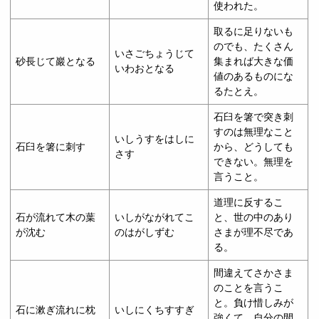
使われた。
取るに足りないも
のでも、たくさん
いさごちょうじて
砂長じて巖となる
集まれば大きな価
いわおとなる
値のあるものにな
るたとえ。
石臼を箸で突き刺
すのは無理なこと
いしうすをはしに
石臼を箸に刺す
から、どうしても
さす
できない。無理を
言うこと。
道理に反するこ
石が流れて木の葉
いしがながれてこ
と、世の中のあり
が沈む
のはがしずむ
さまが理不尽であ
る。
間違えてさかさま
のことを言うこ
と。負け惜しみが
石に漱ぎ流れに枕
いしにくちすすぎ
強くて、自分の間