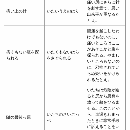
痛い所にさらに針
を刺す意で、悪い
痛い上の針
いたいうえのはり
出来事が重なるた
とえ。
腹痛を起こしたわ
けでもないのに、
痛いところはここ
かあそこかと腹を
痛くもない腹を探
いたくもないはら
探られる。やまし
られる
をさぐられる
いところもないの
に、邪推されてい
らぬ疑いをかけら
れるたとえ。
いたちは危険が迫
ると尻から悪臭を
放って敵をひるま
せる。このことか
いたちのさいごっ
ら、進退きわまっ
鼬の最後っ屈
ぺ
たときに非常手段
に訴えることをい