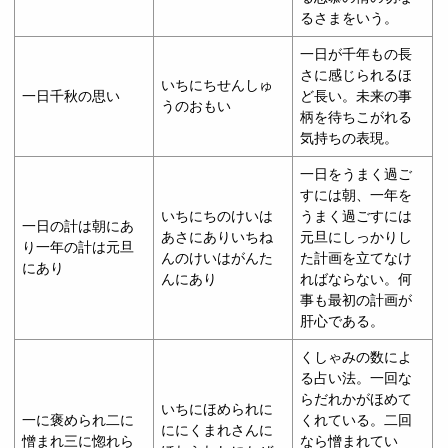
るさまをいう。
一日が千年もの長
さに感じられるほ
いちにちせんしゅ
一日千秋の思い
ど長い。未来の事
うのおもい
柄を待ちこがれる
気持ちの表現。
一日をうまく過ご
すには朝、一年を
いちにちのけいは
うまく過ごすには
一日の計は朝にあ
あさにありいちね
元旦にしっかりし
り一年の計は元旦
んのけいはがんた
た計画を立てなけ
にあり
んにあり
ればならない。何
事も最初の計画が
肝心である。
くしゃみの数によ
る占い法。一回な
らだれかがほめて
いちにほめられに
一に褒められ二に
くれている。二回
ににくまれさんに
憎まれ三に惚れら
なら憎まれてい