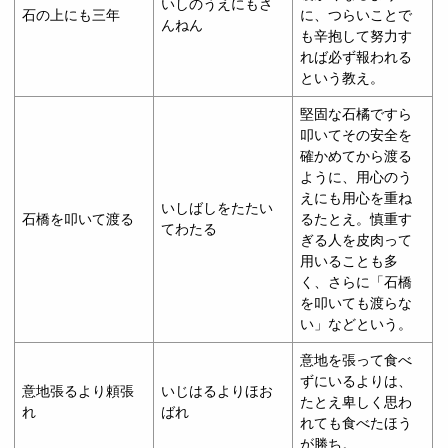
いしのうえにもさ
石の上にも三年
に、つらいことで
んねん
も辛抱して努力す
れば必ず報われる
という教え。
堅固な石橘ですら
叩いてその安全を
確かめてから渡る
ように、用心のう
えにも用心を重ね
いしばしをたたい
石橋を叩いて渡る
るたとえ。慎重す
てわたる
ぎる人を皮肉って
用いることも多
く、さらに「石橋
を叩いても渡らな
い」などという。
意地を張って食べ
ずにいるよりは、
意地張るより頼張
いじはるよりほお
たとえ卑しく思わ
れ
ばれ
れても食べたほう
が勝ち。