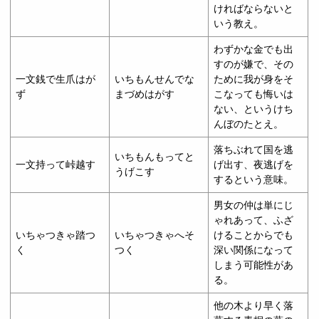
ければならないと
いう教え。
わずかな金でも出
すのが嫌で、その
一文銭で生爪はが
いちもんせんでな
ために我が身をそ
ず
まづめはがす
こなっても悔いは
ない、というけち
んぼのたとえ。
落ちぶれて国を逃
いちもんもってと
一文持って峠越す
げ出す、夜逃げを
うげこす
するという意味。
男女の仲は単にじ
ゃれあって、ふざ
いちゃつきゃ踏つ
いちゃつきゃへそ
けることからでも
く
つく
深い関係になって
しまう可能性があ
る。
他の木より早く落