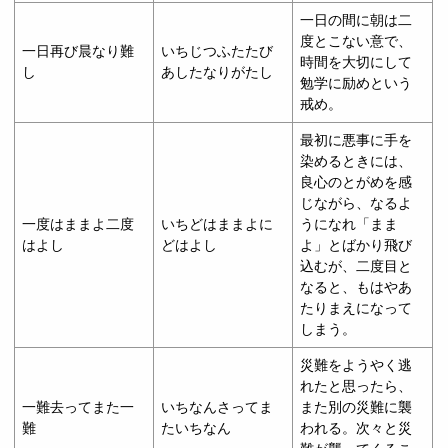
一日の間に朝は二
度とこない意で、
一日再び晨なり難
いちじつふたたび
時間を大切にして
し
あしたなりがたし
勉学に励めという
戒め。
最初に悪事に手を
染めるときには、
良心のとがめを感
じながら、なるよ
一度はままよ二度
いちどはままよに
うになれ「まま
はよし
どはよし
よ」とばかり飛び
込むが、二度目と
なると、もはやあ
たりまえになって
しまう。
災難をようやく逃
れたと思ったら、
一難去ってまた一
いちなんさってま
また別の災難に襲
難
たいちなん
われる。次々と災