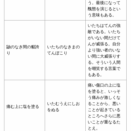
う。最後になって
醜態を演じるとい
う意味もある。
いたちはてんの強
敵である。いたち
がいない間だけて
んが威張る。自分
鼬のなき間の貂誇
いたちのなきまの
より強い者のいな
り
てんぼこり
い間に大威張りす
る。そういう人間
を嘲笑する言葉で
もある。
痛い傷口の上に塩
を塗ると、いっそ
う痛みが激しくな
いたむうえにしお
ることから、悪い
痛む上に塩を塗る
をぬる
ことが起きている
ところへさらに悪
いことが重なるた
とえ。