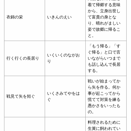
着て帰郷する意味
から、立身出世し
衣錦の栄
いきんのえい
て富貴の身とな
り、晴れがましい
姿で故郷に帰るこ
と。
「もう帰る」「す
ぐ帰る」と口で言
いくいくのながお
行く行くの長居り
いながらいつまで
り
も話し込んで長居
する。
戦いが始まってか
ら矢を作る。何か
いくさみてやをは
事が起こってから
戦見て矢を矧ぐ
ぐ
慌てて対策を練る
愚かさをいったも
の。
料理されるために
生簀に飼われてい