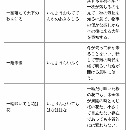
葉する青桐の葉の
一枚が落ちるのを
一葉落ちて天下の
いちようおちてて
見て、秋の気配を
秋を知る
んかのあきをしる
知るの意で、物事
の僅かな兆しから
その後に来る大勢
を察知する。
冬が去って春が来
ることをいい、転
じて苦難の時代を
一陽来復
いちようらいふく
経て明るい前途が
開ける意味に使
う。
一輪だけ咲いた桜
の花でも、木全体
が満開の時と同じ
一輪咲いても花は
いちりんさいても
桜の花だ。小さく
花
はなははな
て目立たない存在
であっても本質的
には変わらない。