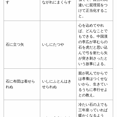
す
ながれにまくらす
違いに屁理屈をつ
けて正当化するこ
と。
心を込めてやれ
ば、どんなことで
もできる。中国漢
の李広が草むらの
石に立つ矢
いしにたつや
石を虎だと思い込
んで弓を射たら矢
が突き刺さったと
いう故事による。
親が死んでからで
は孝養はつくせな
石に布団は着せら
いしにふとんはき
いから、生きてい
れぬ
せられぬ
るうちに孝行せよ
との教え。
冷たい石の上でも
三年座っていれば
暖かくなるよう