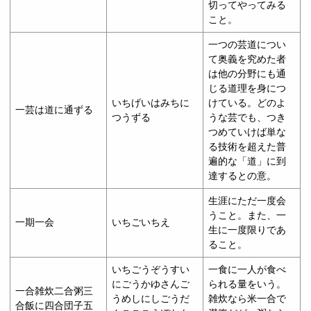
切ってやってみる
こと。
一つの芸道につい
て奥義を究めた者
は他の分野にも通
じる道理を身につ
いちげいはみちに
けている。どのよ
一芸は道に通ずる
つうずる
うな芸でも、つき
つめていけば単な
る技術を超えた普
遍的な「道」に到
達するとの意。
生涯にただ一度会
うこと。また、一
一期一会
いちごいちえ
生に一度限りであ
ること。
いちごうぞうすい
一食に一人が食べ
にごうかゆさんご
られる量をいう。
一合雑炊二合粥三
うめしにしごうだ
雑炊なら米一合で
合飯に四合団子五