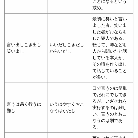
ことになるという
戒め。
最初に臭いと言い
出した者、笑い出
した者がおならを
した犯人である。
言い出しこき出し
いいだしこきだし
転じて、噂などを
笑い出し
わらいだし
人から聞いたと話
している本人が、
その噂を作り出し
て話していること
が多い。
口で言うのは簡単
でだれにでもでき
るが、いざそれを
言うは易く行うは
いうはやすくおこ
実行するのは難し
難し
なうはかたし
い。言うのとおこ
なうのは別であ
る。