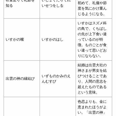
衣食足りて礼節を
いしょくたりてれ
初めて、礼儀や節
知る
いせつをしる
度を気にかけ重ん
じるようになる。
いすかはスズメ科
の鳥で、くちばし
の先が上下食い違
いすかの嘴
いすかのはし
っているのが特
徴。ものごとが食
い違って思いどお
りにならない。
結婚は出雲大社の
神さまが男女を結
いずものかみのえ
びつけることであ
出雲の神の縁結び
んむすび
り、人間の意志を
超えたものである
という意味。
色恋よりも、金に
恵まれたほうがよ
い。「出雲の神」