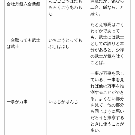
んごごごうぼたも
満腹だが、粥なら
合牡丹餅六合粟餅
ちろくごうあわも
二合、飯なら、と
ち
続く。
たとえ禄高はごく
わずかであって
も、武士には武士
一合取っても武士
いちごうとっても
としての誇りと本
は武士
ぶしはぶし
分があると、少禄
の武士が気を吐く
ことば。
一事が万事を示し
ている、一事を見
れば他の万事を推
測することができ
る。よくない部分
一事が万事
いちじがばんじ
を見て、他の部分
も同じように悪い
だろうと推察する
ときに使うことが
多い。