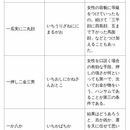
女性の容貌に等級
をつけていったも
の。続けて「三平
いちうりざねにに
顔に四長顔、五ま
一瓜実に二丸顔
まるがお
で下がった馬面
顔」などとつけ加
えることもあっ
た。
女性を口説く場合
の有効な手段。押
しの強さが何とい
いちおしにかねさ
っても第一で、次
一押し二金三男
んおとこ
いでお金が物をい
う。ハンサムであ
ることが第三の条
件である。
結果はどうあろう
と、吉か凶か、運
一か八か
いちかばちか
を天に任せて思い