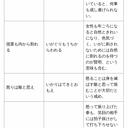
いていると、何事
も成し遂げられな
い。
女性も年ごろにな
ると自然ときれい
になり、色気づ
毬栗も内から割れ
いがぐりもうちか
く。いがに刺され
る
らわれる
ないためには自然
に割れるのを待つ
のが賢明、という
意味も含む。
怒ることは身を滅
いかりはてきとお
ばす敵と思って慎
怒りは敵と思え
もえ
むことが大切だと
いう戒め。
怒って振り上げた
拳も、笑顔の相手
には拍子抜けがし
て打ち下ろせない