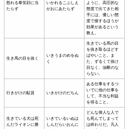
怒れる拳笑顔に当
いかれるこぶしえ
ように、高圧的な
たらず
がおにあたらず
態度で出てきた相
手には、優しい態
度で接するほうが
効果があるという
教え。
生きている馬の目
を抜き取るほどす
いきうまのめをぬ
ばやいこと。ま
生き馬の目を抜く
く
た、ずるくて抜け
目なく、油断のな
らない。
ある仕事をするつ
いでに他の仕事を
行きがけの駄賃
いきがけのだちん
して、不当な利益
を得ること。
どんな偉人な人で
生きている犬は死
いきているいぬは
も死んでしまって
んだライオンに勝
しんだらいおんに
は終わりだ。凡人