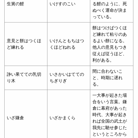
生簀の鯉
いけすのこい
る鯉のように、死
ぬべく運命が決ま
っている。
餅はつけばつくほ
ど練れて粘りのあ
意見と餅はつくほ
いけんともちはつ
るよい餅になる。
ど練れる
くほどねれる
他人の意見もつき
従えば従うほど、
利がある。
間に合わないこ
諍い果てての乳切
いさかいはてての
と、時期に遅れ
り木
ちぎりぎ
る。
一大事が起きた場
合をいう言葉。鎌
倉に幕府があった
時代、大事が起き
いざ鎌倉
いざかまくら
れば全国の武土が
我先に馳せ参じた
というところから