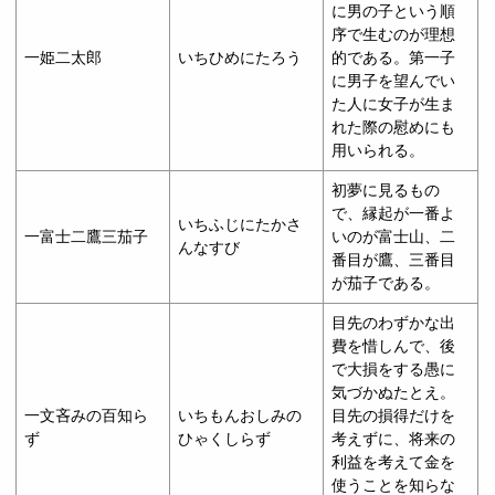
に男の子という順
序で生むのが理想
一姫二太郎
いちひめにたろう
的である。第一子
に男子を望んでい
た人に女子が生ま
れた際の慰めにも
用いられる。
初夢に見るもの
で、縁起が一番よ
いちふじにたかさ
一富士二鷹三茄子
いのが富士山、二
んなすび
番目が鷹、三番目
が茄子である。
目先のわずかな出
費を惜しんで、後
で大損をする愚に
気づかぬたとえ。
一文吝みの百知ら
いちもんおしみの
目先の損得だけを
ず
ひゃくしらず
考えずに、将来の
利益を考えて金を
使うことを知らな