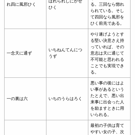
ほれられしにかぜ
れ四に風邪ひく
る。三回なら惚れ
ひく
られている。そし
て四回なら風邪を
ひく前兆である。
やり遂げようとす
る堅い決意さえ持
っていれば、その
いちねんてんにつ
一念天に通ず
意志は天に通じて
うず
不可能と思われる
ことでも実現でき
る。
悪い事の後にはよ
い事があるという
たとえで、悪い出
一の裏は六
いちのうらはろく
来事に出会った人
を励ますときに用
いられる。
最初の子供は育て
やすい女の子、次