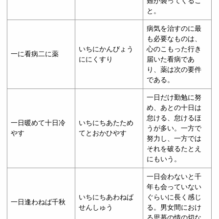
難が襲ってくるこ
と。
病気を治すのに最
も必要なものは、
いちにかんびょう
心のこもった行き
一に看病二に薬
ににくすり
届いた看病であ
り、薬は次の要件
である。
一日だけ勤勉に努
め、あとの十日は
怠ける、怠けるほ
一日暖めて十日冷
いちにちあたため
うが多い。一方で
やす
てとおかひやす
努力し、一方では
それを破るたとえ
にもいう。
一日会わないと千
年も会っていない
いちにちあわねば
ぐらいに長く感じ
一日逢わねば千秋
せんしゅう
る。男女間におけ
る思慕の情の切な