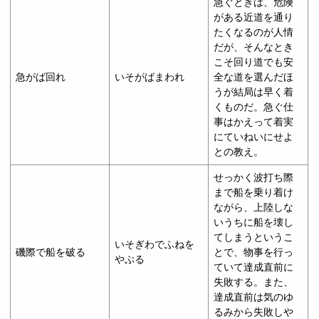
急ぐときは、危険
がある近道を通り
たくなるのが人情
だが、そんなとき
こそ回り道でも安
急がば回れ
いそがばまわれ
全な道を選んだほ
うが結局は早く着
くものだ。急ぐ仕
事はかえって着実
にていねいにせよ
との教え。
せっかく波打ち際
まで船を乗り着け
ながら、上陸しな
いうちに船を壊し
てしまうというこ
いそぎわでふねを
磯際で船を破る
とで、物事を行っ
やぶる
ていて達成直前に
失敗する。また、
達成直前は気のゆ
るみから失敗しや