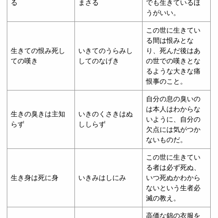
る
まさる
でも生きているほ
うがいい。
この世に生きてい
る間は恨みとな
生きての恨み死し
いきてのうらみし
り、死んだ後はあ
ての嘆き
してのなげき
の世での嘆きとな
るような大きな痛
恨事のこと。
自分の息の臭いの
は本人はわからな
生きの臭きは主知
いきのくさきはぬ
いように、自分の
らず
ししらず
欠点には気がつか
ないものだ。
この世に生きてい
る者は必ず死ぬ、
生き身は死に身
いきみはしにみ
いつ死ぬかわから
ないという生者必
滅の教え。
高価な錦の衣服を