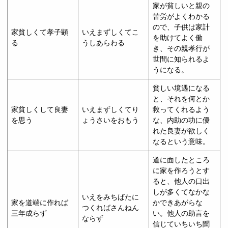
家が貧しいと親の
苦労がよくわかる
ので、子供は家計
家貧しくて孝子顕
いえまずしくてこ
を助けてよく働
る
うしあらわる
き、その親孝行が
世間に知られるよ
うになる。
貧しい境遇になる
と、それを何とか
家貧しくして良妻
いえまずしくてり
救ってくれるよう
を思う
ょうさいをおもう
な、内助の功に優
れた良妻が欲しく
なるという意味。
道に面したところ
に家を作ろうとす
ると、他人の口出
しが多くてなかな
いえをみちばたに
家を道端に作れば
かできあがらな
つくればさんねん
三年成らず
い。他人の助言を
ならず
信じていちいち聞