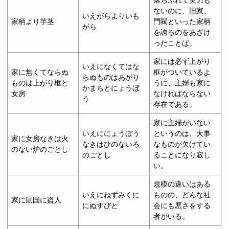
落ちぶれて実力も
ないのに、旧家、
いえがらよりいも
家柄より芋茎
門閥といった家柄
がら
を誇るのをあざけ
ったことば。
家には必ず上がり
いえになくてはな
家に無くてならぬ
框がついているよ
らぬものはあがり
ものは上がり框と
うに、主婦も家に
かまちとにょうぼ
女房
なければならない
う
存在である。
家に主婦がいない
いえににょうぼう
というのは、大事
家に女房なきは火
なきはひのないろ
なものが欠けてい
のない炉のごとし
のごとし
ることになり寂し
い。
規模の違いはある
いえにねずみくに
ものの、どんな社
家に鼠国に盗人
にぬすびと
会にも悪さをする
者がいる。