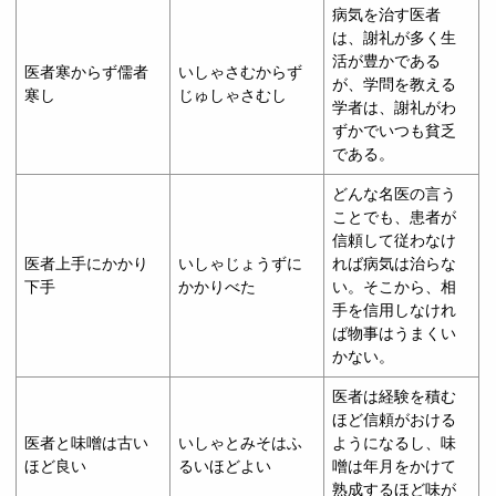
病気を治す医者
は、謝礼が多く生
活が豊かである
医者寒からず儒者
いしゃさむからず
が、学問を教える
寒し
じゅしゃさむし
学者は、謝礼がわ
ずかでいつも貧乏
である。
どんな名医の言う
ことでも、患者が
信頼して従わなけ
医者上手にかかり
いしゃじょうずに
れば病気は治らな
下手
かかりべた
い。そこから、相
手を信用しなけれ
ば物事はうまくい
かない。
医者は経験を積む
ほど信頼がおける
医者と味噌は古い
いしゃとみそはふ
ようになるし、味
ほど良い
るいほどよい
噌は年月をかけて
熟成するほど味が